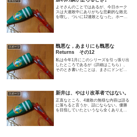
おもひで
よそさんのことではあるが、今日ホーク
スは大連敗中にありがちな悲劇的な敗北
を喫し、ついに12連敗となった。ホーク
スの連敗記録は、2リーグ分立以来初の最
下位となった1969年に記録した15だが、
それに近づきかねない状況である。ホー
クスというチー...
醜悪な，あまりにも醜悪な
スポーツ
Returns その12
私は今年1月にこのシリーズを引っ張り出
したところであるが（詳細はこちら）、
そのとき書いたことは、まさにドンピシ
ャリ当たった。まさに今年のカープは、
得点力の決定的な不足で敗れ去ったので
ある。本当に、誠也という打線のコアが
抜けたにも拘わらずそれ...
新井は、やはり改革者ではない。
スポーツ
正直なところ、4連敗の無様な内容は語る
に落ちると言うか、話にならない。優勝
を目指していたというなら全くありえな
いのである。運が向かずに負けたのでは
ない。完敗の連続だ。力の無さを痛感し
てほしい惨敗なのだ。そのひとつの原因
は、新井の采配にある。...