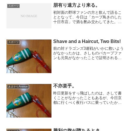
朋有り遠方より来る。
スポーツ
初対面の野球ファンの方と飲んで語るこ
ととなって、今日は「カープ鳥きのした
十日市店」で酒を酌み交わしてきた。全
くの初見とは思えないほど話が弾み、非
常に楽しかった。こういう機会は、何度
あっても良い。話は昔のパシフィックの
話から今のカープについて...
Shave and a Haircut, Two Bits!
スポーツ
前の対ドラゴンズ3連戦がいかに救いよう
がなかったかは、さしものバカープファ
ンも元気がなかったことで証明される。
まあそりゃそうだ。あんなのなにをとっ
ても救いようがないのだ。ついでに言え
ば応援の熱量でも負けていた。これはか
つて書いたとおり、熱心...
不亦楽乎。
あまからAvenue
昨日更新をすっ飛ばしたのは、さして書
くことがなかったこともあるが、今日京
都に行くべく夜行バスに乗っていたから
である。今朝は然るべき時間に京都に着
いたため、有意義に時間を使うことがで
きた。朝食は三条河原町にある「進々
堂 三条河原町店」でとった...
勝利の旗が堕ちるとき。