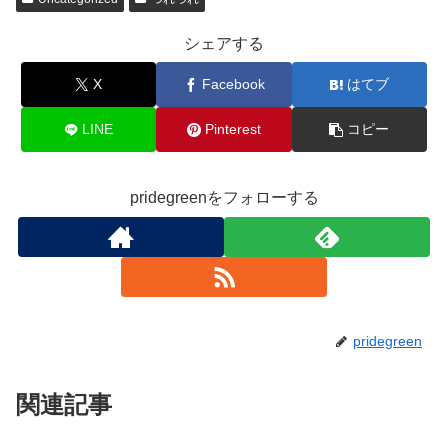
e
er
b
シェアする
o
X
Facebook
はてブ
o
k
LINE
Pinterest
コピー
pridegreenをフォローする
pridegreen
関連記事