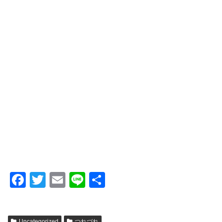
F
T
E
Li
共
a
wi
m
n
有
c
tt
ail
e
Uncategorized
つれづれ