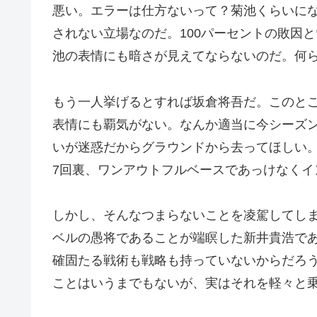
悪い。エラーは仕方ないって？菊池くらいに
されない立場なのだ。100パーセントの敗因
池の表情にも暗さが見えてならないのだ。何
もう一人挙げるとすれば坂倉将吾だ。このと
表情にも覇気がない。なんか適当に今シーズ
いが迷惑だからグラウンドから去ってほしい
7回裏、ワンアウトフルベースであっけなく
しかし、そんなつまらないことを凌駕してし
ベルの愚将であることが端瞑した新井貴浩で
確固たる戦術も戦略も持っていないからだろ
ことはいうまでもないが、実はそれを軽々と