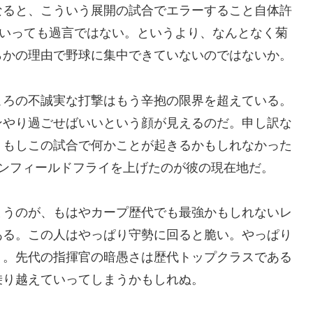
なると、こういう展開の試合でエラーすること自体許
といっても過言ではない。というより、なんとなく菊
らかの理由で野球に集中できていないのではないか。
ころの不誠実な打撃はもう辛抱の限界を超えている。
ンやり過ごせばいいという顔が見えるのだ。申し訳な
。もしこの試合で何かことが起きるかもしれなかった
インフィールドフライを上げたのが彼の現在地だ。
まうのが、もはやカープ歴代でも最強かもしれないレ
ある。この人はやっぱり守勢に回ると脆い。やっぱり
う。先代の指揮官の暗愚さは歴代トップクラスである
乗り越えていってしまうかもしれぬ。