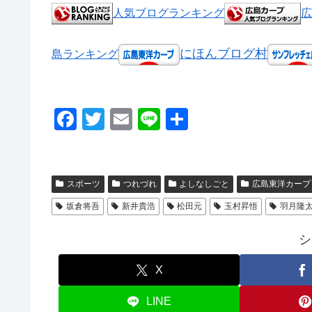
人気ブログランキング
広
にほんブログ村
島ランキング
F
T
E
Li
共
a
wi
m
n
有
c
tt
ail
e
e
er
スポーツ
つれづれ
よしなしごと
広島東洋カープ
b
坂倉将吾
新井貴浩
松田元
玉村昇悟
羽月隆
o
シ
o
k
X
LINE