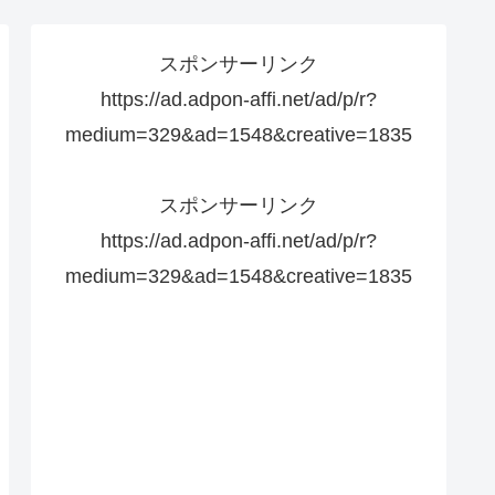
スポンサーリンク
https://ad.adpon-affi.net/ad/p/r?
medium=329&ad=1548&creative=1835
スポンサーリンク
https://ad.adpon-affi.net/ad/p/r?
medium=329&ad=1548&creative=1835