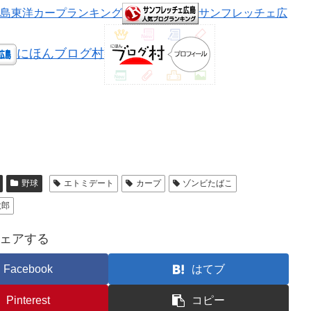
島東洋カープランキング
サンフレッチェ広
にほんブログ村
野球
エトミデート
カープ
ゾンビたばこ
太郎
ェアする
Facebook
はてブ
Pinterest
コピー