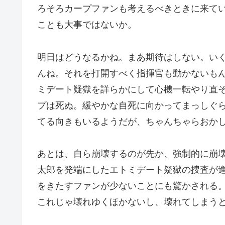
ろそろカープファンも考えるべきときに来て
ことも大事ではないか。
明日はどうなるかね。まあ期待はしない。い
んね。それを打開すべく指揮官も動かないも
ミデート疑獄を詳らかにして心機一転やり直
プは死ぬ。緩やかな自死に向かってまっしぐ
てる向きもいるようだが、ちゃんちゃらおか
あとは、自ら崩壊するのが先か、強制的に崩
太郎を発端にしたエトミデート疑獄の捜査が
をきたすファンが少ないことにも驚かされる
これじゃ壊れゆくほかないし、壊れてしまう