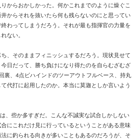
入りからおかしかった。何かこれまでのように燥ぐこ
新井からそれを抜いたら何も残らないのにと思ってい
で終わってしまうだろう。それが最も指揮官の力量を
しれない。
落ち、そのままフィニッシュするだろう。現状見せて
、今日だって、勝ち負けになり得たのを自らむざむざ
回裏、4点ビハインドのツーアウトフルベース、持丸
して代打に起用したのか。本当に莫迦としか言いよう
うのは、些か多すぎだ。こんな不誠実な試合しかしない
試合にこれだけ見に行っているということがある意味
商法に釣られる向きが多いこともあるのだろうが、そ