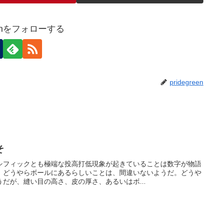
reenをフォローする
pridegreen
そ
シフィックとも極端な投高打低現象が起きていることは数字が物語
、どうやらボールにあるらしいことは、間違いないようだ。どうや
だが、縫い目の高さ、皮の厚さ、あるいはボ...