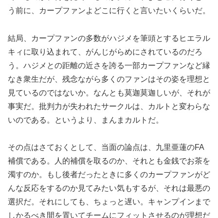
う前に、カープファンよどこに行くと言いたいくらいだ。
結局、カープファンの多数がハジメを筆頭とするヒエラル
キィに取り込まれて、がんじがらめにされているのだろ
う。ハジメとの距離の近さを誇る一部カープファンなど縁
なき衆生だが、残念ながら多くのファンはその姿を理想と
見ているのではないか。なんとも莫迦莫迦しいが、それが
事実だ。批判力が失われたサークルは、カルトと変わらな
いのである。というより、まんまカルトだ。
その点はさておくとして、当面の論点は、九里亜蓮のFA
補償である。人的補償を取るのか、それとも金銭でお茶を
濁すのか。もし後者だったときに多くのカープファンがど
んな反応をするのか見てみたい気もするが、それは最悪の
選択だ。それにしても、ちょっと遅い。キャンプインまで
しかるべき間を置いてチームにフィットさせるのが理想だ