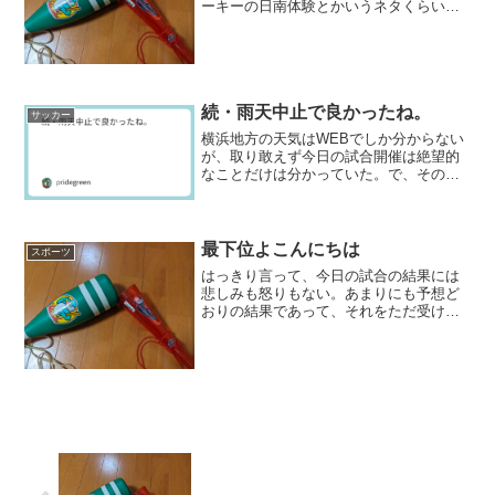
ーキーの日南体験とかいうネタくらいし
かない。要するに脊髄反射で書けるくら
いのものでしかないから、ここでは取り
上げるに及ばない。なので、筆を休めて
もいいのだが、まあつまら...
続・雨天中止で良かったね。
サッカー
横浜地方の天気はWEBでしか分からない
が、取り敢えず今日の試合開催は絶望的
なことだけは分かっていた。で、そのと
おりになった。今のカープにとっては、
これで良かったのかもしれない。とにか
く絶望的な貧打状態である。試合をやっ
たとてその潮目が変わる...
最下位よこんにちは
スポーツ
はっきり言って、今日の試合の結果には
悲しみも怒りもない。あまりにも予想ど
おりの結果であって、それをただ受け入
れるしかないというのが偽らざる気持ち
である。きれいな軌道の半速球しか打て
ないヘボバッターに、高橋礼の球が打て
るわけがない。残念ながら...