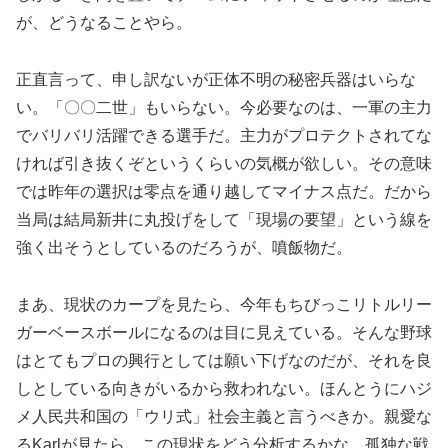
が、どうなることやら。
正直言って、申し訳ないが正体不明の秘密兵器はいらな
い。「〇〇二世」もいらない。今必要なのは、一軍の主力
でバリバリ活躍できる選手だ。主力がプロテクトされてな
ければ引き抜くぞというくらいの気概が欲しい。その意味
では昨年の選択は零点を通り越してマイナス点だ。だから
当局は結局新井に丸投げをして「現場の要望」という線を
強く出そうとしているのだろうが、噴飯物だ。
まあ、現状のカープを見たら、今年もちびっこリトルリー
ガーベースボールになるのは目に見えている。そんな野球
はとてもプロの興行としては願い下げなのだが、それを良
しとしている向きがいるから救われない。ほんとうにハジ
メ人民共和国の「ウリ式」社会主義と言うべきか。親愛な
るKarlが見たら、この現状をどう分析するかな。孤独な戦