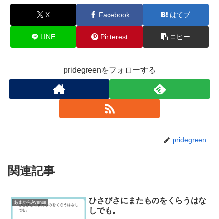
o
X
Facebook
はてブ
k
LINE
Pinterest
コピー
pridegreenをフォローする
pridegreen
関連記事
ひさびさにまたものをくらうはな
あまからAvenue
しでも。