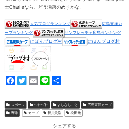
士Charlieなら、どう洒落のめすかな。
人気ブログランキング
広島東洋カ
ープランキング
サンフレッチェ広島ランキング
にほんブログ村
にほんブログ村
F
T
E
Li
共
a
wi
m
n
有
c
tt
ail
e
スポーツ
つれづれ
よしなしごと
広島東洋カープ
e
er
野球
カープ
新井貴浩
松田元
b
o
シェアする