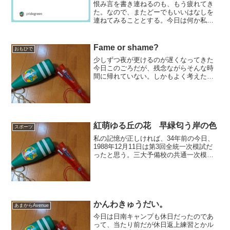
恨み言を書き連ねるのも、もう疲れてき
た。なので、またどーでもいいはなしを
連ねてみることとする。今日は何か私の
私のグルメセンサーにかかるものをテレ
ビで見た。そこから連想してひさびさに
喰らいたきものを書き連ねてみたい。ま
Fame or shame?
おもひで
あこれならば嫌事にはなる...
少しずつ夜が更けるのが遅くなってきた
今日このごろだが、残念ながらそんな時
間に帰れていない。しかもよく考えたら
昨年11月末以来休暇を取っていないこと
に気がついた。そしてしばらく取れそう
にない。本当に、我が社に殺されるんじ
ゃないかと思ってしまう...
紅萌ゆる丘の花 早緑匂う岸の色
スポーツ
私の記憶が正しければ、34年前の今日、
1988年12月11日は第3回全統一次模試だ
ったと思う。三大予備校の共通一次模試
の最後（実際には年末に大阪北予備校主
催の共通一次ファイナルがあった）で、
いよいよ決戦だという気持ちが高まっ
た、ような気がす...
かんわきゅうだい。
あまからAvenue
今日は日南キャンプも休日だったのであ
って、当たり前だが休日返上練習とかル