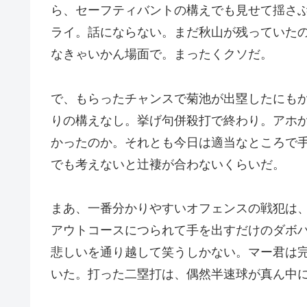
ら、セーフティバントの構えでも見せて揺さ
ライ。話にならない。まだ秋山が残っていた
なきゃいかん場面で。まったくクソだ。
で、もらったチャンスで菊池が出塁したにも
りの構えなし。挙げ句併殺打で終わり。アホ
かったのか。それとも今日は適当なところで
でも考えないと辻褄が合わないくらいだ。
まあ、一番分かりやすいオフェンスの戦犯は
アウトコースにつられて手を出すだけのダボ
悲しいを通り越して笑うしかない。マー君は
いた。打った二塁打は、偶然半速球が真ん中