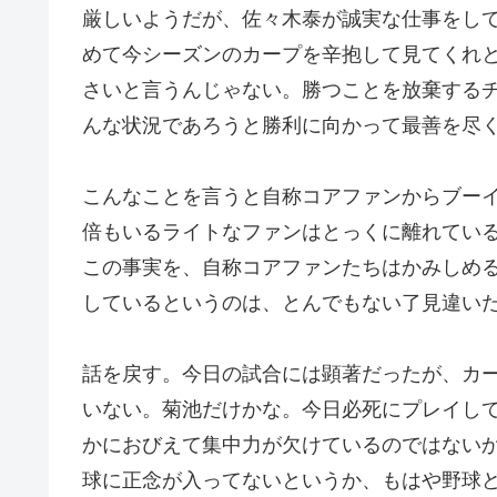
厳しいようだが、佐々木泰が誠実な仕事をし
めて今シーズンのカープを辛抱して見てくれ
さいと言うんじゃない。勝つことを放棄する
んな状況であろうと勝利に向かって最善を尽
こんなことを言うと自称コアファンからブー
倍もいるライトなファンはとっくに離れている
この事実を、自称コアファンたちはかみしめ
しているというのは、とんでもない了見違いだ。
話を戻す。今日の試合には顕著だったが、カ
いない。菊池だけかな。今日必死にプレイし
かにおびえて集中力が欠けているのではない
球に正念が入ってないというか、もはや野球