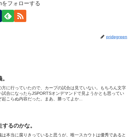
reenをフォローする
pridegreen
義。
の方に行っていたので、カープの試合は見ていない。もちろん文字
試合になったらJSPORTSオンデマンドで見ようかとも思ってい
起こらぬ内容だった。まあ、勝ってよか...
走するのかな。
織は本当に腐りきっていると思うが、唯一スカウトは優秀であると