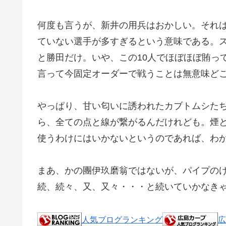
何度も言うが、新井の用兵はおかしい。それ
ていない選手が多すぎるという意味である。
と勝田だけ。いや、この10人でほぼほぼ賄っ
言って今固定オーダーで戦うことは無意味ど
やっぱり、甘い匂いに誘われたカブトムシた
ら、全ての点と線が繋がるんだけれども。煙
使うわけにはいかないというのであれば、わ
まあ、かの團伊玖磨翁ではないが、パイプの
続、続々、又、又々・・・と続いていかなき
人気ブログランキング
広