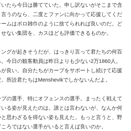
ていたら今日は勝てていた。申し訳ないがそこまで含
と言うのなら、二度とファンに向かって応援してくだ
チームはボロ雑巾のように捨てられれば良いのだ。ど
くせない集団を、カスほども評価できるものか。
イングが起きそうだが、はっきり言って君たちの何百
。今日の観客動員は昨日よりも少ない2万1860人。
るが良い。自分たちがカープをサポートし続けて応援
所詮君たちはMenshevikでしかないんだよ。
ープの選手、特にオフェンスの選手。まったく戦えて
ている姿が見えたのは。誰とは言わないが、なんか何
かと思わざるを得ない姿も見えた。もっと言うと、野
どころではない選手がいると言えば良いのか。