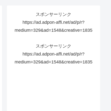
スポンサーリンク
https://ad.adpon-affi.net/ad/p/r?
medium=329&ad=1548&creative=1835
スポンサーリンク
https://ad.adpon-affi.net/ad/p/r?
medium=329&ad=1548&creative=1835