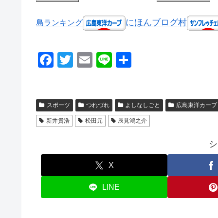
にほんブログ村
島ランキング
F
T
E
Li
共
a
wi
m
n
有
c
tt
ail
e
e
er
スポーツ
つれづれ
よしなしごと
広島東洋カープ
b
新井貴浩
松田元
辰見鴻之介
o
シ
o
k
X
LINE