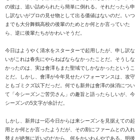
の彼は、追い詰められたら簡単に倒れる。それだったら申
し訳ないがプロの見せ物として出る価値はないのだ。いつ
までも大分舞鶴高校の後輩のためとか何とか言っていた
ら、逆に後輩たちがかわいそうだ。
今日はようやく清水をスターターで起用したが、申し訳な
いがこれは春先にやらねばならなかったことだ。そうしな
かったのは、実は會澤もまた聖域でしかなかったというこ
とだ。しかし、會澤が今年見せたパフォーマンスは、攻守
ともゴミクズ以下だっだ。何でも新井は會澤の抹消につい
て「今シーズンご苦労さん」の趣旨と語ったらしいが、今
シーズンの5文字が余計だ。
しかし、新井は一応今日からは来シーズンを見据えての起
用とか何とか言ったようだが、その割にファームとの入れ
替えが絶無に近いのだから、何をかいわんやである。明後