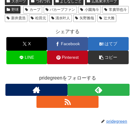
スポーツ
つれづれ
よしなしごと
広島東洋カープ
e
er
野球
カープ
バカープファン
小園海斗
常廣羽也斗
b
新井貴浩
松田元
清水叶人
矢野雅哉
辻大雅
o
o
シェアする
k
X
Facebook
はてブ
LINE
Pinterest
コピー
pridegreenをフォローする
pridegreen