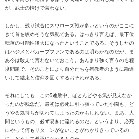
が、武士の情けで言わない。
しかし、残り試合にスワローズ戦が多いというのがここに
きて首を絞めそうな気配である。はっきり言えば、最下位
転落の可能性後大になったということである。そうしたの
はハジメとバカープファンであるのは明らかなのだが、ま
あ今は敢えて言わないでおこう。あんまり強く言うのも程
度問題で、そのことにより自分たちを殉教者のように勘違
いして結束と信仰を固くするおそれがある。
それにしても、この5連敗中、ほとんどやる気が見えなか
ったのが残念だ。最初は必死に引っ張っていた小園も、ど
うやる気持ちが切れてしまったのかもしれない。まあ、人
間というもの、必ず易きに流れるのだ。というより、必死
にやって何もリターンがないことがわかりきっているの
に、どうして必死になれるものか。