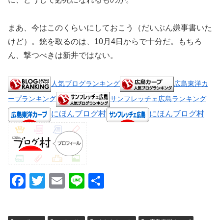
まあ、今はこのくらいにしておこう（だいぶん嫌事書いた
けど）。銃を取るのは、10月4日からで十分だ。もちろ
ん、撃つべきは新井ではない。
人気ブログランキング
広島東洋カ
ープランキング
サンフレッチェ広島ランキング
にほんブログ村
にほんブログ村
F
T
E
Li
共
a
wi
m
n
有
c
tt
ail
e