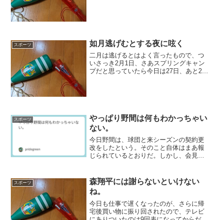
を変えてみたい。こういうときは、趣味
の話に限る。さて、我が家にはいちおう
ベランダがあるのだが、ここのところず
っとデッドスペースになっ...
如月逃げむとする夜に呟く
スポーツ
二月は逃げるとはよく言ったもので、つ
いさっき2月1日、さあスプリングキャン
プだと思っていたら今日は27日、あと2日
で終わってしまうのである。カープの沖
縄キャンプも今日で打ち上げとのこと
で、いよいよ本格的なプレシーズンに入
るのである。しかし、...
やっぱり野間は何もわかっちゃい
スポーツ
ない。
今日野間は、球団と来シーズンの契約更
改をしたという。そのこと自体はまあ報
じられているとおりだ。しかし、会見の
場で来シーズンの年俸について「8000万
円減、このままじゃ給料もらえない、来
年はボランティア」と言ったとかであ
森翔平には謝らないといけない
スポーツ
る。はっきり言って、が...
ね。
今日も仕事で遅くなったのが、さらに帰
宅後買い物に振り回されたので、テレビ
にありついたのは9回表になってからだっ