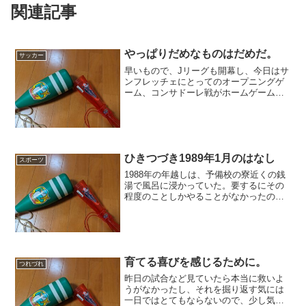
関連記事
やっぱりだめなものはだめだ。
サッカー
早いもので、Jリーグも開幕し、今日はサ
ンフレッチェにとってのオープニングゲ
ーム、コンサドーレ戦がホームゲームで
行われた。結果はスコアレスドローで、
勝つに越したことはないけれどもまあ悪
くはない。内容も昨年の微妙な中身では
なかったから、まあよい...
ひきつづき1989年1月のはなし
スポーツ
1988年の年越しは、予備校の寮近くの銭
湯で風呂に浸かっていた。要するにその
程度のことしかやることがなかったので
ある。元旦もまったく無為に過ごし、三
が日明けたら予備校の冬期講習に追われ
ていたのだが、ついに「その日」はやっ
てきた。1月7日、も...
育てる喜びを感じるために。
つれづれ
昨日の試合など見ていたら本当に救いよ
うがなかったし、それを掘り返す気には
一日ではとてもならないので、少し気分