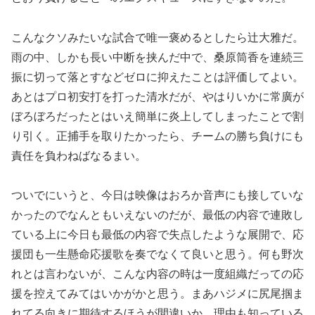
こんなクソみたいな試合で唯一褒めるとしたら辻大雅だ。
雨の中、しかも長い中断を挟んだ中で、桑原筒香を連続三
振に切って落とすなどゼロに抑えたことは評価してよい。
あとはプロ初安打を打った清水だが、やはりいかに常廣が
ぼろぼろだったとはいえ簡単に炎上してしまったことで割
り引く。正捕手を取りたかったら、チームの勝ち負けにも
責任を負わねばなるまい。
ついでにいうと、今日は映像はおろか音声にも接していな
かったのでなんともいえないのだが、最低の内容で連敗し
ている上に今日も最低の内容で失点したような展開で、応
援団も一生懸命応援歌を奏でなくて良いと思う。何も野次
れとは言わないが、こんな内容の時は一度組織だっての応
援を控えてみてはいかがかと思う。まあハジメに尻尾掴ま
れてる向きに期待するほうが間違いか。理由も知っている