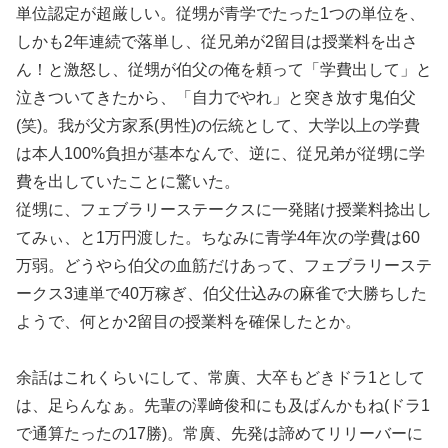
単位認定が超厳しい。従甥が青学でたった1つの単位を、
しかも2年連続で落単し、従兄弟が2留目は授業料を出さ
ん！と激怒し、従甥が伯父の俺を頼って「学費出して」と
泣きついてきたから、「自力でやれ」と突き放す鬼伯父
(笑)。我が父方家系(男性)の伝統として、大学以上の学費
は本人100%負担が基本なんで、逆に、従兄弟が従甥に学
費を出していたことに驚いた。
従甥に、フェブラリーステークスに一発賭け授業料捻出し
てみぃ、と1万円渡した。ちなみに青学4年次の学費は60
万弱。どうやら伯父の血筋だけあって、フェブラリーステ
ークス3連単で40万稼ぎ、伯父仕込みの麻雀で大勝ちした
ようで、何とか2留目の授業料を確保したとか。
余話はこれくらいにして、常廣、大卒もどきドラ1として
は、足らんなぁ。先輩の澤﨑俊和にも及ばんかもね(ドラ1
で通算たったの17勝)。常廣、先発は諦めてリリーバーに