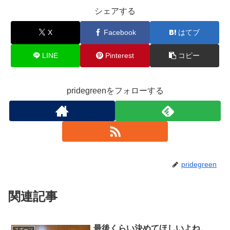
o
シェアする
k
X
Facebook
はてブ
LINE
Pinterest
コピー
pridegreenをフォローする
pridegreen
関連記事
最後くらい決めてほしいよね。
スポーツ