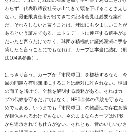
それに、これだけ球団の看板を穢す不祥事であるにもかか
わらず、代表取締役社長が出てきて頭を下げることさえし
ない。最低限責任者が出てきての記者会見は必要な案件
だ。それをしないと言うことは、球団にもやましいことが
あるという証左である。エトミデートに連座する選手がま
だいたと言うだけでなく、球団が積極的に証拠湮滅に手を
貸したと言うことにでもなれば、カープは本当に詰む（刑
法104条参照）。
はっきり言う。カープが「市民球団」を標榜するなら、今
回の問題を有耶無耶にすることは絶対に許されない。球団
の面子を賭けて、全貌を解明する義務がある。それはカー
プの代紋を守るだけではなく、NPB全体の代紋を守るた
めでもある、いつまでも「市民球団」の物語性で存在意義
が担保されるわけでもない。今のままならカープはNPB
から追放されても仕方がない。それとも、昔のいしいひさ