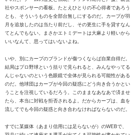
社やスポンサーの看板。たとえひとりの不心得者であろう
とも、そういうものを全部台無しにするのだ。カープが羽
月を追放したのは当たり前だし、その更生に手を貸すなん
てとんでもない。まさかエトミデートは大麻より軽いから
いいなんて、思ってはいないよね。
いや、別にカープのブランドが傷つくならば自業自得だ。
結局はプロ野球という括りで見られると、みんなやってる
んじゃないのという色眼鏡で全体が見られる可能性がある
のだ。他球団はカープが今回の疑惑にどう向き合うかとい
うことを注視しているだろう。このままなあなあで済ませ
たら、本当に対戦を拒否されるよ。だからカープは、血を
流してでも今回の疑惑と向き合わなければならないのだ。
すでに某媒体（あまり信用には足らないが）のWEBで、
羽月に続いて連座する選手が出てくる可能性が書かれてい