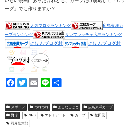
いちの漫画にあったけれども、カープだけ脱退して「Ｃリ
ーグ」でも作りますか？
人気ブログランキング
広島東洋カ
ープランキング
サンフレッチェ広島ランキング
にほんブログ村
にほんブログ村
F
T
E
Li
共
a
wi
m
n
有
c
tt
ail
e
スポーツ
つれづれ
よしなしごと
広島東洋カープ
e
er
野球
NPB
エトミデート
カープ
松田元
b
羽月隆太郎
o