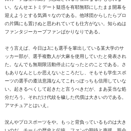
い。なんせエトミデート疑惑を有耶無耶にしたまま開幕を
迎えようとする気満々なのである。他球団からしたらプロ
の片隅にも置けぬと思われていても仕方がない。知らぬは
ファンタジーカープファンばかりなりである。
そう言えば、今日はJにも選手を輩出している某大学のサ
ッカー部が、選手複数人が大麻を使用していたと発表され
た。なんでも無期限活動停止になったとのことである。さ
もありなんとしか思えないところだし、そもそも学生スポ
ーツの選手の遵法意識なんてこれっぽっちも信用していな
い。起きるべくして起きたと言うべきだが、まあ妥当な処
分だろう。それだけ代紋を穢した代償は大きいのである。
アマチュアとはいえ。
況んやプロスポーツをや。もっと背負っているものは大き
いのだ。チームの歴史と伝統、ファンの期待と声援、親会