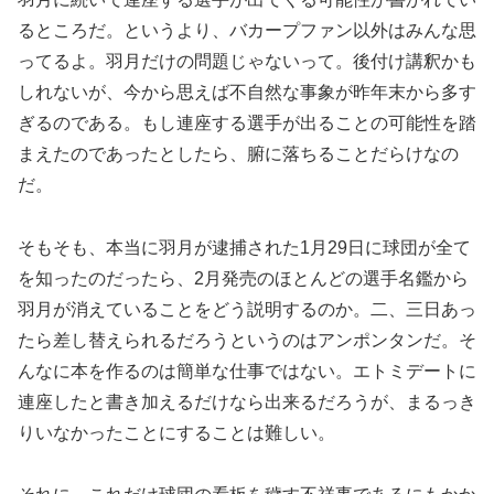
るところだ。というより、バカープファン以外はみんな思
ってるよ。羽月だけの問題じゃないって。後付け講釈かも
しれないが、今から思えば不自然な事象が昨年末から多す
ぎるのである。もし連座する選手が出ることの可能性を踏
まえたのであったとしたら、腑に落ちることだらけなの
だ。
そもそも、本当に羽月が逮捕された1月29日に球団が全て
を知ったのだったら、2月発売のほとんどの選手名鑑から
羽月が消えていることをどう説明するのか。二、三日あっ
たら差し替えられるだろうというのはアンポンタンだ。そ
んなに本を作るのは簡単な仕事ではない。エトミデートに
連座したと書き加えるだけなら出来るだろうが、まるっき
りいなかったことにすることは難しい。