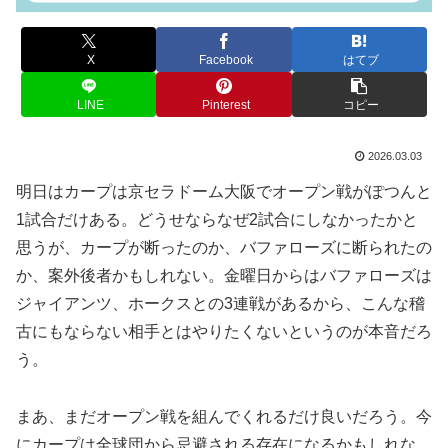
X
Facebook
はてブ
LINE
Pinterest
コピー
2026.03.03
明日はカープは京セラドーム大阪でオープン戦がぽつんと
1試合だけある。どうせならなぜ2試合にしなかったかと
思うが、カープが断ったのか、バファローズに断られたの
か、案外後者かもしれない。金曜日からはバファローズは
ジャイアンツ、ホークスとの3連戦があるから、こんな稽
古にもならない相手とはやりたくないというのが本音だろ
う。
まあ、まだオープン戦を組んでくれるだけ良いだろう。今
にカープは全球団から忌避される存在になるかもしれな