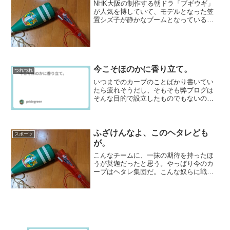
NHK大阪の制作する朝ドラ「ブギウギ」
が人気を博していて、モデルとなった笠
置シズ子が静かなブームとなっているら
しい。それに加えて、これまた人気を博
しているのが淡谷のり子なんだそうで、
Apple Musicのラインアップにも笠置シズ
子の全曲集...
今こそほのかに香り立て。
つれづれ
いつまでのカープのことばかり書いてい
たら疲れそうだし、そもそも弊ブログは
そんな目的で設立したものでもないの
で、たまには息抜きで音楽ネタでも不定
期で書いてみたいと思う。まあ、標題に
はずいぶん歌の歌詞にはお世話になって
いるところだが（そのまま引...
ふざけんなよ、このヘタレども
スポーツ
が。
こんなチームに、一抹の期待を持ったほ
うが莫迦だったと思う。やっぱり今のカ
ープはヘタレ集団だ。こんな奴らに戦う
気力が残っていると思った私が間違いだ
った。今日はダメ。全然ダメ。というよ
り、こんなのありえない。今日など、本
来死んでも負けてはいけな...