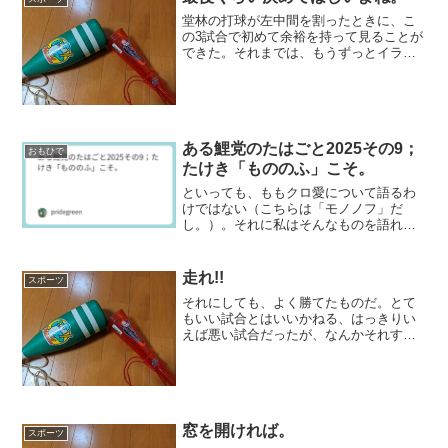
堂林の打球が左中間を割ったときに、こ
の3試合で初めて余裕を持って見ることが
できた。それまでは、もうずっとイライ
ラしながら見ていたし、事実内容は非常
に悪かったから、ほっとしたというのが
偽らざる心境である。とにかく、オフェ
ンスの内容は今日も非常...
ある鯉党のたはごと2025その9；
おもひで
たけき「もののふ」こそ。
といっても、ももクロ愛について語るわ
けではない（こちらは「モノノフ」だ
し。）。それに私はそんなものを語れる
ほどの強い「モノノフ」ではない。むし
ろ今でも杏果推しだから、純粋モノノフ
さんからは嫌われるかもしれない。余談
走れ!!
スポーツ
はさておき。いま日本シリー...
それにしても、よく勝てたものだ。とて
もいい試合とはいいかねる、はっきりい
えば悪い試合だったが、なんかそれすら
誉め言葉じゃないかとさえ思えるのであ
る。だからこれだけの大型連勝できるん
やなあと、なんか他人事みたいに感じる
自分がいる。なんで勝てた...
窓を開ければ。
スポーツ