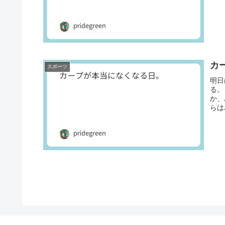
カ
スポーツ
明日
る。
か、
らは