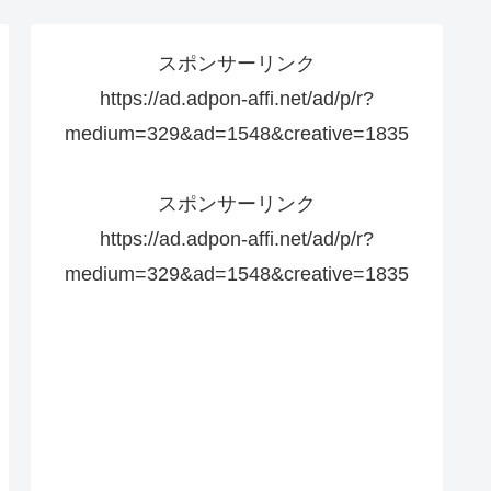
スポンサーリンク
https://ad.adpon-affi.net/ad/p/r?
medium=329&ad=1548&creative=1835
スポンサーリンク
https://ad.adpon-affi.net/ad/p/r?
medium=329&ad=1548&creative=1835