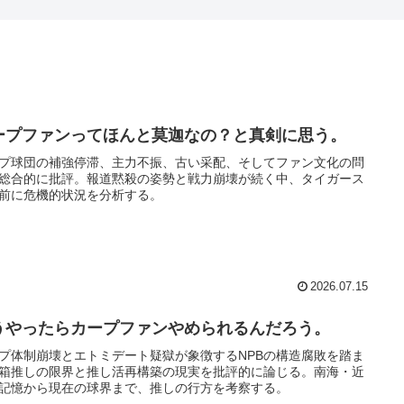
ープファンってほんと莫迦なの？と真剣に思う。
プ球団の補強停滞、主力不振、古い采配、そしてファン文化の問
総合的に批評。報道黙殺の姿勢と戦力崩壊が続く中、タイガース
前に危機的状況を分析する。
2026.07.15
うやったらカープファンやめられるんだろう。
プ体制崩壊とエトミデート疑獄が象徴するNPBの構造腐敗を踏ま
箱推しの限界と推し活再構築の現実を批評的に論じる。南海・近
記憶から現在の球界まで、推しの行方を考察する。