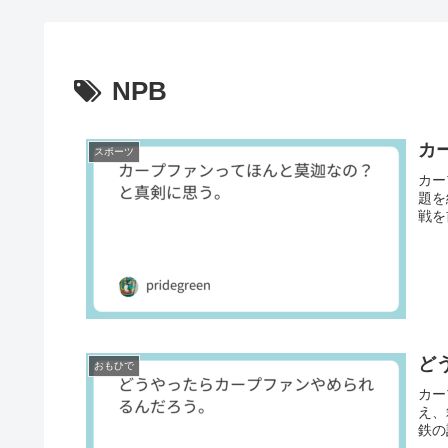
NPB
カ
スポーツ
カー
題を
戦を
ど
おもひで
カー
え、
鉄の