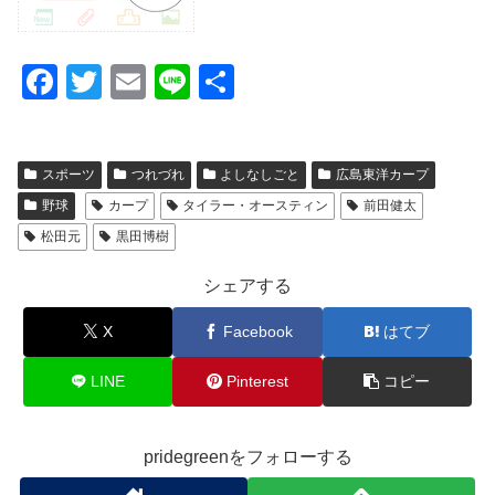
F
T
E
Li
共
a
wi
m
n
有
c
tt
ail
e
スポーツ
つれづれ
よしなしごと
広島東洋カープ
e
er
野球
カープ
タイラー・オースティン
前田健太
b
松田元
黒田博樹
o
o
シェアする
k
X
Facebook
はてブ
LINE
Pinterest
コピー
pridegreenをフォローする