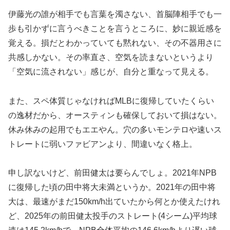
伊藤光の誰が相手でも言葉を濁さない、首脳陣相手でも一
歩も引かずに言うべきことを言うところに、妙に親近感を
覚える。損だとわかっていても黙れない、その不器用さに
共感しかない。その率直さ、空気を読まないというより
「空気に流されない」感じが、自分と重なって見える。
また、スペ体質じゃなければMLBに復帰していたくらい
の逸材だから、オースティンも確保しておいて損はない。
休み休みの起用でもエエやん。穴の多いモンテロや速いス
トレートに弱いファビアンより、間違いなく格上。
申し訳ないけど、前田健太は要らんでしょ。2021年NPB
に復帰した頃の田中将大未満というか。2021年の田中将
大は、最速がまだ150km/h出ていたから何とか使えたけれ
ど、2025年の前田健太投手のストレート(4シーム)平均球