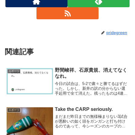
pridegreen
関連記事
野間峻祥、石原貴規、消えてなく
スポーツ
なれ。
今日の試合は、5-2で粛々と勝てるはずだ
った。しかし、新井の訳の分からない選
手起用で全て消えた。残ったものは4連
敗、借金1。これからの転落の詩集のプロ
ローグに過ぎなかったのである。もはや
腹立たしくもならない。残るは無常感の
Take the CARP seriously.
スポーツ
みである。そりゃそ...
まだまだ昨日までの無様極まりない3試合
が悪酔いの如く頭をガンガンと打ち付け
るのであって、今シーズンのカープの論
点について冷静に振り返ることができそ