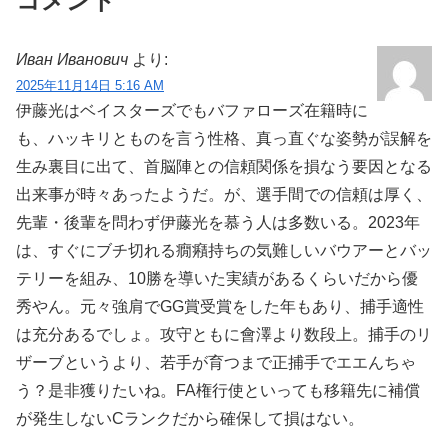
コメント
Иван Иванович
より:
2025年11月14日 5:16 AM
伊藤光はベイスターズでもバファローズ在籍時に
も、ハッキリとものを言う性格、真っ直ぐな姿勢が誤解を
生み裏目に出て、首脳陣との信頼関係を損なう要因となる
出来事が時々あったようだ。が、選手間での信頼は厚く、
先輩・後輩を問わず伊藤光を慕う人は多数いる。2023年
は、すぐにブチ切れる癇癪持ちの気難しいバウアーとバッ
テリーを組み、10勝を導いた実績があるくらいだから優
秀やん。元々強肩でGG賞受賞をした年もあり、捕手適性
は充分あるでしょ。攻守ともに會澤より数段上。捕手のリ
ザーブというより、若手が育つまで正捕手でエエんちゃ
う？是非獲りたいね。FA権行使といっても移籍先に補償
が発生しないCランクだから確保して損はない。