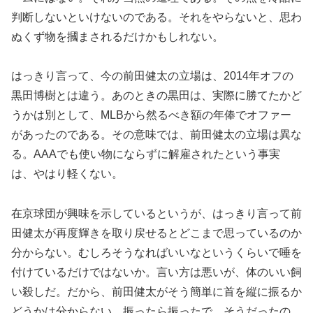
判断しないといけないのである。それをやらないと、思わ
ぬくず物を摑まされるだけかもしれない。
はっきり言って、今の前田健太の立場は、2014年オフの
黒田博樹とは違う。あのときの黒田は、実際に勝てたかど
うかは別として、MLBから然るべき額の年俸でオファー
があったのである。その意味では、前田健太の立場は異な
る。AAAでも使い物にならずに解雇されたという事実
は、やはり軽くない。
在京球団が興味を示しているというが、はっきり言って前
田健太が再度輝きを取り戻せるとどこまで思っているのか
分からない。むしろそうなればいいなというくらいで唾を
付けているだけではないか。言い方は悪いが、体のいい飼
い殺しだ。だから、前田健太がそう簡単に首を縦に振るか
どうかは分からない。振ったら振ったで、そうだったの、