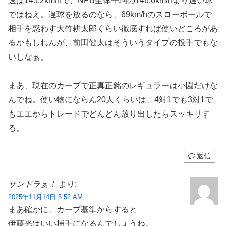
速は145.2km/hで、NPB全体平均の146.6km/hより遅い球
ではねえ。遅球を放るのなら、69km/hのスローボールで
相手を惑わす大竹耕太郎くらい徹底すれば使いどころがあ
るかもしれんが、前田健太はそういうタイプの投手でもな
いしなぁ。
まあ、現在のカープで正真正銘のレギュラーは小園だけな
んでね。使い物にならん20人くらいは、4対1でも3対1で
もエエからトレードでどんどん放り出したらスッキリす
る。
返信
サンドラぁ！
より:
2025年11月14日 5:52 AM
まあ確かに、カープ基準からすると
伊藤光はいい捕手になるんでしょうね。