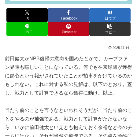
X
Facebook
はてブ
LINE
Pinterest
コピー
2025.11.14
前田健太がNPB復帰の意向を固めたとかで、カープファ
ン界隈も喧しいことになっている。何でも在京球団が獲得
に熱心という報がされていたことが拍車をかけているのか
もしれない。これに対する私の見解は、以下のとおり。蓋
し、戦力として計算できるなら獲得に動け。以上。
当たり前のことを言うなといわれそうだが、当たり前のこ
とをやるのが補強である。戦力として計算がたたないな
ら、いかに前田健太といえども抱えておく余裕など今のチ
ームにはない。それが当然の道理である。その点を冷酷に