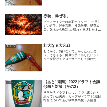
うにない。なので、編成のことについて
書いてみることにする。いや、来週木曜
日はドラフト会議だから...
赤恥、爆ぜる。
スポーツ
ピースナイターは赤恥ナイター──寸足ら
ずの選手、迷走采配、補強放棄、疑獄放
置。又木から6点しか取れず崩壊したオフ
ェンス、持丸と佐々木の大ブレーキ、新
井の遅すぎる仕掛け。最下位に沈んだカ
ープの構造的破綻を怒りとともに断罪す
る。
壮大なる大凡戦
スポーツ
とにかく、負けなくてよかったねと思
う。そもそも、開幕投手に擬したピッチ
ャーが投げてクローザー出して負けた
ら、救いようのないところだった。ただ
でさえ4連敗の内容は酷すぎたんだから。
勝ったというのは、その程度では評価し
てよい。あくまでその程度で...
【あと1週間】2022ドラフト会議
スポーツ
傾向と対策（その2）
そろそろドラフトについてでも書くかと
思っていた矢先、カープがドラフト1巡目
指名について苫小牧中央高校・斉藤優汰
投手とする旨発表した。189cm91kgの大