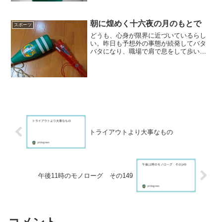
型本格派右腕であって、どちらかと言え
ば先物買いを狙うということだろう。こ
の選択は、それ...
朝に煌めく十六夜の月のもとで
スポーツ
どうも、心身が限界に近づいているらし
い。昨日も予想外の事態が続発してバタ
バタになり、職場で肩で息をして歩いて
いた。帰ったら横になった途端睡魔に負
けて、まともな時間に何もできなかっ
た。したがって朝の更新となったのだ
が、なんとも辛い。今年も残り...
トライアウトより大事なもの
午後11時のモノローグ その149