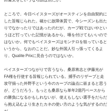
ところで、今日ベイスターズがオースティンを自由契約に
した旨報じられた。確かに故障体質で、今シーズンも出た
りでなかったりではあったのだが、カープ戦ではいやとい
うほど打っていた記憶があるから、唾を付けてもいいので
はないか。何でもベイスターズはモンテロを狙っていると
いうから、なおのことだ。妙な外国人引っ張ってくるよ
り、Qualite Prixに見合うのではないか。
ベイスターズつながりで言うなら、桑原将志と伊藤光が
FA権を行使する旨報じられている。捕手のリザーブと走
攻守揃った外野手という今のカープの論点に嵌まると思う
が、どうだろう。もっとも桑原なら単年2億円ベースから
の勝負になるかもしれないが、使えもしない選手をだらだ
ら抱え込むより生きたカネの使い方のような気がするのだ