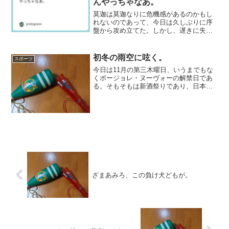
んやっちゃなあ。
莫迦は莫迦なりに危機感があるのかもし
れないのであって、今日は久しぶりに序
盤から攻め立てた。しかし、遅きに失し
た。もはやカープは何をやってもうまく
いかない負のスパイラルに落ち込んでし
まったのだ。こんな状態になって、生半
初冬の雨空に呟く。
スポーツ
可な手で抜けられると思っ...
今日は11月の第三木曜日、いうまでもな
くボージョレ・ヌーヴォーの解禁日であ
る。そもそもは新酒祭りであり、日本人
が飛びついて騒ぐのはおかしい気もする
が、それでもまあ悪いイベントではな
い。私はそもそもワインの格なぞ分かり
ようもないから、一番安い...
ざまあみろ、この負け犬どもが。