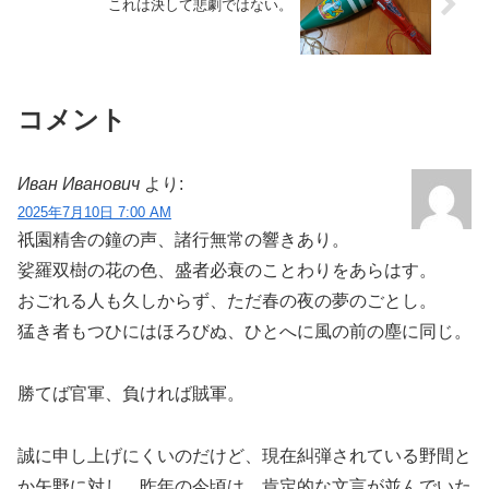
これは決して悲劇ではない。
コメント
Иван Иванович
より:
2025年7月10日 7:00 AM
祇園精舎の鐘の声、諸行無常の響きあり。
娑羅双樹の花の色、盛者必衰のことわりをあらはす。
おごれる人も久しからず、ただ春の夜の夢のごとし。
猛き者もつひにはほろびぬ、ひとへに風の前の塵に同じ。
勝てば官軍、負ければ賊軍。
誠に申し上げにくいのだけど、現在糾弾されている野間と
か矢野に対し、昨年の今頃は、肯定的な文言が並んでいた