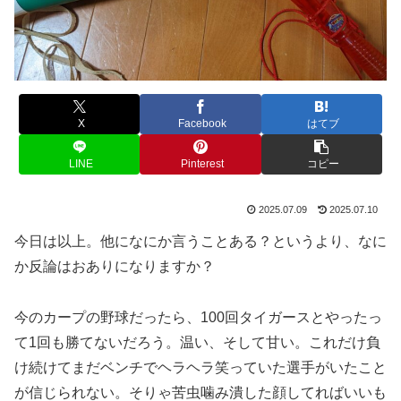
X
Facebook
はてブ
LINE
Pinterest
コピー
2025.07.09
2025.07.10
今日は以上。他になにか言うことある？というより、なに
か反論はおありになりますか？
今のカープの野球だったら、100回タイガースとやったっ
て1回も勝てないだろう。温い、そして甘い。これだけ負
け続けてまだベンチでヘラヘラ笑っていた選手がいたこと
が信じられない。そりゃ苦虫噛み潰した顔してればいいも