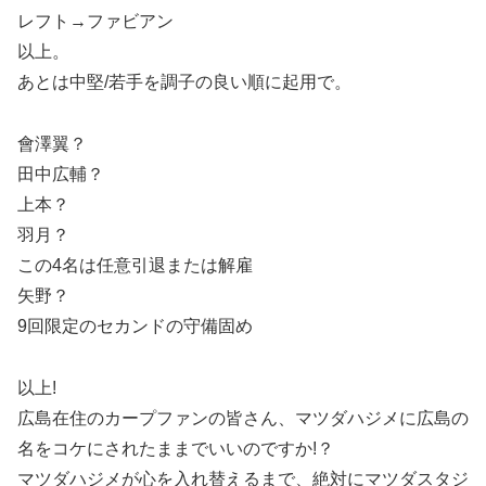
レフト→ファビアン
以上。
あとは中堅/若手を調子の良い順に起用で。
會澤翼？
田中広輔？
上本？
羽月？
この4名は任意引退または解雇
矢野？
9回限定のセカンドの守備固め
以上!
広島在住のカープファンの皆さん、マツダハジメに広島の
名をコケにされたままでいいのですか!？
マツダハジメが心を入れ替えるまで、絶対にマツダスタジ