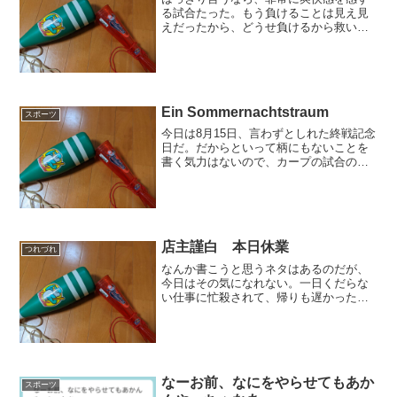
る試合たった。もう負けることは見え見
えだったから、どうせ負けるから救いよ
うのない惨敗をすればいいと思ってい
た。そして、そのとおりになった。とい
うより、この結果はまさに必然。これ以
外の結果は相手が勝手に転ば...
Ein Sommernachtstraum
スポーツ
今日は8月15日、言わずとしれた終戦記念
日だ。だからといって柄にもないことを
書く気力はないので、カープの試合のな
い夜、明日も中止となったが、ぽつぽつ
とどうでもいいことを書いてみたいと思
う。現在絶賛夏休み中なのだが、これま
での蓄積疲労で思考回...
店主謹白 本日休業
つれづれ
なんか書こうと思うネタはあるのだが、
今日はその気になれない。一日くだらな
い仕事に忙殺されて、帰りも遅かった。
今日は最初から覚悟をしていたのだが、
終わってみたらやっぱり辛い。体の芯か
ら疲れたような感じがするし、こんな日
には何をする気にもなれな...
なーお前、なにをやらせてもあか
スポーツ