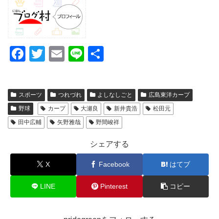
F
T
E
Li
共
a
wi
m
n
有
c
tt
ail
e
スポーツ
つれづれ
よしなしごと
広島東洋カープ
e
er
野球
カープ
大瀬良
新井貴浩
松田元
b
田中広輔
矢野雅哉
野間峻祥
o
o
シェアする
k
X
Facebook
はてブ
LINE
Pinterest
コピー