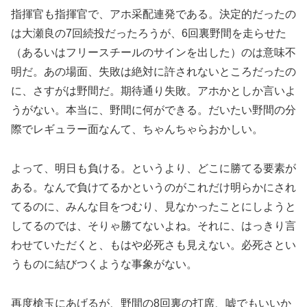
指揮官も指揮官で、アホ采配連発である。決定的だったの
は大瀬良の7回続投だったろうが、6回裏野間を走らせた
（あるいはフリースチールのサインを出した）のは意味不
明だ。あの場面、失敗は絶対に許されないところだったの
に、さすがは野間だ。期待通り失敗。アホかとしか言いよ
うがない。本当に、野間に何ができる。だいたい野間の分
際でレギュラー面なんて、ちゃんちゃらおかしい。
よって、明日も負ける。というより、どこに勝てる要素が
ある。なんで負けてるかというのがこれだけ明らかにされ
てるのに、みんな目をつむり、見なかったことにしようと
してるのでは、そりゃ勝てないよね。それに、はっきり言
わせていただくと、もはや必死さも見えない。必死さとい
うものに結びつくような事象がない。
再度槍玉にあげるが、野間の8回裏の打席、嘘でもいいか