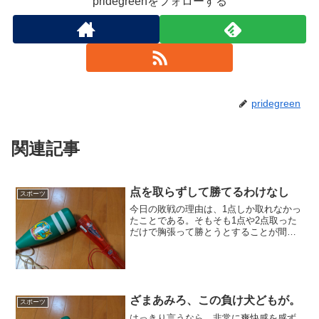
pridegreenをフォローする
pridegreen
関連記事
点を取らずして勝てるわけなし
スポーツ
今日の敗戦の理由は、1点しか取れなかっ
たことである。そもそも1点や2点取った
だけで胸張って勝とうとすることが間違
いなのである。そのことは、143試合通し
ての防御率がどんなに強いチームでもお
おむね3点台であることからしても、当然
のことなのだ。...
ざまあみろ、この負け犬どもが。
スポーツ
はっきり言うなら、非常に爽快感を感ず