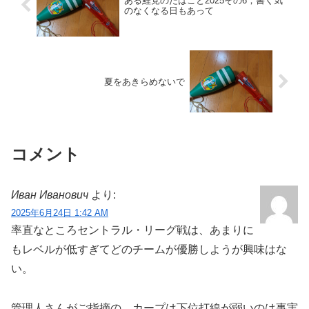
ある鯉党のたはごと2025その6；書く気
のなくなる日もあって
夏をあきらめないで
コメント
Иван Иванович
より:
2025年6月24日 1:42 AM
率直なところセントラル・リーグ戦は、あまりに
もレベルが低すぎてどのチームが優勝しようが興味はな
い。
管理人さんがご指摘の、カープは下位打線が弱いのは事実