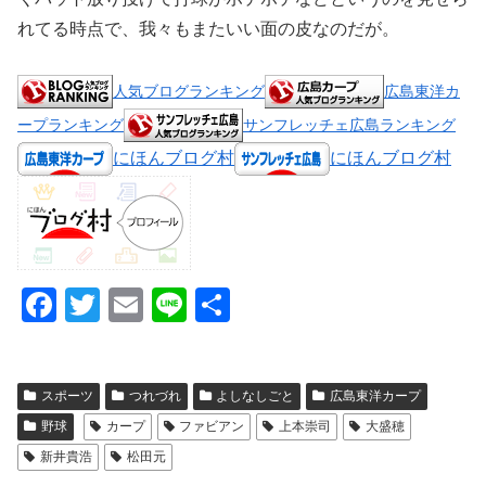
れてる時点で、我々もまたいい面の皮なのだが。
人気ブログランキング
広島東洋カ
ープランキング
サンフレッチェ広島ランキング
にほんブログ村
にほんブログ村
F
T
E
Li
共
a
wi
m
n
有
c
tt
ail
e
スポーツ
つれづれ
よしなしごと
広島東洋カープ
e
er
野球
カープ
ファビアン
上本崇司
大盛穂
b
新井貴浩
松田元
o