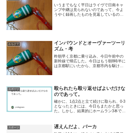
いうまでもなく平日はライヴで日南キャ
ンプ中継は見られないのであって、今よ
うやく録画したものを見返しているのだ
が、日南も雨だったようである。紅白戦
も延期になったようで、まあやむを得ま
い。明日に期待することとしよう。ここ
までの日南キャンプを見る...
インバウンドとオーヴァーツーリ
おもひで
ズム・考
昨朝早く京都に乗り込み、今日午前中の
新幹線で帰広した。今日はもう朝8時半に
は京都駅にいたから、京都市内を駆けず
り回ったのは昨日だけ。ただ、私にとっ
て京都市は第二の故郷のようなところで
あるから、一観光客となっている今でも
少し他の人と見方が違う...
殴られたら殴り返せばよいだけな
スポーツ
のであって。
確かに、1点2点と立て続けに取られ、0-3
となったときには、今日もまたかと思っ
た。しかし、結果的にホームラン3本で追
いつき追い越し突き放したのである。先
に点取られても取り返すチャンスがおな
じみだけ与えられてるというのが野球の
遅えんだよ、バーカ
スポーツ
醍醐味なわけだか...