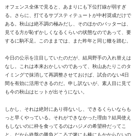
オフェンス全体で見ると、あまりにも下位打線が弱すぎ
る。さらに、打てるサブスティテュートが中村奨成だけで
ある。秋山は絶不調の極みだし、そのほかのバッターは、
見てる方が恥ずかしくなるくらいの状態なのであって、要
するに駒不足。このままでは、また昨年と同じ轍を踏む。
今日の公示を注目していたのだが、結局野手の入れ替えは
なし。これは本来おかしいのであって、秋山あたりこのタ
イミングで抹消して再調整させておけば、試合のない4日
間を有効に活用できるのだ。申し訳ないが、素人目に見て
も今の秋山はヒットが出そうにない。
しかし、それは絶対にあり得ないし、できるくらいならも
っと早くやっている。それができなかった理由？結局使え
もしないのに枠を食ってるのはハジメの希望枠だってこ
と。だから終盤の勝負どころで箸にも棒にもかからないの