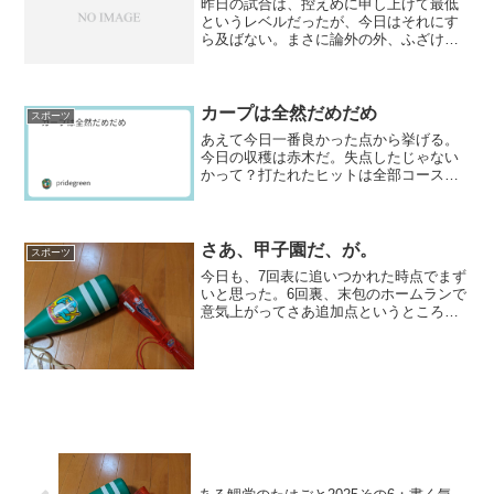
昨日の試合は、控えめに申し上げて最低
というレベルだったが、今日はそれにす
ら及ばない。まさに論外の外、ふざけん
なというレベルである。この結果はきっ
とあとあと効いてくるだろう。バカープ
ファンには分からねえだろうが。本当
に、9回表の「反撃」などバ...
カープは全然だめだめ
スポーツ
あえて今日一番良かった点から挙げる。
今日の収穫は赤木だ。失点したじゃない
かって？打たれたヒットは全部コースヒ
ット。一番とらえられたのが皮肉にも併
殺打に打ち取った古賀の当たりだった。
公式戦ならともかく、オープン戦でこの
内容は評価して良い。球の...
さあ、甲子園だ、が。
スポーツ
今日も、7回表に追いつかれた時点でまず
いと思った。6回裏、末包のホームランで
意気上がってさあ追加点というところで
謎の代打策が不発に終わった直後だった
だけに、いささか流れが悪いと思ったか
らである。しかし、結果としては今日も
ベイスターズ打線に救...