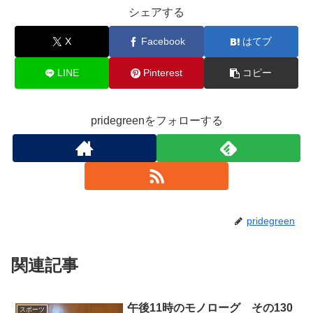
o
シェアする
k
X
Facebook
はてブ
LINE
Pinterest
コピー
pridegreenをフォローする
pridegreen
関連記事
午後11時のモノローグ その130
スポーツ