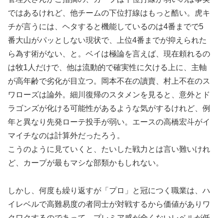
ではあるけれど、他チームの下位打線はもっと酷い。虎キ
チが言うには、ヘタすると機能しているのは4番までで5
番大山がパッとしない現状で、上位4番までが抑えられた
ら為す術がない、と。ベイは極論を言えば、現在頼れるの
は牧1人だけで、他は流動的で確実性に欠ける上に、主軸
が高年齢で劣化が目立つ。岡本不在の讀賣、村上不在のス
ワローズは論外。細川復帰のスタメンを見ると、意外とド
ラゴンズが化ける可能性があるような気がするけれど、例
年と異なり先発ローテ投手が弱い。エースの高橋宏斗がイ
マイチなのは計算外だったろう。
こうのように見ていくと、たいした戦力とは言い難いけれ
ど、カープが最もマシな部類かもしれない。
しかし、何度も繰り返すが「プロ」と冠につく職業は、ハ
イレベルで高難易度の者同士が対戦するから価値がありワ
クワクするのであって、プレミア感が全くないレベルが低