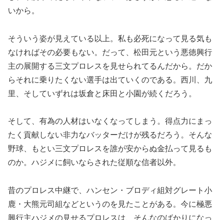
いから。
そういう姿が見えている以上。私も必死になって見る気も
なければその必要もない。だって、松田元という悪徳興行
主の展開する三文プロレスを見せられてるんだから。だか
らそれに乗りたくない選手は出ていくのである。西川、九
里、そしていずれは坂倉と床田と小園が続くだろう。
そして、有為の人材はいなくなってしまう。得点力にまっ
たく貢献しない非力なバッターだけが残るだろう。そんな
野球、もとい三文プロレスを誰が安からぬ金払って見るも
のか。ハジメに飼いならされた従順な信者以外。
昔のプロレス中継で、ハンセン・ブロディ組対グレート小
鹿・大熊元司組などというのを見たことがある。今に極悪
興行主ハジメの見せるプロレスは、そんなのばかりになっ