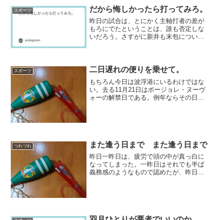
だから悔しかったら打ってみろ。
スポーツ
昨日の試合は、とにかく主軸打者の差が
もろにでたということは、誰も否定しな
いだろう。さすがに新井も末包について
は庇うことをしなかったようだが、主力
打者としては情けない結果だったから仕
方がない。当の本人も自覚しているよう
ではあるが、それが結果と...
二日遅れの便りを乗せて。
スポーツ
もちろん今日は波浮港にいるわけではな
い。去る11月21日はボージョレ・ヌーヴ
ォーの解禁日である。例年ならその日に
飛びつくところ、今年はまあいいかと思
って2日後の今日購入してきこしめしたの
てある。勤労感謝の日に合わせて新酒祭
りを遅らせたような...
また逢う日まで また逢う日まで
つれづれ
昨日一昨日は、疲労で頭の中が真っ白に
なってしまった。一昨日はそれでも半ば
義務感のようなもので認めたが、昨日は
まったく書く気になれず、結果すっぽか
した。黒田博樹の野球殿堂入りというニ
ュースはあったのだが、記事ひとつ割い
て書くほどのこともないだ...
羽月ひとりが悪者でいいのか。