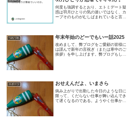
スポーツ
何度も強調するとおり、エトミデート疑
惑は羽月ひとりの気の迷いではなく、カ
ープそのものがむしばまれていると言っ
て良い。その意を強くしたのは、何か本
件でWEB論稿が出る度に羽月ひとりの悪
辣性が強調されているからである。しか
し、そういう兆候があれ...
年末年始のどーでもいー話2025
つれづれ
改めまして、弊ブログをご愛顧の皆様に
は謹んで新年の言祝ぎ（または寒中のご
挨拶）を申し上げます。弊ブログもしつ
こく続けて、大家こそ変われどこの７月
で満19年、そして20年目に突入いたしま
す。今後ともますますのご贔屓をよろし
くお願いいたします。...
おせえんだよ、いまさら
スポーツ
病み上がりで出勤した今日のような日に
限って、くだらない仕事が舞い込んでき
て遅くなるのである。ようやく仕事から
逃げ出したのが8回裏、電車の中でようや
くJSPORTSオンデマンドを見たときに
は、ハーンがアリエルを併殺打に打ち取
っていた。本来なら...