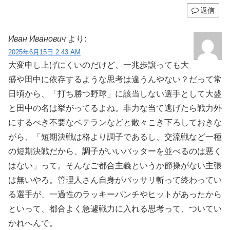
返信
Иван Иванович
より:
2025年6月15日 2:43 AM
大変申し上げにくいのだけど、一兆歩譲っても大
盛や田中に依存するような思考は違うんやない？だって常
日頃から、「打ち勝つ野球」に該当しない選手として大盛
と田中の名は挙がってるよね。非力な当て逃げたら戦力外
にするべき不要なベテランなどと散々こき下ろしておきな
がら、「短期決戦は格より調子であるし、交流戦など一種
の短期決戦だから、調子がいいバッターを並べるのは悪く
はない」って。そんなご都合主義というか節操がない主張
は無いやろ。管理人さん自身がバッサリ斬って終わってい
る選手が、一過性のラッキーパンチやヒットがあったから
といって、都合よく急遽戦力に入れる思考って、ついてい
かれへんで。