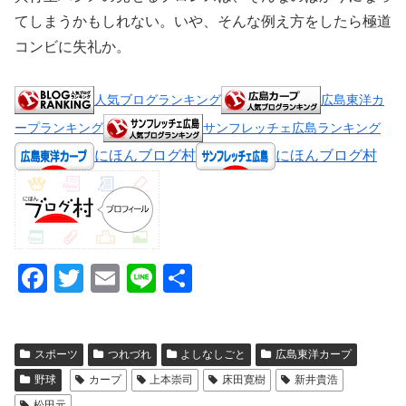
てしまうかもしれない。いや、そんな例え方をしたら極道
コンビに失礼か。
人気ブログランキング
広島東洋カ
ープランキング
サンフレッチェ広島ランキング
にほんブログ村
にほんブログ村
F
T
E
Li
共
a
wi
m
n
有
c
tt
ail
e
スポーツ
つれづれ
よしなしごと
広島東洋カープ
e
er
野球
カープ
上本崇司
床田寛樹
新井貴浩
b
松田元