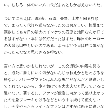
い。むしろ、体のいい八百長だよねとしか思えないのだ。
ついでに言えば、8回表、石原、矢野、上本と回る打順
で、まったく代打を送らなかったのはおかしい。極限まで
譲歩しても今日の最大のインケツの石原と池田なんか打て
るはずがない上本には代打だったはずだ。昨日のヒーロー
の大盛も田中もいたのである。よっぽど今日は勝つ気がな
かったんだなと思わざるを得ない。
言い方は悪いかもしれないが、この交流戦の内容を見る
と、必死に勝ちにいく気がないんじゃねえかと思わざるを
得ない。バカープファンはみんな鬼門だなんだと勘違いし
てくれているから、少々負けても大丈夫だと思っているに
違いない。要するに、ファンが優勝に向かって盛り上がっ
たのを急ブレーキかけるなどという手は続けて使えない
し、今度やったらライトなファンはさすがに怒るに違いな