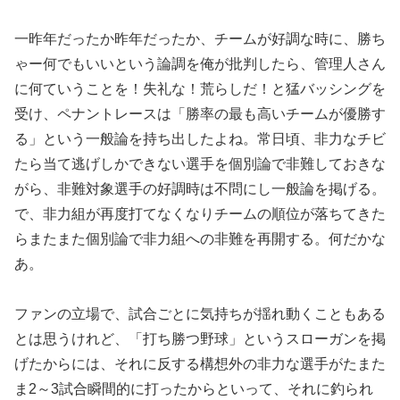
一昨年だったか昨年だったか、チームが好調な時に、勝ち
ゃー何でもいいという論調を俺が批判したら、管理人さん
に何ていうことを！失礼な！荒らしだ！と猛バッシングを
受け、ペナントレースは「勝率の最も高いチームが優勝す
る」という一般論を持ち出したよね。常日頃、非力なチビ
たら当て逃げしかできない選手を個別論で非難しておきな
がら、非難対象選手の好調時は不問にし一般論を掲げる。
で、非力組が再度打てなくなりチームの順位が落ちてきた
らまたまた個別論で非力組への非難を再開する。何だかな
あ。
ファンの立場で、試合ごとに気持ちが揺れ動くこともある
とは思うけれど、「打ち勝つ野球」というスローガンを掲
げたからには、それに反する構想外の非力な選手がたまた
ま2～3試合瞬間的に打ったからといって、それに釣られ