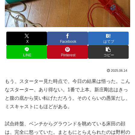
X
Facebook
はてブ
LINE
Pinterest
コピー
2025.06.14
もう、スターター見た時点で、今日の結果は悟った。こん
なスターター、あり得ない。1番で上本。新庄剛志はきっ
と腹の底から笑い転げただろう。そのくらいの愚策だし、
ミスキャストにもほどがある。
試合終盤、ベンチからグラウンドを眺めている床田の顔
は、完全に怒っていた。まともにとらえられたのは野村の