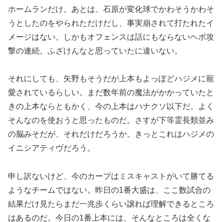
ホームランだけ。あとは、石原が変化球でかわそうかわそ
うとしたのをやられただけだし、事実崩されて打たれたイ
メージはない。しかもオフェンスは話にもならないヘボ攻
撃の連続。ふざけんなと思っていたに違いない。
それにしても、矢野もそうだが上本もよっぽどハジメに寵
愛されているらしい。まだ数年前の魔法がかかっていたと
きの上本ならともかく、今の上本はハナクソ以下だ。よく
そんなのを使おうと思ったものだ。さすが下等霊長類並み
の脳みそだが、それだけだろうか。きっとこれはハジメの
イニシアティヴだろう。
申し訳ないけど、今のカープはミスキャストがいて勝てる
ようなチームではない。昨日の1番大盛は、ここ数試合の
結果だけ見たらまだ一兆歩くらい譲れば理解できるところ
はあるのだ。今日の1番上本には、そんなところは全くな