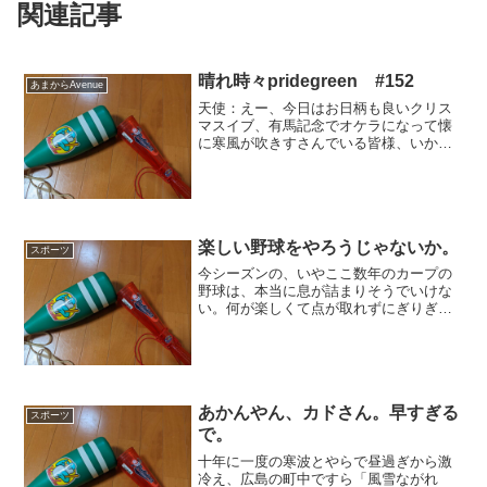
関連記事
晴れ時々pridegreen #152
あまからAvenue
天使：えー、今日はお日柄も良いクリス
マスイブ、有馬記念でオケラになって懐
に寒風が吹きすさんでいる皆様、いかが
お過ごしでしょうか。悪魔：もうここま
で来たら毎年恒例か。そのうち刺される
ぞ。今年もドウデュース憎しとかユタカ
憎しと思っている向きが多...
楽しい野球をやろうじゃないか。
スポーツ
今シーズンの、いやここ数年のカープの
野球は、本当に息が詰まりそうでいけな
い。何が楽しくて点が取れずにぎりぎり
する試合を見せつけられなきゃいけない
のか。全くおかしいというか、エンタメ
としては零点だ。はっきり言って、つま
らない。そりゃ、スーパー...
あかんやん、カドさん。早すぎる
スポーツ
で。
十年に一度の寒波とやらで昼過ぎから激
冷え、広島の町中ですら「風雪ながれ