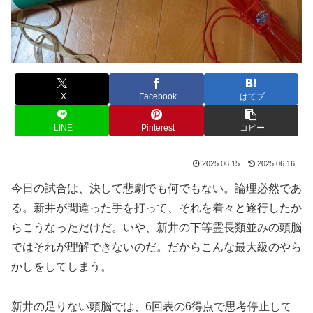
X
Facebook
はてブ
LINE
Pinterest
コピー
2025.06.15
2025.06.16
今日の試合は、決して悲劇でも何でもない。論理必然であ
る。新井が間違った手を打って、それを着々と遂行したか
らこうなっただけだ。いや、新井の下等霊長類並みの頭脳
ではそれが理解できないのだ。だからこんな最大級のやら
かしをしてしまう。
新井の足りない頭脳では、6回表の6得点で思考停止して