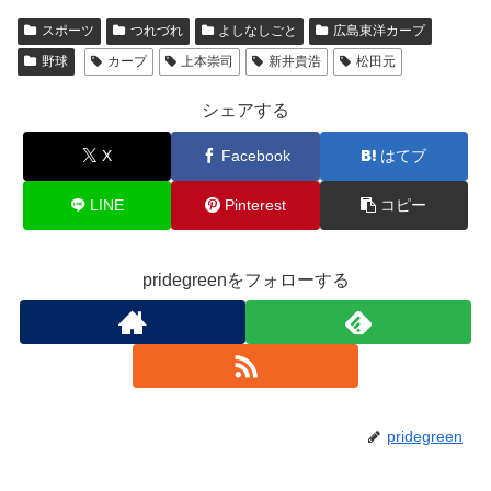
c
tt
ail
e
スポーツ
つれづれ
よしなしごと
広島東洋カープ
e
er
野球
カープ
上本崇司
新井貴浩
松田元
b
o
シェアする
o
X
Facebook
はてブ
k
LINE
Pinterest
コピー
pridegreenをフォローする
pridegreen