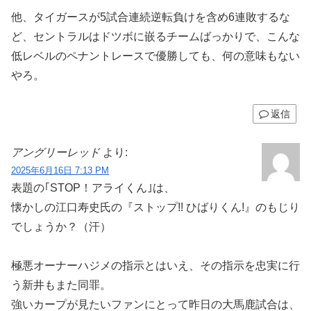
他、タイガースが5試合連続逆転負けを含め6連敗するな
ど、セントラルはドツボに嵌るチームばっかりで、こんな
低レベルのペナントレースで優勝しても、何の意味もない
やろ。
返信
アングリーレッド
より:
2025年6月16日 7:13 PM
表題の｢STOP！アライくん｣は、
懐かしの江口寿史氏の『ストップ!! ひばりくん!』のもじり
でしょうか？（汗）
極悪オーナーハジメの指示とはいえ、その指示を忠実に行
う新井もまた同罪。
強いカープが見たいファンにとって昨日の大馬鹿試合は、