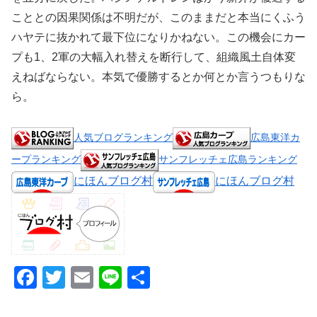
こととの因果関係は不明だが、このままだと本当にくふう
ハヤテに抜かれて最下位になりかねない。この機会にカー
プも1、2軍の大幅入れ替えを断行して、組織風土自体変
えねばならない。本気で優勝するとか何とか言うつもりな
ら。
人気ブログランキング
広島東洋カ
ープランキング
サンフレッチェ広島ランキング
にほんブログ村
にほんブログ村
F
T
E
Li
共
a
wi
m
n
有