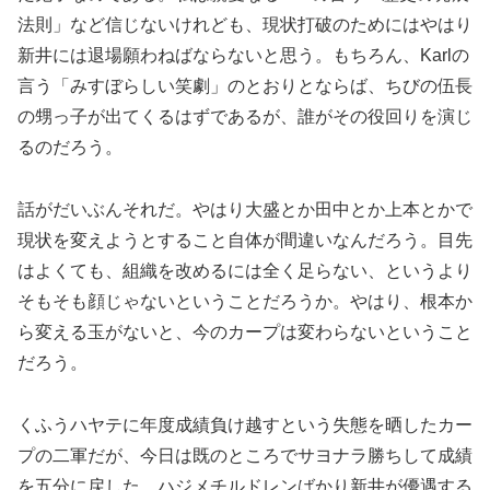
法則」など信じないけれども、現状打破のためにはやはり
新井には退場願わねばならないと思う。もちろん、Karlの
言う「みすぼらしい笑劇」のとおりとならば、ちびの伍長
の甥っ子が出てくるはずであるが、誰がその役回りを演じ
るのだろう。
話がだいぶんそれだ。やはり大盛とか田中とか上本とかで
現状を変えようとすること自体が間違いなんだろう。目先
はよくても、組織を改めるには全く足らない、というより
そもそも顔じゃないということだろうか。やはり、根本か
ら変える玉がないと、今のカープは変わらないということ
だろう。
くふうハヤテに年度成績負け越すという失態を晒したカー
プの二軍だが、今日は既のところでサヨナラ勝ちして成績
を五分に戻した。ハジメチルドレンばかり新井が優遇する