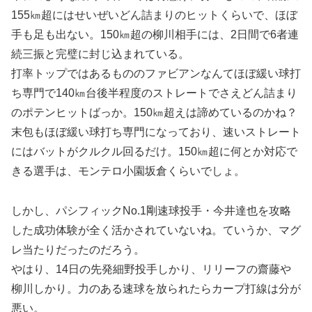
155㎞超にはせいぜいどん詰まりのヒットくらいで、ほぼ
手も足も出ない。150㎞超の柳川相手には、2日間で6者連
続三振と完璧に封じ込まれている。
打率トップではあるもののファビアンなんてほぼ緩い球打
ち専門で140㎞台後半程度のストレートでさえどん詰まり
のポテンヒットばっか。150㎞超えは諦めているのかね？
末包もほぼ緩い球打ち専門になっており、速いストレート
にはバットがクルクル回るだけ。150㎞超に何とか対応で
きる選手は、モンテロ小園坂倉くらいでしょ。
しかし、パシフィックNo.1剛速球投手・今井達也を攻略
した成功体験が全く活かされていないね。ていうか、マグ
レ当たりだったのだろう。
やはり、14日の先発細野投手しかり、リリーフの齋藤や
柳川しかり。力のある速球を放られたらカープ打線は分が
悪い。