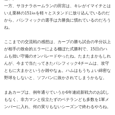
一方、サヨナラホームランの田宮は、キレがイマイチとは
いえ栗林の151㎞を軽々とスタンドに放り込んでいるのだ
から、パシフィックの選手は力勝負に慣れているのだろう
ね。
ここまでの交流戦の感想は、カープの勝ち試合の半分以上
が相手の致命的エラーによる棚ぼた式勝利で、15日のハ
ムも拙い守備のオンパレードやったね。たまたまかもしれ
んが、今まで当たってきたパシフィック4チームは、攻守
ともに大まかというか雑やなぁ。ハムはもうちょい綿密な
野球をしないと、ソフバンに抜かされてしまうかもな。
まあカープは、例年通りていうか6年連続新戦力のお試し
もなく、非力マンと役立たずのベテランども多数を1軍メ
ンバーに入れ、何の実りもないシーズンで終わるやろね。