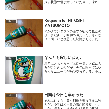
旅」状態の雪が舞っていた今日。凍れる
夜になって悲しい知らせが届いた。南海
ホークス最後のスタアといって過言では
ない、門田博光翁の訃報である。74歳と
いうから、まだまだ早いと...
Requiem for HITOSHI
つれづれ
MATSUMOTO
私がダウンタウンの漫才を初めて見たの
は、まだ御代が昭和の頃だった。それな
りに面白いとは思った記憶がある。た
だ、今から思うとその面白さの正体は、
どちらかと言えば気弱に見える松本人志
（当時はそうだったんだよ）が、明らか
に凶暴に見える浜田雅功を明...
なんとも寂しいねえ。
つれづれ
霜月に入るとカープは例年長い冬眠に入
るがごときなのだが、今年に限ってはい
ろんなニュースが飛び交っている。中に
は山本浩二翁とせんだみつお翁が家族に
なったというほっこりとしたいいニュー
スもあるのだが、残念ながらそうではな
いニュースのほうが多い。...
日南は今日も寒かった
スポーツ
それにしても、日本列島を覆う寒波は強
力だ。今朝は相当量の雪が降り積もり、
しかも凍るという通勤には最悪の状況だ