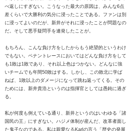
ぺ返しにすぎない。こうなった最大の原因は、みんな6点
差くらいで大勝利の気分に浸ったことである。ファンは別
に浸ってよいのだが、新井がそれに浸ったことが問題なの
だ。そして悪手疑問手を連発したことが。
もちろん、こんな負け方をしたからもう絶望的というわけ
でもない。ペナントレースにおいてはどんな負け方をして
も1敗は1敗であり、それ以上色はつかない。どんなに強
いチームでも年間50敗はする。しかし、この敗北に学ば
ねば、1敗以上のダメージになって跳ね返ってくる。その
ためには、新井貴浩というのは指揮官としては愚鈍に過ぎ
る。
私が何度も例えている通り、新井というのはいわゆる「諸
国民の王」にすぎない。ハジメ体制が産んだ、改革者面し
た鬼子なのである。私は親愛なるKarlの言う「歴史の発展