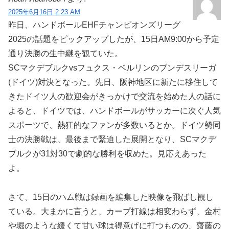
2025年6月16日 2:23 AM
昨日、ハンドボールEHFチャンピオンズリーグ
2025の話題をピックアップしたが、15日AM9:00から予定
通り決勝の生中継を観ていた。
SCマクデブルクvsフュクス・ベルリンのブンデスリーガ
(ドイツ)対決となった。先日、阪神地区に新たに移住して
きたドイツ人の歓迎会がきっかけで交流を始めた人の話に
よると、ドイツでは、ハンドボールがサッカーに次ぐ人気
スポーツで、熱狂的なファンが多数いるとか。ドイツ勢同
士の決勝戦は、最後まで緊迫した展開となり、SCマクデ
ブルクが31対30で劇的な勝利を収めた。見応えあった
よ。
さて、15日のハム戦は録画を編集した映像を飛ばし観し
ている。大まかに言うと、カープ打線は相変わらず、金村
や堀のような緩くて甘い球は得意げに打つものの、齋藤の