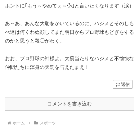
ホントに｢もう～やめてぇ～💦｣と言いたくなります（涙）
あ～あ、あんな大恥をかいているのに、ハジメとそのしも
べ達は何くわぬ顔してまた明日からプロ野球もどぎをする
のかと思うと殺◯がわく。
おお、プロ野球の神様よ。大罰当たりなハジメと不愉快な
仲間たちに渾身の天罰を与えたまえ！
返信
コメントを書き込む
ホーム
スポーツ