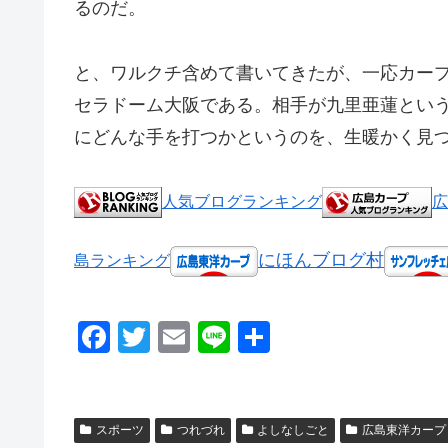
るのだ。
と、ワルクチ含めて書いてきたが、一応カー
セラドーム大阪である。相手が九里亜蓮とい
にどんな手を打つかというのを、生暖かく見
人気ブログランキング
広
にほんブログ村
島ランキング
F
T
E
Li
共
a
wi
m
n
有
c
tt
ail
e
e
er
スポーツ
つれづれ
よしなしごと
広島東洋カープ