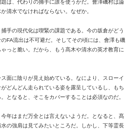
問題は、代わりの捕手に誰を使うかだ。會澤磯村は論
木か清水でなければならない。なぜか。
、捕手の現代化は喫緊の課題である。今の坂倉がどう
のFA流出は不可避だ。そしてその頃には、會澤も磯
ちゃっと脆い。だから、もう髙木や清水の英才教育に
ンス面に陰りが見え始めている。なにより、スローイ
倉がどんどん走られている姿を露呈しているし、もち
る。となると、そこをカバーすることは必須なのだ。
、今年はまだ万全とは言えないようだ。となると、髙
清水の強肩は見てみたいところだ。しかし、下等霊長