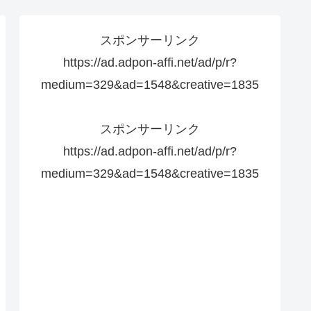
スポンサーリンク
https://ad.adpon-affi.net/ad/p/r?
medium=329&ad=1548&creative=1835
スポンサーリンク
https://ad.adpon-affi.net/ad/p/r?
medium=329&ad=1548&creative=1835