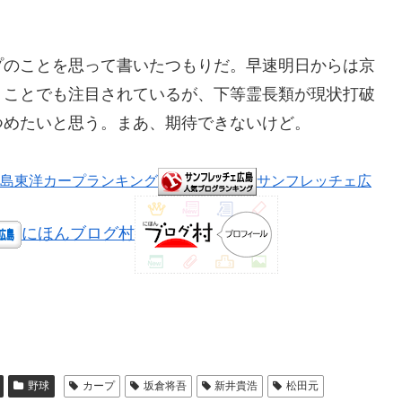
プのことを思って書いたつもりだ。早速明日からは京
うことでも注目されているが、下等霊長類が現状打破
つめたいと思う。まあ、期待できないけど。
島東洋カープランキング
サンフレッチェ広
にほんブログ村
野球
カープ
坂倉将吾
新井貴浩
松田元