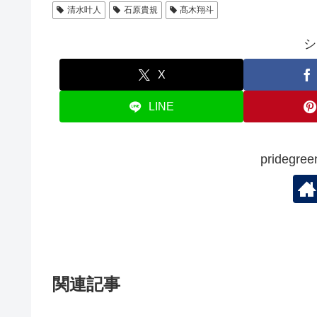
b
清水叶人
石原貴規
髙木翔斗
o
シ
o
k
X
LINE
prideg
関連記事