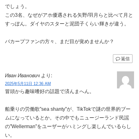
でしょう。
この3名、なぜがアホ優遇される矢野/羽月らと比べて月と
すっぽん。ダイヤのスターと泥団子くらい輝きが違う。
バカープファンの方々、まだ目が覚めませんか？
返信
Иван Иванович
より:
2025年5月11日 12:36 AM
冒頭から趣味嗜好の話題で済んまへん。
船乗りの労働歌”sea shanty”が、TikTokで謎の世界的ブー
ムになっているとか。その中でもニュージーランド民謡
の”Wellerman”をユーザーがハミングし楽しんでいるらし
い。