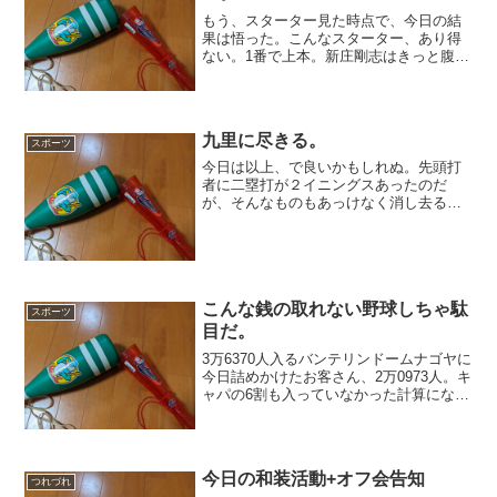
もう、スターター見た時点で、今日の結
果は悟った。こんなスターター、あり得
ない。1番で上本。新庄剛志はきっと腹の
底から笑い転げただろう。そのくらいの
愚策だし、ミスキャストにもほどがあ
る。試合終盤、ベンチからグラウンドを
眺めている床田の顔は、完...
九里に尽きる。
スポーツ
今日は以上、で良いかもしれぬ。先頭打
者に二塁打が２イニングスあったのだ
が、そんなものもあっけなく消し去るほ
ど今日のピッチング内容は万全だった。
これで負けたら、もう勝ちようはないと
言っていい。正直なところ、先週のピッ
チングが影を落とさなきゃい...
こんな銭の取れない野球しちゃ駄
スポーツ
目だ。
3万6370人入るバンテリンドームナゴヤに
今日詰めかけたお客さん、2万0973人。キ
ャパの6割も入っていなかった計算にな
る。まあそうだろう。今日のような試合
毎日毎日見せられたら、そりゃ行く気も
なくなるだろう。それほど、つまらなか
った。いや、...
今日の和装活動+オフ会告知
つれづれ