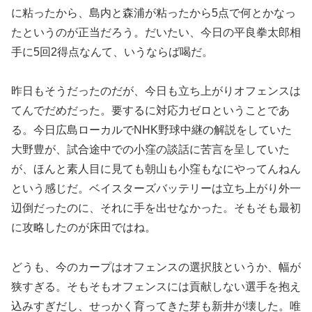
に粘ったから、島内と森浦が粘ったから5点で何とかなっ
たというのが正当だろう。だいたい、今日の平良拳太郎相
手に5回2得点なんて、いうならば喝だ。
昨日もそうだったのだが、今日も立ち上がりオフェンスは
てんでだめだった。要するに対応力ゼロということであ
る。今日広島ローカルでNHK野球中継の解説をしていた
大野豊が、試合途中での小窪の談話に苦言を呈していた
が、ほんと素人目に見ても朝山も小窪もなにやってんねん
という感じだ。ベイスターズバッテリーは立ち上がり外一
辺倒だったのに、それに手を出せなかった。そもそも最初
に攻略したのが床田ではね。
どうも、今のカープはオフェンスの選択肢というか、幅が
狭すぎる。そもそもオフェンスには貢献しない選手を抱え
込みすぎだし、せっかく育ってきた芽も新井が壊した。唯