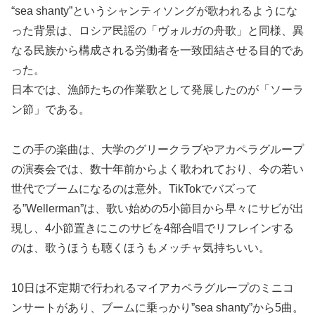
“sea shanty”というシャンティソングが歌われるようにな
った背景は、ロシア民謡の「ヴォルガの舟歌」と同様、異
なる民族から構成される労働者を一致団結させる目的であ
った。
日本では、漁師たちの作業歌として発展したのが「ソーラ
ン節」である。
この手の楽曲は、大学のグリークラブやアカペラグループ
の演奏会では、数十年前からよく歌われており、今の若い
世代でブームになるのは意外。TikTokでバズって
る”Wellerman”は、歌い始めの5小節目から早々にサビが出
現し、4小節置きにこのサビを4部合唱でリフレインする
のは、歌うほうも聴くほうもメッチャ気持ちいい。
10日は不定期で行われるマイアカペラグループのミニコ
ンサートがあり、ブームに乗っかり”sea shanty”から5曲。