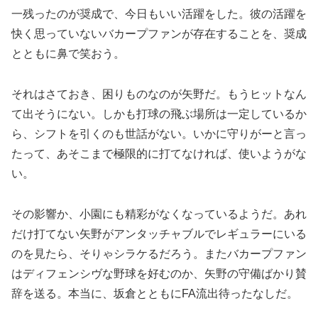
一残ったのが奨成で、今日もいい活躍をした。彼の活躍を
快く思っていないバカープファンが存在することを、奨成
とともに鼻で笑おう。
それはさておき、困りものなのが矢野だ。もうヒットなん
て出そうにない。しかも打球の飛ぶ場所は一定しているか
ら、シフトを引くのも世話がない。いかに守りがーと言っ
たって、あそこまで極限的に打てなければ、使いようがな
い。
その影響か、小園にも精彩がなくなっているようだ。あれ
だけ打てない矢野がアンタッチャブルでレギュラーにいる
のを見たら、そりゃシラケるだろう。またバカープファン
はディフェンシヴな野球を好むのか、矢野の守備ばかり賛
辞を送る。本当に、坂倉とともにFA流出待ったなしだ。