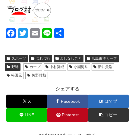
F
T
E
Li
共
a
wi
m
n
有
c
tt
ail
e
スポーツ
つれづれ
よしなしごと
広島東洋カープ
e
er
野球
カープ
中村奨成
小園海斗
新井貴浩
b
松田元
矢野雅哉
o
o
シェアする
k
X
Facebook
はてブ
LINE
Pinterest
コピー