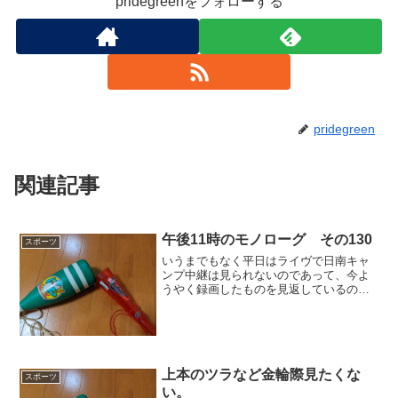
pridegreenをフォローする
pridegreen
関連記事
午後11時のモノローグ その130
スポーツ
いうまでもなく平日はライヴで日南キャ
ンプ中継は見られないのであって、今よ
うやく録画したものを見返しているのだ
が、日南も雨だったようである。紅白戦
も延期になったようで、まあやむを得ま
い。明日に期待することとしよう。ここ
までの日南キャンプを見る...
上本のツラなど金輪際見たくな
スポーツ
い。