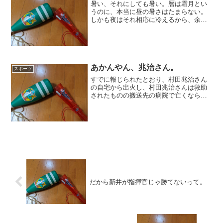
暑い、それにしても暑い。暦は霜月とい
うのに、本当に昼の暑さはたまらない。
しかも夜はそれ相応に冷えるから、余計
に辛い。今日は、故あって宮島のパワー
スポット巡りをしてきた。もちろん和装
だったのだが、これが暑くてたまらなか
った。気温が上がるのを見...
あかんやん、兆治さん。
スポーツ
すでに報じられたとおり、村田兆治さん
の自宅から出火し、村田兆治さんは救助
されたものの搬送先の病院で亡くなられ
た。非常にショックだし、残念だ。原因
については今後調査になるだろうが、今
は突っ込まないし、そんなこと詮索して
も詮無いことだ。いうまで...
だから新井が指揮官じゃ勝てないって。