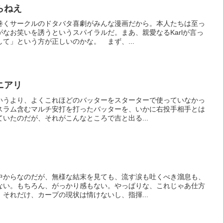
らねえ
巻くサークルのドタバタ喜劇がみんな漫画だから。本人たちは至っ
なお笑いを誘うというスパイラルだ。まあ、親愛なるKarlが言っ
て」という方が正しいのかな。 まず、...
ニアリ
いうより、よくこれほどのバッターをスターターで使っていなかっ
スラム含むマルチ安打を打ったバッターを、いかに右投手相手とは
いたのだが、それがこんなところで吉と出る...
。
中からなのだが、無様な結末を見ても、流す涙も吐くべき溜息も、
ない。もちろん、がっかり感もない。やっぱりな、これじゃあ仕方
それだけ、カープの現状は情けないし、指揮...