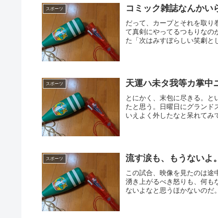
コミック雑誌なんかい
スポーツ
だって、カープとそれを取り
て真剣にやってるつもりなのが
た「次はみすぼらしい笑劇とし
天運ハ未タ我等カ掌中
スポーツ
とにかく、末包に尽きる。と
たと思う。日曜日にグランド
いえよく外したなと呆れてみて
流す涙も、もうないよ
スポーツ
この試合、映像を見たのは途
湧き上がるべき怒りも、何も
ないよなと思うほかないのだ。