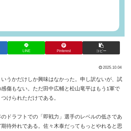
LINE
Pinterest
コピー
2025.10.04
というかだけしか興味はなかった。申し訳ないが、試
の感傷もない。ただ田中広輔と松山竜平はもう1軍で
きつけられただけである。
年のドラフトでの「即戦力」選手のレベルの低さであ
ど期待外れである。佐々木泰だってもっとやれると思