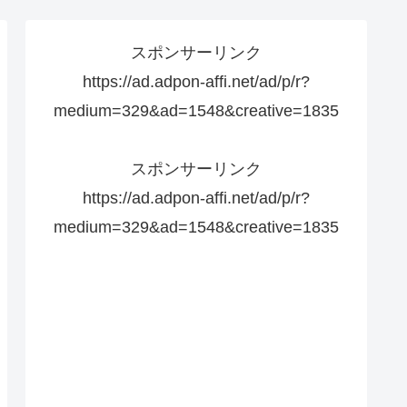
スポンサーリンク
https://ad.adpon-affi.net/ad/p/r?
medium=329&ad=1548&creative=1835
スポンサーリンク
https://ad.adpon-affi.net/ad/p/r?
medium=329&ad=1548&creative=1835