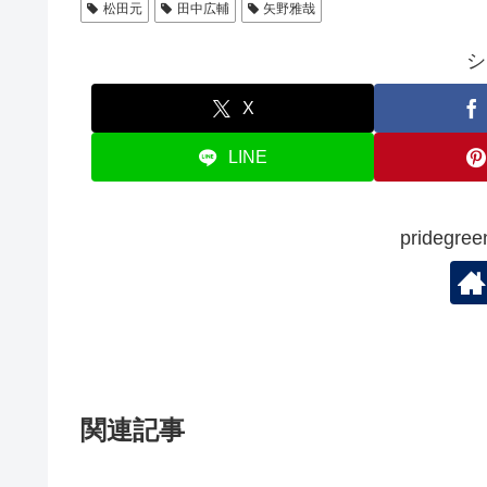
b
松田元
田中広輔
矢野雅哉
o
シ
o
k
X
LINE
prideg
関連記事