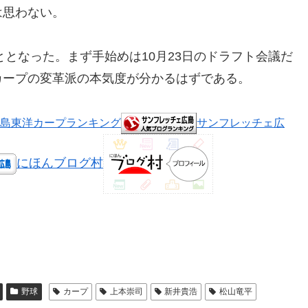
は思わない。
ととなった。まず手始めは10月23日のドラフト会議だ
カープの変革派の本気度が分かるはずである。
島東洋カープランキング
サンフレッチェ広
にほんブログ村
野球
カープ
上本崇司
新井貴浩
松山竜平