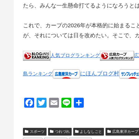
たら、みんな一生懸命打てるようになろうと
これで、カープの2026年が本格的に始まるこ
が、それについては日を改めたい。そこで、
人気ブログランキング
広
にほんブログ村
島ランキング
F
T
E
Li
共
a
wi
m
n
有
c
tt
ail
e
e
er
スポーツ
つれづれ
よしなしごと
広島東洋カープ