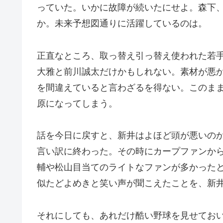
っていた。いかに故障が続いたにせよ。森下
か。未来予想図通りに活躍しているのは。
正直なところ、取っ替え引っ替え使われた若
大雅と前川誠太だけかもしれない。素材が悪
を間違えていると言わざるを得ない。このま
原になってしまう。
話を今日に戻すと、新井はよほど頭が悪いの
言い訳に終わった。その時にカープファンか
輔や松山目当てのライトなファンが多かった
似たどよめきと笑い声が聞こえたことを、新
それにしても、あれだけ酷い野球を見せてお