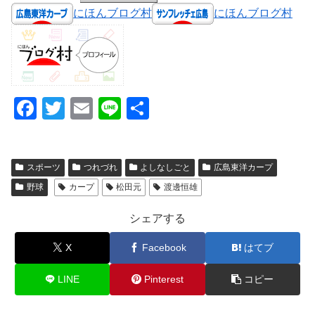
にほんブログ村
にほんブログ村
F
T
E
Li
共
a
wi
m
n
有
c
tt
ail
e
スポーツ
つれづれ
よしなしごと
広島東洋カープ
e
er
野球
カープ
松田元
渡邊恒雄
b
o
シェアする
o
X
Facebook
はてブ
k
LINE
Pinterest
コピー