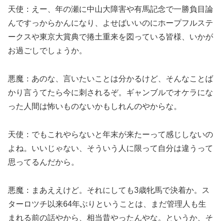
天使：えー、年の瀬に中山大障害や有馬記念で一勝負目論
んですっからかんになり、よせばいいのにホープフルステ
ークスや東京大賞典で捲土重来を図っている皆様、いかが
お過ごしでしょうか。
悪魔：あのな、言いたいことは分かるけど、そんなことば
かり言うてたら今に刺されるぞ。ギャンブルでオケラにな
った人間は怖いものないかもしれんのやからな。
天使：でもこれやらないと年末が来たーって感じしないの
よね。いいじゃない、そういう人に限って自分は違うって
思ってるんだから。
悪魔：まあええけど。それにしても3歳牝馬で決着か。ス
ターロツチ以来64年ぶりということは、まだ管理人も生
まれる前の話やから、相当昔やったんやな。というか、そ