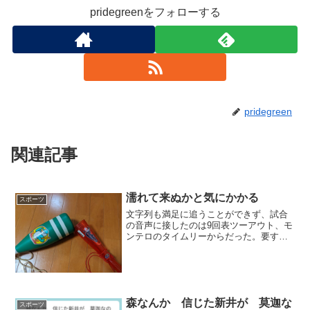
pridegreenをフォローする
pridegreen
関連記事
濡れて来ぬかと気にかかる
スポーツ
文字列も満足に追うことができず、試合
の音声に接したのは9回表ツーアウト、モ
ンテロのタイムリーからだった。要する
に、今日の試合を主観的な観点から語る
ことはできない。純客観的といえば些か
オーバーだが、文字列が語ることしかい
えないのだ。ひとつだけ...
森なんか 信じた新井が 莫迦な
スポーツ