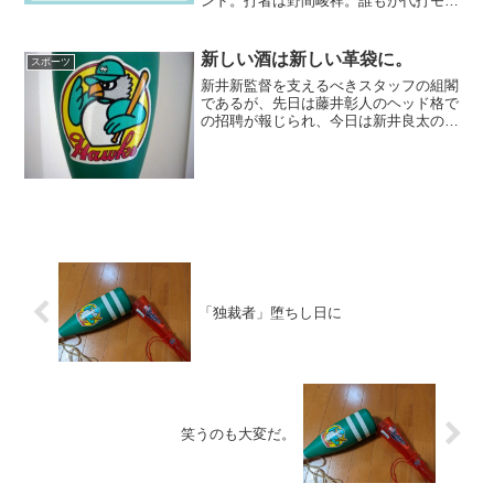
ンド。打者は野間峻祥。誰もが代打モン
テロと思った場面で、まさかの野間と心
中という世紀の愚策を打った。はっきり
言わせていただくが、野間に何ができ
新しい酒は新しい革袋に。
スポーツ
る。出来るわきゃないじ...
新井新監督を支えるべきスタッフの組閣
であるが、先日は藤井彰人のヘッド格で
の招聘が報じられ、今日は新井良太の打
撃コーチでの招聘が報じられた。例年で
あればスタッフの人事は球団当局の専権
とばかりに監督の意思とは別のところで
決められ続けてきたのであ...
「独裁者」堕ちし日に
笑うのも大変だ。