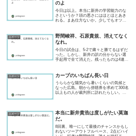
のよ
今日は以上。本当に新井の学習能力のな
さというか？頭の悪さにはほとほとあき
れる。まあ仕方ないか。少しでもオツム
がマシだったら去年優勝できてるよね。
言うまでもなく、今日最大のミステイク
は森なんか信用して8回のマウンドに上げ
野間峻祥、石原貴規、消えてなく
スポーツ
たことである。いったい...
なれ。
今日の試合は、5-2で粛々と勝てるはずだ
った。しかし、新井の訳の分からない選
手起用で全て消えた。残ったものは4連
敗、借金1。これからの転落の詩集のプロ
ローグに過ぎなかったのである。もはや
腹立たしくもならない。残るは無常感の
カープのいちばん長い日
スポーツ
みである。そりゃそ...
うららかな陽気から暑いくらいの気候と
なった広島。朝から傍聴券を求めて300名
以上もの人が裁判所に訪れたらしい。そ
のお目当ての主は、もちろん羽月隆太
郎。今日第1回公判が行われ、そのまま拘
禁刑1年、執行猶予付きの判決で終わっ
た。1回で判決まで行...
本当に新井貴浩は度しがたい莫迦
スポーツ
だ。
8回裏、唯一にして最後のチャンスかもし
れないツーアウトフルベース、2点ビハイ