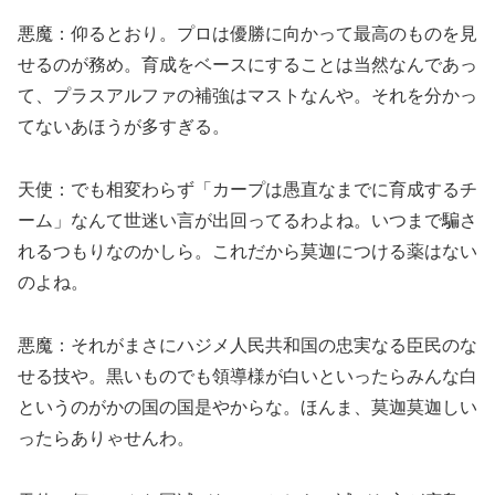
悪魔：仰るとおり。プロは優勝に向かって最高のものを見
せるのが務め。育成をベースにすることは当然なんであっ
て、プラスアルファの補強はマストなんや。それを分かっ
てないあほうが多すぎる。
天使：でも相変わらず「カープは愚直なまでに育成するチ
ーム」なんて世迷い言が出回ってるわよね。いつまで騙さ
れるつもりなのかしら。これだから莫迦につける薬はない
のよね。
悪魔：それがまさにハジメ人民共和国の忠実なる臣民のな
せる技や。黒いものでも領導様が白いといったらみんな白
というのがかの国の国是やからな。ほんま、莫迦莫迦しい
ったらありゃせんわ。