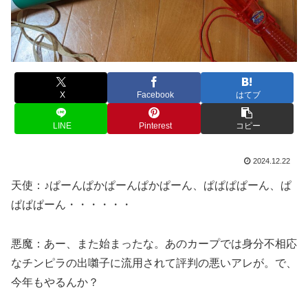
X
Facebook
はてブ
LINE
Pinterest
コピー
2024.12.22
天使：♪ぱーんぱかぱーんぱかぱーん、ぱぱぱぱーん、ぱ
ぱぱぱーん・・・・・・
悪魔：あー、また始まったな。あのカープでは身分不相応
なチンピラの出囃子に流用されて評判の悪いアレが。で、
今年もやるんか？