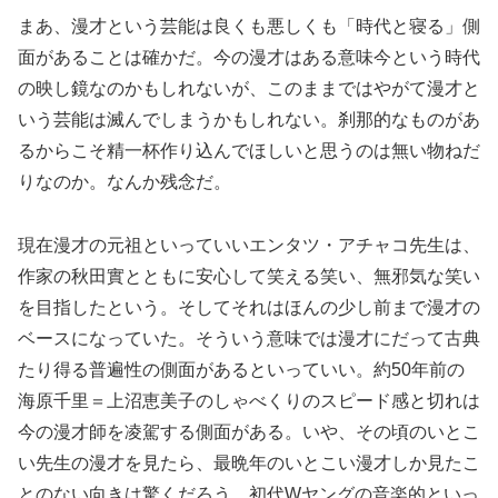
まあ、漫才という芸能は良くも悪しくも「時代と寝る」側
面があることは確かだ。今の漫才はある意味今という時代
の映し鏡なのかもしれないが、このままではやがて漫才と
いう芸能は滅んでしまうかもしれない。刹那的なものがあ
るからこそ精一杯作り込んでほしいと思うのは無い物ねだ
りなのか。なんか残念だ。
現在漫才の元祖といっていいエンタツ・アチャコ先生は、
作家の秋田實とともに安心して笑える笑い、無邪気な笑い
を目指したという。そしてそれはほんの少し前まで漫才の
ベースになっていた。そういう意味では漫才にだって古典
たり得る普遍性の側面があるといっていい。約50年前の
海原千里＝上沼恵美子のしゃべくりのスピード感と切れは
今の漫才師を凌駕する側面がある。いや、その頃のいとこ
い先生の漫才を見たら、最晩年のいとこい漫才しか見たこ
とのない向きは驚くだろう、初代Wヤングの音楽的といっ