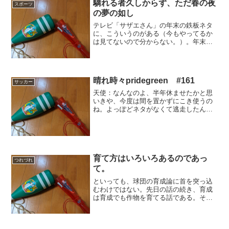
驕れる者久しからず、ただ春の夜
スポーツ
の夢の如し
テレビ「サザエさん」の年末の鉄板ネタ
に、こういうのがある（今もやってるか
は見てないので分からない。）。年末に
なってあれやこれやと集金が来てそれに
対応していたサザエさん。そこに「フジ
テレビの集金に来ました」というのに
（もちろん詐欺師）払ってし...
晴れ時々pridegreen #161
サッカー
天使：なんなのよ、半年休ませたかと思
いきや、今度は間を置かずにこき使うの
ね。よっぽどネタがなくて逃走したんじ
ゃないかしら。悪魔：まあまあ、そんな
のポストシーズンの平常運転やないか。
いつものこといつものこと。ちなみに書
き置きには、「ネタはある...
育て方はいろいろあるのであっ
つれづれ
て。
といっても、球団の育成論に首を突っ込
むわけではない。先日の話の続き、育成
は育成でも作物を育てる話である。その
方法論についてもまさに百人百様なので
あるようで、まあいろいろな方法が流行
ったり廃れたりしているようだ。一時流