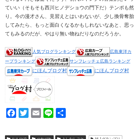
ていい（そもそも西川ヒノデショウの門下だ）テンポも然
り。今の漫才さん、見習えとはいわないが、少し換骨奪胎
してみたら、もっと面白くなるかもしれないなあと、思っ
てもみるのだが、やはり無い物ねだりなのだろうか。
人気ブログランキング
広島東洋カ
ープランキング
サンフレッチェ広島ランキング
にほんブログ村
にほんブログ村
F
T
E
Li
共
a
wi
m
n
有
c
tt
ail
e
おもひで
つれづれ
よしなしごと
M-1グランプリ