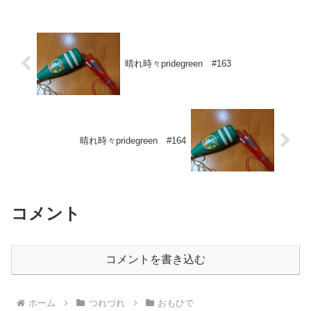
行った農法のひとつに、永...
晴れ時々pridegreen #163
晴れ時々pridegreen #164
コメント
コメントを書き込む
ホーム
つれづれ
おもひで