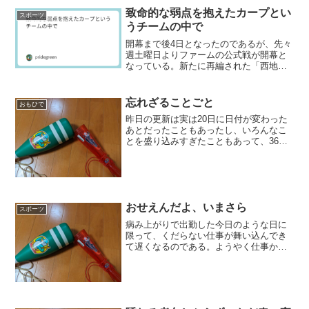
致命的な弱点を抱えたカープとい
スポーツ
うチームの中で
開幕まで後4日となったのであるが、先々
週土曜日よりファームの公式戦が開幕と
なっている。新たに再編された「西地
区」の戦いが一回りしたが、その結果は
惨憺たるものだ。スコアは2-5、0-2、0-
2、2-1（5回降雨コールド）、3-5、4-
忘れざることごと
おもひで
5（延長...
昨日の更新は実は20日に日付が変わった
あとだったこともあったし、いろんなこ
とを盛り込みすぎたこともあって、36年
前の「10.19」については書かなかった。
もちろん、さんざん書き尽くしたからと
いうこともあるのだが、敢えて引っ繰り
返してみること...
おせえんだよ、いまさら
スポーツ
病み上がりで出勤した今日のような日に
限って、くだらない仕事が舞い込んでき
て遅くなるのである。ようやく仕事から
逃げ出したのが8回裏、電車の中でようや
くJSPORTSオンデマンドを見たときに
は、ハーンがアリエルを併殺打に打ち取
っていた。本来なら...