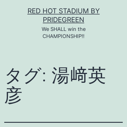
コ
RED HOT STADIUM BY
ン
PRIDEGREEN
テ
We SHALL win the
ン
CHAMPIONSHIP!!
ツ
へ
ス
タグ:
湯﨑英
キ
ッ
彦
プ