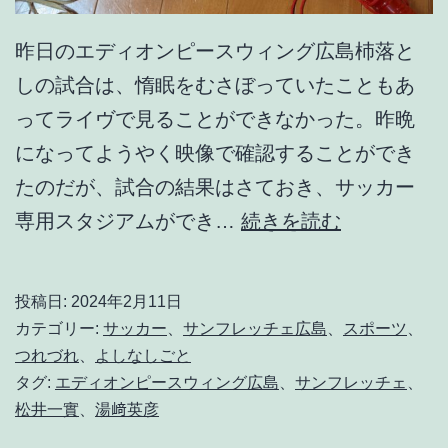
昨日のエディオンピースウィング広島杮落と
しの試合は、惰眠をむさぼっていたこともあ
ってライヴで見ることができなかった。昨晩
になってようやく映像で確認することができ
たのだが、試合の結果はさておき、サッカー
松
専用スタジアムができ…
続きを読む
井
、
投稿日:
2024年2月11日
湯
カテゴリー:
サッカー
、
サンフレッチェ広島
、
スポーツ
、
﨑
つれづれ
、
よしなしごと
タグ:
エディオンピースウィング広島
、
サンフレッチェ
、
、
松井一實
、
湯﨑英彦
中