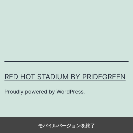
国
新
聞
、
消
え
て
な
RED HOT STADIUM BY PRIDEGREEN
く
Proudly powered by
WordPress
.
な
っ
ち
ま
モバイルバージョンを終了