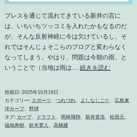
プレスを通じて流れてきている新井の言に
は、いちいちツッコミを入れたかもなるのだ
が、そんな反射神経に今は欠けているし、そ
れではそんじょそこらのブログと変わらなく
なってしまう。やはり、問題は今朝の雨、と
「
いうことで（当地は雨は…
続きを読む
育
成
投稿日:
2025年10月18日
の
カテゴリー:
スポーツ
、
つれづれ
、
よしなしごと
、
広島東
カ
洋カープ
、
野球
タグ:
カープ
、
ドラフト
、
岡林飛翔
、
新井貴浩
、
松田元
、
ー
福地寿樹
、
鈴木寛人
、
高橋建
プ