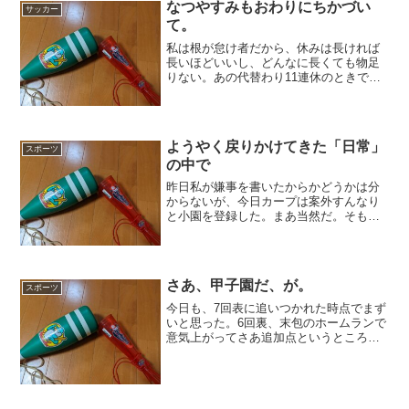
なつやすみもおわりにちかづい
サッカー
て。
私は根が怠け者だから、休みは長ければ
長いほどいいし、どんなに長くても物足
りない。あの代替わり11連休のときでさ
え物足りないったくらいである。なの
で。どんなに工夫してとっても夏休みな
んてあっという間だ。だから、無駄には
できないなと思う一方で、...
ようやく戻りかけてきた「日常」
スポーツ
の中で
昨日私が嫌事を書いたからかどうかは分
からないが、今日カープは案外すんなり
と小園を登録した。まあ当然だ。そもそ
も小園は二軍にいてはいけない選手であ
るところ当局とバカープファンのいじめ
で二軍に追いやられていたようなもの
だ。ここで妙な真似をしたら...
さあ、甲子園だ、が。
スポーツ
今日も、7回表に追いつかれた時点でまず
いと思った。6回裏、末包のホームランで
意気上がってさあ追加点というところで
謎の代打策が不発に終わった直後だった
だけに、いささか流れが悪いと思ったか
らである。しかし、結果としては今日も
ベイスターズ打線に救...