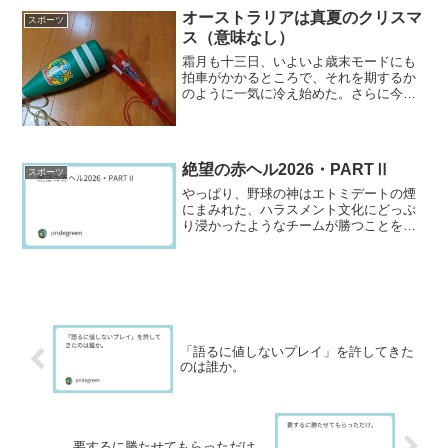
オーストラリアは真夏のクリスマ
スポーツ
ス（意味なし）
霜月も十三日、いよいよ歳末モードにも
拍車がかかるところで、それを期するか
のように一気に冷え始めた。さらに今日
は歳末恒例NHK紅白歌合戦の出場者が発
表になった。感想はないというか、半分
くらい存在すら知らないのになってしま
っているから、まあどの...
絶望の赤ヘル2026・PARTⅡ
スポーツ
やっぱり、野球の神はエトミデートの煙
にまみれた、ハラスメント文化にどっぷ
り浸かったようなチームが勝つことをお
許しにならないんだろう。まさにそれは
野球というスポーツに対する重大な冒瀆
であるから。だったら柴田獅子に捻られ
て負けてしまえと思うのだ...
「語るに値しないプレイ」を許してきた
のは誰か。
要するに勝たせてもらっただけ。