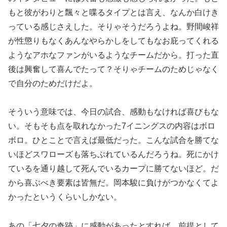
もと彼がわりと飄々と喋るタイプとは言え、なんか白けき
っている感じさえした。そりゃそうだろうよね。野間峻祥
が性懲りもなくあんなやらかしをしてもなお庇ってくれる
ようなアホなファンがいるようなチームだから。打った直
後は興奮して喜んでたって？そりゃチームのためじゃなく
で自分のためだけだよ。
そういう意味では、今日の試合、感動もなければ喜びもな
い。そもそも点を取れなかった7イニングスの内容はボロ
ボロ。ひとことで言えば最低だった。こんな試合を勝てな
いほどスワローズも落ちぶれているんだろうね。死にかけ
ているを通り越して死んでいるカープに勝てないほど。だ
から喜ぶべき要素は皆無だ。岡本駿に負けがつかなくてよ
かったというくらいしかない。
あの「七夕の奇跡」に感動があったとすれば、前提として