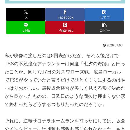
X
Facebook
はてブ
LINE
Pinterest
コピー
2026.07.08
私が映像に接したのは8回表からだが、それ以後だけで
TSSの不勉強なアナウンサーは何度「七夕の奇跡」と曰っ
たことか。同じ7月7日の対スワローズ戦。広島ローカル
でTSSがやっていたと言うだけでひとくくりにするのはや
っぱりおかしい。最後坂倉将吾が美しく見える形で決めた
から良かったものの、日曜日のような間抜け極まりない形
で終わったらどうするつもりだったのだろうか。
それに、逆転サヨナラホームランを打ったにしては、坂倉
のインタビューには興奮も感激も感じられなかった。もと