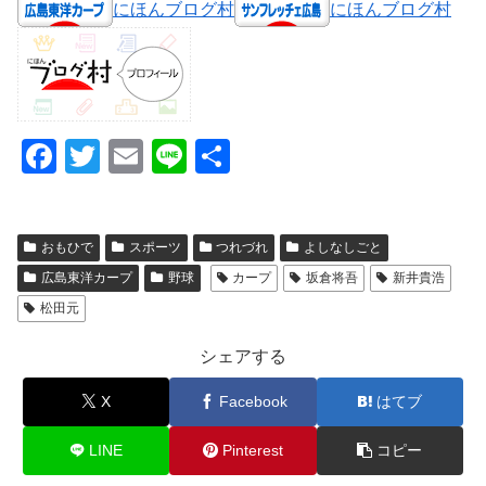
にほんブログ村
にほんブログ村
F
T
E
Li
共
a
wi
m
n
有
c
tt
ail
e
おもひで
スポーツ
つれづれ
よしなしごと
e
er
広島東洋カープ
野球
カープ
坂倉将吾
新井貴浩
b
松田元
o
o
シェアする
k
X
Facebook
はてブ
LINE
Pinterest
コピー