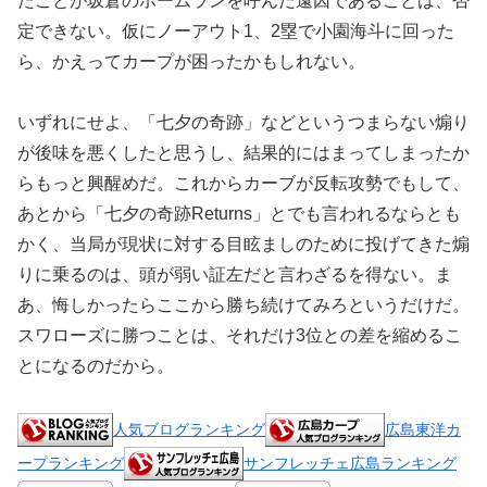
たことが坂倉のホームランを呼んだ遠因であることは、否
定できない。仮にノーアウト1、2塁で小園海斗に回った
ら、かえってカープが困ったかもしれない。
いずれにせよ、「七夕の奇跡」などというつまらない煽り
が後味を悪くしたと思うし、結果的にはまってしまったか
らもっと興醒めだ。これからカーブが反転攻勢でもして、
あとから「七夕の奇跡Returns」とでも言われるならとも
かく、当局が現状に対する目眩ましのために投げてきた煽
りに乗るのは、頭が弱い証左だと言わざるを得ない。ま
あ、悔しかったらここから勝ち続けてみろというだけだ。
スワローズに勝つことは、それだけ3位との差を縮めるこ
とになるのだから。
人気ブログランキング
広島東洋カ
ープランキング
サンフレッチェ広島ランキング