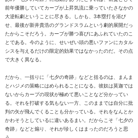
前年優勝していてカープが上昇気流に乗っていたさなかの
大逆転劇ということに尽きる。しかも、3本塁打を浴び
せ、最後が新井貴浩のグランドスラムという劇的展開だっ
たからこそだろう。カープが勝つ喜びにあふれていたのこ
とである。今のように、せいぜい頭の悪いファンにカタル
シスを与えるだけの限定的効果ではなかったのだ。その点
で大きく異なる。
だから、一括りに「七夕の奇跡」などと括るのは、まんま
とハジメの策略にはめられることになる。彼奴は莫迦では
ないからカープの現状が極めて悪いことなど分かってい
る。それを打破する気もない一方、このままでは自分に批
判の矢が飛んでくることも分かっている。それをなんとか
かわそうとしているに違いあるまい。だからこそ「七夕の
奇跡」などと煽り、それが珍しくはまったのだろうと思
う。