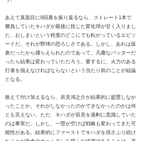
あえて真面目に9回裏を振り返るなら、ストレート1本で
勝負していたキハダが最後に投じた変化球が甘く入りまし
た、おしまいという程度のどこにでも転がっているエピソ
ードだ。それが野球の恐ろしさである。しかし、あれは坂
倉だったから捕らえられたのであって、凡庸なバッターだ
ったら結果は変わっていただろう。要するに、火力のある
打者を揃えなければならないという当たり前のことが結論
となる。
敢えて付け加えるなら、辰見鴻之介が結果的に盗塁しなか
ったことか。それがしなかったのかできなかったのかは何
とも言えない。ただ、キハダが辰見を過剰に意識していた
のは事実だ。しかし、一塁が空けば戦略も変わってきた可
能性がある。結果的にファーストでキハダを揺さぶり続け