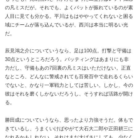
の凡ミスだが。それでも、よくバットが振れているのが素
人目に見ても分かる。平川はもはややってくれないと困る
域にチームが落ち込んでいるが、西川は本当に明るい光
だ。
辰見鴻之介についていうなら、足は100点。打撃と守備は
30点というところだろう。バッティングはあまりにも非
力だし、守備もあの7回裏の凡ミスはいただけない。正直
なところ、どんなに警戒されても百発百中で走れるくらい
でないと、かなり一軍戦力としては苦しい。しかし、今の
彼はそれを磨くしかないだろうし、そうすれば活路が開け
る。
勝田成についていうなら、思ったより力強そうだ。体もで
きているし、うまくいけばやがて大石大二郎や正田耕三に
なれるかもしれない。それはまだ大げさにしても、少なく