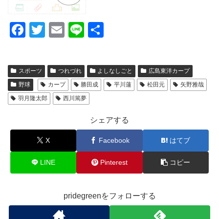
F
T
E
Li
共
a
wi
m
n
有
c
tt
ail
e
スポーツ
つれづれ
よしなしごと
広島東洋カープ
e
er
野球
カープ
勝田成
平川蓮
松田元
矢野雅哉
b
羽月隆太郎
西川篤夢
o
o
シェアする
k
X
Facebook
はてブ
LINE
Pinterest
コピー
pridegreenをフォローする