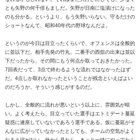
とも矢野の何千倍もましだ。矢野が日南に塩漬けになった
のも分かる。というより、もう矢野いらない。守るだけの
ショートなんて、昭和40年代の野球なんだよ。
というのが今日は目立ったくらいで、オフェンスは全般的
に並以下だ。相手先発の竹丸、二番手の西舘の出来は並以
下だったから、その間にもう何点か取っておきたかった。
7回表だって、3点で終わるような流れではなかったはず
だ。4点しか取れなかったということが残念といえばよい
のだろうか。そういう感じがするのだ。
しかし、全般的に流れが悪いという以上に、雰囲気が暗
い。よく考えたら、目立っていた選手はエトミデート蔓延
疑惑に連座していないであろう選手である。仮に蔓延がそ
んなに広がっていなかったとしても、チームの空気がよく
なろう訳がない。外から見たら、きっと一緒にやってたん