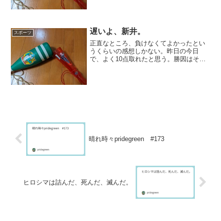
い冗談だろう。小雨の中試合を決行し
て、こんな幼稚園のお遊戯みた...
遅いよ、新井。
スポーツ
正直なところ、負けなくてよかったとい
うくらいの感想しかない。昨日の今日
で、よく10点取れたと思う。勝因はそれ
以上でも以下でもない。7失点は反省すべ
きだが、5回裏以外は単発でしか点を取ら
れなかったのもよかったと言えばよかっ
た。しかし今日のスタ...
晴れ時々pridegreen #173
ヒロシマは詰んだ、死んだ、滅んだ。