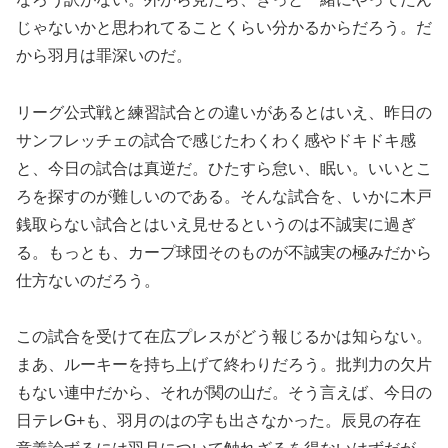
じゃないかと思われてることくらい分かるからだろう。だ
から羽月は罪深いのだ。
リーグ公式戦と練習試合との違いがあるとはいえ、昨日の
サンフレッチェの試合で感じたわくわく感やドキドキ感
と、今日の試合は真逆だ。ひたすら怠い、眠い。いいとこ
ろを探すのが難しいのである。そんな試合を、いかに木戸
銭取らない試合とはいえ見せるというのは不誠実に過ぎ
る。もっとも、カープ球団そのものが不誠実の極みだから
仕方ないのだろう。
この試合を受けて在広プレスがどう報じるかは知らない。
まあ、ルーキーを持ち上げて終わりだろう。批判力の欠片
もない連中だから、それが関の山だ。そう言えば、今日の
日テレG+も、羽月のはの字も出さなかった。辰見の存在