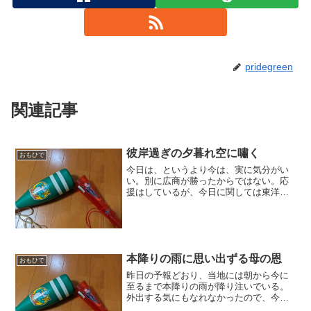
pridegreen
関連記事
彼岸過ぎの夕暮れ空に嘯く
おもひで
今日は、というより今は、実に気分がい
い。別に広商が勝ったからではない。応
援はしているが、今日に関しては東洋を
応援していた。それはまあ私の出自に照
らしていただけばやむなしということ
で。いちおう赤穂市育ち、学校は姫路
だ。カープの試合がなかったか...
本降りの雨に思い出ずる母の恩
おもひで
昨日の予報どおり、当地には朝から今に
至るまで本降りの雨が降り注いでいる。
外出する気にもなれなかったので、今日
はカープの代わりに大相撲中継でと思っ