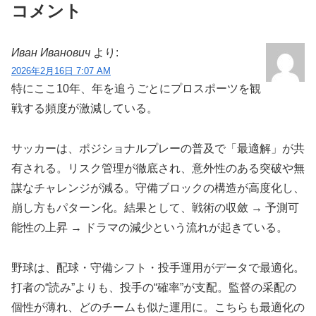
コメント
Иван Иванович
より:
2026年2月16日 7:07 AM
特にここ10年、年を追うごとにプロスポーツを観
戦する頻度が激減している。
サッカーは、ポジショナルプレーの普及で「最適解」が共
有される。リスク管理が徹底され、意外性のある突破や無
謀なチャレンジが減る。守備ブロックの構造が高度化し、
崩し方もパターン化。結果として、戦術の収斂 → 予測可
能性の上昇 → ドラマの減少という流れが起きている。
野球は、配球・守備シフト・投手運用がデータで最適化。
打者の“読み”よりも、投手の“確率”が支配。監督の采配の
個性が薄れ、どのチームも似た運用に。こちらも最適化の