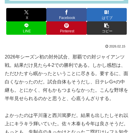
X
Facebook
はてブ
LINE
Pinterest
コピー
2026.02.15
2026年シーズン初の対外試合、那覇での対ジャイアンツ
戦。結果だけ見たら4-2での勝利である。しかし感想は、
ただひたすら眠かったということに尽きる。要するに、面
白くなかったのだ。試合自体もそうだし、日テレG+の中
継も。とにかく、何もかもつまらなかった。こんな野球を
半年見せられるのかと思うと、心底うんざりする。
よかったのは平川蓮と西川篤夢だ。結果も出したしそれ以
上にキラキラ輝いていた。佐々木泰も今年は良さそうだ。
もっとも、先制点のきっかけとなった二塁打はレフト知念