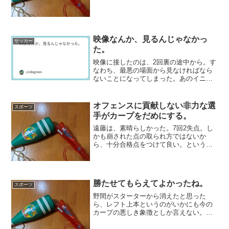
ていたのだが、結局かなりの時間睡魔の
せいで眠りこけてしまった。そんな今日
は母の日。母に感謝を伝え...
映像なんか、見るんじゃなかっ
サッカー
た。
映像に接したのは、2回裏の途中から。す
なわち、最悪の場面から見なければなら
ないことになってしまった。あのイニン
グに関して言えば、いったい森下暢仁ど
うしたんだと言わざるを得ないが、これ
もまた野球だ。しかし、カープがひっく
オフェンスに貢献しない非力な選
スポーツ
り返せなかった以上、4...
手がカープをだめにする。
遠藤は、素晴らしかった。7回2失点。し
かも崩された点の取られ方ではないか
ら、十分合格点をつけて良い。というよ
り、最初の犠牲フライはホーム送球アウ
トだろ、普通に。その点は措くとして
も、さっさとリクエストをしなかった新
井のミスでもある。まあ、今...
勝たせてもらえてよかったね。
スポーツ
野間がスターターから消えたと思った
ら、レフト上本というのがいかにも今の
カープの悪しき象徴としか言えない。そ
して菊池はともかく小園すら引っ込めて
セカンド羽月、ショート矢野。なんの悪