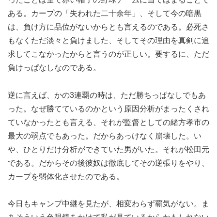
ある。カープの「失われた二十余年」、そして今の暗黒
は、負け方に品位がないからとも言えるのである。必死さ
もなくただ淡々と負けました、そしてその理由を真剣に追
求してこなかったからと言うのが正しい。要するに、ただ
負けっぱなしなのである。
逆に言えば、かの3連覇の時は、ただ勝ちっぱなしでもあ
った。なぜ勝てているのかという原因分析がまったくされ
ていなかったとも言える、それが監督としての緒方孝市の
最大の弱点でもあった。だからあっけなく崩壊した。い
や、ひとりだけ分析ができていた男がいた。それが松田元
である。だからその後彼奴は徹底してその逆張りをやり、
カープを弱体化させたのである。
今日もキャンプ中継を見たが、相変わらず覇気がない。ま