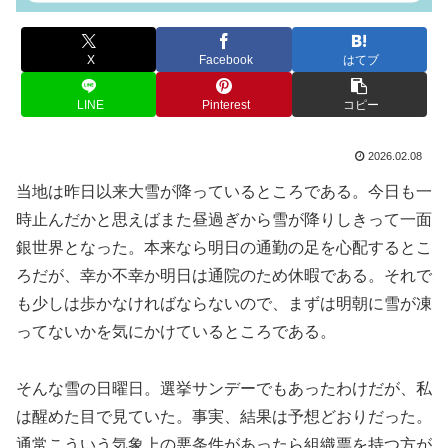
X
Facebook
はてブ
LINE
Pinterest
コピー
2026.02.08
当地は昨日以来大雪が降っているところである。今日も一
時止んだかと思えばまた昼過ぎから雪が降りしきって一面
銀世界となった。本来なら明日の通勤の足を心配するとこ
ろだが、幸か不幸か明日は通院のため休暇である。それで
も少しは歩かなければならないので、まずは明朝に雪が凍
ってないかを気にかけているところである。
そんな雪の日曜日。選挙サンデーでもあったわけだが、私
は醒めた目で見ていた。事実、結果は予想どおりだった。
通常こういう気象上の悪条件があったら組織票を持つ方が