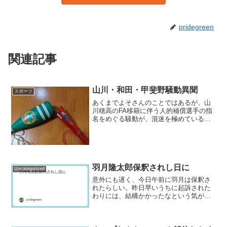
pridegreen
関連記事
山川・和田・甲斐野騒動異聞
スポーツ
あくまでよそさんのことではあるが、山
川穂高のFA移籍に伴う人的補償選手の指
名をめぐる騒動が、混迷を極めている。
いや、甲斐野央が指名されたということ
で解決しているが、なんでこんなことが
起こったのかという憶測は、諸説飛び回
っているところだ。客観...
羽月隆太郎保釈されし日に
Uncategorized
意外にも遅く、今日午前に羽月は保釈さ
れたらしい。昨日早いうちに起訴された
わりには、結構かかったなという気がす
る。そりゃ起訴されました、さあ保釈で
すとはならないと思うが、一応保釈は刑
事被告人の権利なのである。起訴される