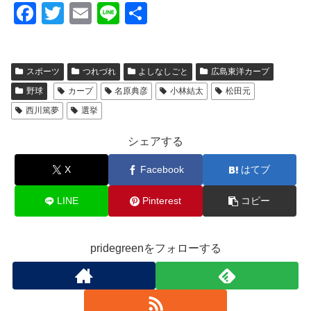
F
T
E
Li
共
a
wi
m
n
有
c
tt
ail
e
スポーツ
つれづれ
よしなしごと
広島東洋カープ
e
er
野球
カープ
名原典彦
小林結太
松田元
b
西川篤夢
選挙
o
o
シェアする
k
X
Facebook
はてブ
LINE
Pinterest
コピー
pridegreenをフォローする