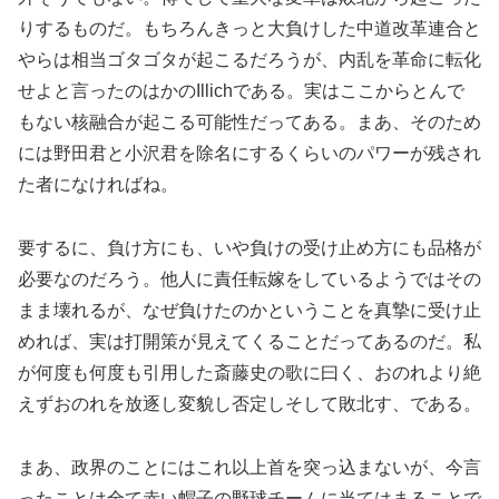
りするものだ。もちろんきっと大負けした中道改革連合と
やらは相当ゴタゴタが起こるだろうが、内乱を革命に転化
せよと言ったのはかのIllichである。実はここからとんで
もない核融合が起こる可能性だってある。まあ、そのため
には野田君と小沢君を除名にするくらいのパワーが残され
た者になければね。
要するに、負け方にも、いや負けの受け止め方にも品格が
必要なのだろう。他人に責任転嫁をしているようではその
まま壊れるが、なぜ負けたのかということを真摯に受け止
めれば、実は打開策が見えてくることだってあるのだ。私
が何度も何度も引用した斎藤史の歌に曰く、おのれより絶
えずおのれを放逐し変貌し否定しそして敗北す、である。
まあ、政界のことにはこれ以上首を突っ込まないが、今言
ったことは全て赤い帽子の野球チームに当てはまることで