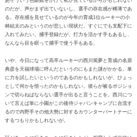
あそういう色眼鏡をかけて私が見ているからかもしれない
のだが、声がまず出ていないし、選手の存在感が稀薄であ
る。存在感を見せているのが今年の育成1位ルーキーの小
林結太のみというのが悲しい現状だ。すぐにでも支配下に
入れてみたい。捕手登録だが、打力を活かす手もあるし、
なんなら目を瞑って捕手で使う手もある。
いや、今日になって高卒ルーキーの西川篤夢と育成の名原
典彦を天福球場に呼んだというのにもまた謎がかかる。単
に力を試したいというのであるのかもしれないが、ひょっ
として何かを悟ったのかもしれない。彼らが被るポジショ
ンで切らねばならない選手が出ると言うことを。西川につ
いて言えば単に小園がこの後侍ジャパンキャンプに合流す
るので内野手その他大勢に対するカウンターパートナーに
するつもりかもしれないが。