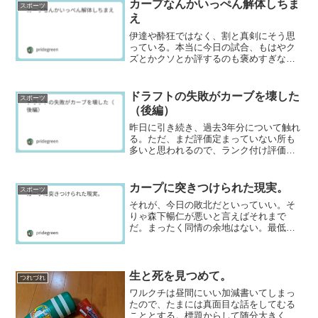
のを弁護人は待ち構えてい...
カープなんかいっぺん解体しちま
スポーツ
え
伊達や酔狂ではなく、割と真剣にそう思
っている。本当に今日の試合、もはやク
ズとかクソとか評するのも褒めすぎなく
らいで。ほんとうに何とも言いようがな
い。こんな野球やって金を取るのは、は
っきり言って犯罪的ですらある。要する
ドラフトの失敗がカーブを壊した
スポーツ
に。もはや存在意義はない...
（後編）
昨日に引き続き、過去3年分について触れ
る。ただ、まだ評価定まっていない所も
多いと思われるので、ランク付け評価は
しないでおきたい。まだ伸びしろ期待が
ある面もあるだろうから。2022年。申し
訳ないが空前の大失敗ドラフトと言わせ
カープに突きつけられた現実。
スポーツ
ていただく。爪痕を...
それが、今日の敗北だといっていい。そ
りゃ森下暢仁が悪いと言えばそれまで
だ。まったく同情の余地はない。最低の
内容だ。いや、最低という言葉さえ褒め
言葉かもしれない。サノーの走塁死と田
中幹也の打撃が終わっていたからまだ4点
で済んだのである。そうで...
生と死を見つめて。
つれづれ
ワルクチは昼間にいい加減書いてしまっ
たので、たまには真面目な話をしてむる
こととする。標題からして随分大きく出