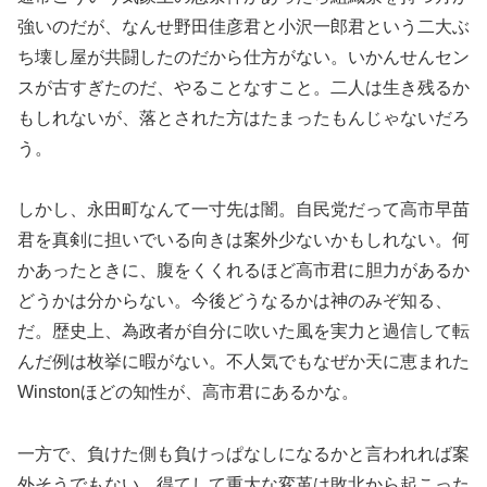
強いのだが、なんせ野田佳彦君と小沢一郎君という二大ぶ
ち壊し屋が共闘したのだから仕方がない。いかんせんセン
スが古すぎたのだ、やることなすこと。二人は生き残るか
もしれないが、落とされた方はたまったもんじゃないだろ
う。
しかし、永田町なんて一寸先は闇。自民党だって高市早苗
君を真剣に担いでいる向きは案外少ないかもしれない。何
かあったときに、腹をくくれるほど高市君に胆力があるか
どうかは分からない。今後どうなるかは神のみぞ知る、
だ。歴史上、為政者が自分に吹いた風を実力と過信して転
んだ例は枚挙に暇がない。不人気でもなぜか天に恵まれた
Winstonほどの知性が、高市君にあるかな。
一方で、負けた側も負けっぱなしになるかと言われれば案
外そうでもない。得てして重大な変革は敗北から起こった