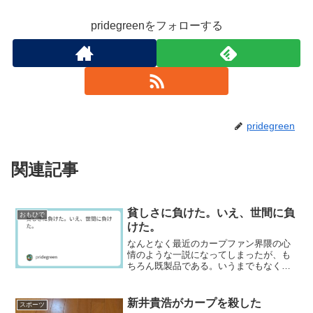
pridegreenをフォローする
pridegreen
関連記事
貧しさに負けた。いえ、世間に負
おもひで
けた。
なんとなく最近のカープファン界隈の心
情のような一説になってしまったが、も
ちろん既製品である。いうまでもなくさ
くらと一部の名曲「昭和枯れすすき」の
出だしである。1974年7月発売、翌年には
オリコンヒットチャートの1位になったと
新井貴浩がカープを殺した
スポーツ
いう。さぞかしオ...