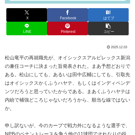
X
Facebook
はてブ
LINE
Pinterest
コピー
2025.12.03
松山竜平の再就職先が、オイシックスアルビレックス新潟
の兼任コーチに決まった旨発表された。まあ予想どおりで
ある。松山にしても、あるいは田中広輔にしても、引取先
はオイシックスかくふうハヤテ、もしくはインディペンデ
ンツだろうと思っていたからである。まあくふうハヤテは
内紛で補強どころじゃないだろうから、順当な線ではない
か。
申し訳ないが、今のカープで戦力外になるような選手で、
NPBのペナントレースを争う他の11球団でそれなりの役