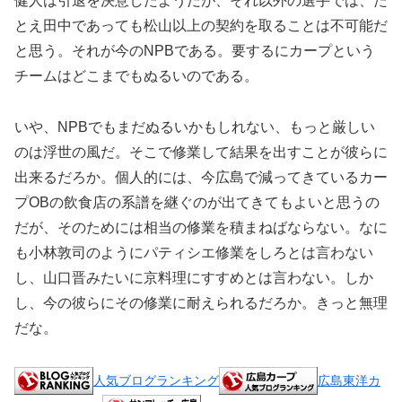
健人は引退を決意したようだが、それ以外の選手では、た
とえ田中であっても松山以上の契約を取ることは不可能だ
と思う。それが今のNPBである。要するにカープという
チームはどこまでもぬるいのである。
いや、NPBでもまだぬるいかもしれない、もっと厳しい
のは浮世の風だ。そこで修業して結果を出すことが彼らに
出来るだろか。個人的には、今広島で減ってきているカー
プOBの飲食店の系譜を継ぐのが出てきてもよいと思うの
だが、そのためには相当の修業を積まねばならない。なに
も小林敦司のようにパティシエ修業をしろとは言わない
し、山口晋みたいに京料理にすすめとは言わない。しか
し、今の彼らにその修業に耐えられるだろか。きっと無理
だな。
人気ブログランキング
広島東洋カ