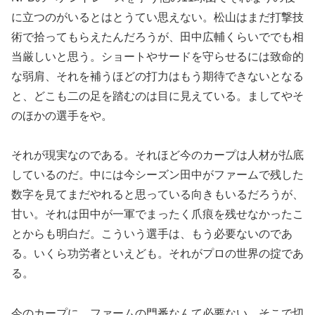
に立つのがいるとはとうてい思えない。松山はまだ打撃技
術で拾ってもらえたんだろうが、田中広輔くらいででも相
当厳しいと思う。ショートやサードを守らせるには致命的
な弱肩、それを補うほどの打力はもう期待できないとなる
と、どこも二の足を踏むのは目に見えている。ましてやそ
のほかの選手をや。
それが現実なのである。それほど今のカープは人材が払底
しているのだ。中には今シーズン田中がファームで残した
数字を見てまだやれると思っている向きもいるだろうが、
甘い。それは田中が一軍でまったく爪痕を残せなかったこ
とからも明白だ。こういう選手は、もう必要ないのであ
る。いくら功労者といえども。それがプロの世界の掟であ
る。
今のカープに、ファームの門番なんて必要ない。そこで切