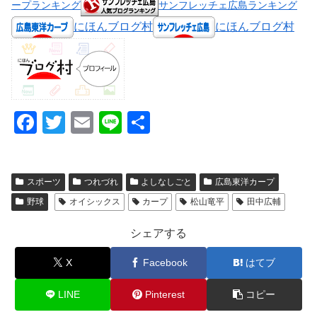
ープランキング
サンフレッチェ広島ランキング
にほんブログ村
にほんブログ村
F
T
E
Li
共
a
wi
m
n
有
c
tt
ail
e
スポーツ
つれづれ
よしなしごと
広島東洋カープ
e
er
野球
オイシックス
カープ
松山竜平
田中広輔
b
o
シェアする
o
X
Facebook
はてブ
k
LINE
Pinterest
コピー