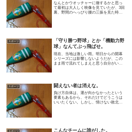
なんとかウオッチャーに徹するかと思っ
て最初は大人しく映像を見ていたが、3回
裏、野間のへっぴり腰の三振を見た時点
で、さすがの私も心折れた。いや、スタ
ーターを見た時点でがっかりしたのだ
が、現実はそれを上回っていた。本当に
酷い試合である。これで木...
「守り勝つ野球」とか「機動力野
スポーツ
球」なんてぶっ飛ばせ。
現在、当地は激しい雨。明日からの開幕
シリーズには影響しないようだが、この
まま雨で流れてしまえと思う自分がい
る。それほど、景気が上がらない。開幕
前夜というわくわく感など、とうに消え
てしまった。いや、カープ自身によって
消されてしまった。本当に、...
闘えない者は消えな。
スポーツ
負け方自体は、運が向かなかったという
要素もあるから、それだけでどうこうは
いいたくない。しかし、情けない敗北
だ。何が悪いかと言って、明らかに闘え
ていない選手がいて、そのパフォーマン
スの低さで負けたことかな。まず反省す
べきは韮澤だ。せっかくファ...
こんなチームに誰がした。
スポーツ