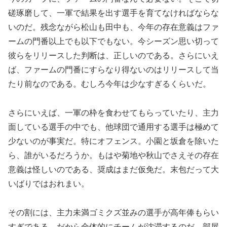
磋琢磨して、一軍で結果を出す選手を育てなければならな
いのだ。残念ながら松山も田中も、今年の存在意義はファ
ームの門番以上でも以下でもない。今シーズン思い切って
彼らをリリースした判断は、正しいのである。さらにいえ
ば、ファームの門番にすらなり得ないのはリリースして当
たり前なのである。むしろ今年は少なすぎるくらいだ。
さらにいえば、一軍の枠を食わせてもらっていたり、主力
面している選手の中でも、他球団で通用する選手は極めて
少ないのが事実だ。特にオフェンス。小園と坂倉を除いた
ら、誰がいるだろうか。もはや菊地や秋山でさえその存在
意義は怪しいのである、奨成はまだ仮免だ。末包だって大
いばりではおれまい。
その割には、主力未満ゴミクズ並みの選手が高年俸もらい
すぎである。だから全体的にチームが沈滞するのだ、部屋