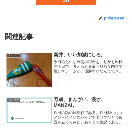
pridegreen
関連記事
新井、いい加減にしろ。
スポーツ
今日みたいな展開の試合を、しかも昨日
の今日で、考えられる最も無様な内容で
落とすチームが、優勝争いなんてできよ
う訳がない。このままじゃＢクラス確定
だ。話にならない。しかし、やっぱり新
井はマダガスカルのキツネザルに如かず
というところがよくわかっ...
万歳、まんざい、漫才、
おもひで
MANZAI。
昨日の話の延長戦である。昨日戴いたコ
メントにインスパイアを受けてひとつ仮
説を立ててみた。あくまで仮説であるの
で、正しいという自信はない。というよ
り、正着手があるかどうかすら分からな