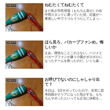
い道を歩んでいるようなものだ。まあ、
ねむたくてねむたくて
スポーツ
雑談の延長ということでお...
まだ私が市民球場（もちろん昔の）の右
中間スタンドに通っていた頃、応援が一
番激しい中でうつらうつらしてしまった
ことがある。もちろん徹夜明けとか寝不
足とかだったわけではなく、本当に眠か
ったのである。あんな中でよくと言われ
るかもしれないが、眠気と...
ほら見ろ、バカープファンめ。悔
スポーツ
しいか
まあ、痛快なことこの上ない。ハジメと
バカープファンが嫌う小園がボロボロに
なったチームを救ったのだ。いくら森下
が良かったといえども、点取れなきゃ勝
てないのである。はっきりいって得点の
匂いがこれっぽっちもしなかった試合
で、ひと振りで試合の流れを...
お呼びでないのにしゃしゃり出
スポーツ
て？
今日は、1日サボっていたので、非常に思
考回路がクリアになった気がする。もち
ろんサボったといっても正当に休暇を行
使しただけだが、それにしても昨年11月
から今年3月までそれができなかったので