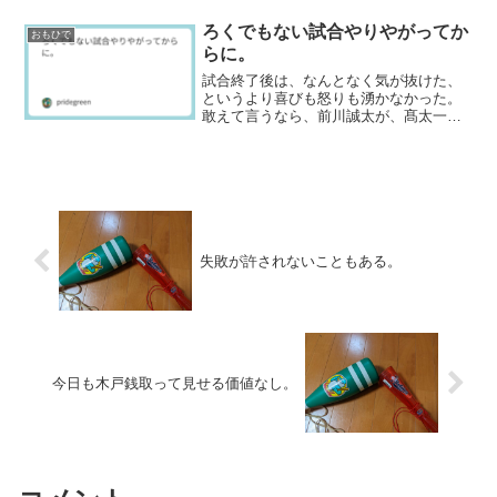
ある。やはり、月に1度はリフレッシュ休
暇を取らないと、...
ろくでもない試合やりやがってか
おもひで
らに。
試合終了後は、なんとなく気が抜けた、
というより喜びも怒りも湧かなかった。
敢えて言うなら、前川誠太が、髙太一が
報われて良かったというのみである。た
だ、試合の中身は最低であることは変わ
りがない、勝ったと胸張っていえる代物
ではないし、むしろ勝たせ...
失敗が許されないこともある。
今日も木戸銭取って見せる価値なし。