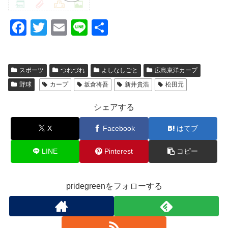
F
T
E
Li
共
a
wi
m
n
有
c
tt
ail
e
スポーツ
つれづれ
よしなしごと
広島東洋カープ
e
er
野球
カープ
坂倉将吾
新井貴浩
松田元
b
o
シェアする
o
X
Facebook
はてブ
k
LINE
Pinterest
コピー
pridegreenをフォローする