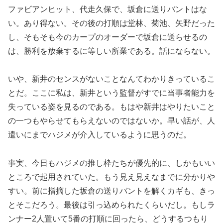
ファビアンヒット、代走久保で、坂倉に送りバントはな
い。あり得ない。その後の打順は堂林、菊池、矢野だった
し、そもそも今のカープのオーダーで坂倉に送らせるの
は、勝利を放棄するに等しい所業である。話にならない。
いや、新井のセンスがないことなんてわかりきっているこ
とだ。ここに私は、新井という監督がすでに当事者能力を
失っている姿を見るのである。もはや新井はやりたいこと
の一つもやらせてもらえないのではないか。早い話が、人
遣いにまでハジメが介入しているように思うのだ。
事実、今日もハジメの推し枠たちが優先的に、しかもいい
ところで起用されていた。もう見え見えなまでに分かりや
すい。前に指摘した坂倉の送りバントを解くカギも、きっ
とそこだろう。最後は引っ込められたくらいだし。もしラ
ンナー2人置いて5番の打順に回ったら、どうするつもり