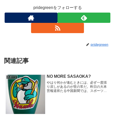
pridegreenをフォローする
pridegreen
関連記事
NO MORE SASAOKA?
スポーツ
やはり何かが進むときには、必ず一度揺
り戻しがあるのが世の常だ。昨日の大本
営報道班たる中国新聞では、スポーツ面
で佐々岡体制の反省記事が載っていたと
ころであるが、一転今日は佐々岡お疲れ
様モードで一気に読む気をなくした。い
や、WEBニュース等の各...