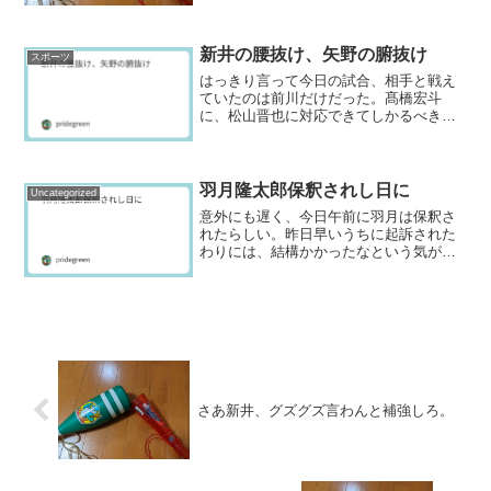
に。矢野と菊池はどちらか1人でいいし、
會澤の存在意義もかなり疑...
新井の腰抜け、矢野の腑抜け
スポーツ
はっきり言って今日の試合、相手と戦え
ていたのは前川だけだった。髙橋宏斗
に、松山晋也に対応できてしかるべきバ
ッティングをしたのは、結局前川だけで
はないか。確かにまだ線は細いし、長打
一閃流れを変えるバッターではまだない
が、明らかに今のカープに欠...
羽月隆太郎保釈されし日に
Uncategorized
意外にも遅く、今日午前に羽月は保釈さ
れたらしい。昨日早いうちに起訴された
わりには、結構かかったなという気がす
る。そりゃ起訴されました、さあ保釈で
すとはならないと思うが、一応保釈は刑
事被告人の権利なのである。起訴される
のを弁護人は待ち構えてい...
さあ新井、グズグズ言わんと補強しろ。