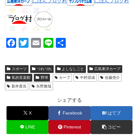
にほんブログ村
にほんブログ村
F
T
E
Li
共
a
wi
m
n
有
c
tt
ail
e
スポーツ
つれづれ
よしなしごと
広島東洋カープ
e
er
私的音楽館
野球
カープ
中村奨成
佐藤啓介
b
新井貴浩
矢野雅哉
o
o
シェアする
k
X
Facebook
はてブ
LINE
Pinterest
コピー