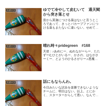
ゆでて冷やして皮むいて 通天閣
スポーツ
から突き落とせ
昔から莫迦につける薬はないと言うとこ
ろであって、きっとバカープファンにつ
ける薬もまたないに違いない。せめて黙
っていてくれればよいのだが、あれだけ
堂々と間違ったことを言い続けられる鉄
面皮ぶりは尊敬に値する。私には、でき
ない。だって恥ずかしいか...
晴れ時々pridegreen #168
スポーツ
天使：♪あめにー、ぬれながーらー、たた
ずーむひとがいるー、かさの、はながさ
ーくー、どようのひるさがりー♫悪魔：
いや、場の雰囲気にぴったりやな。そし
て選曲の時代性も。あんたにはこの時代
がやっぱり合うてるで。天使：あのさ
あ、発売が1972年だか...
話にもならんわ。
スポーツ
今日みたいな試合を楽勝できないような
チームに、明日はない。以上。とにか
く、スターターからして悪い。なんで絶
望的に打てない選手3人も揃えなきゃいけ
ないのか。得点力不足に苦しんでるの