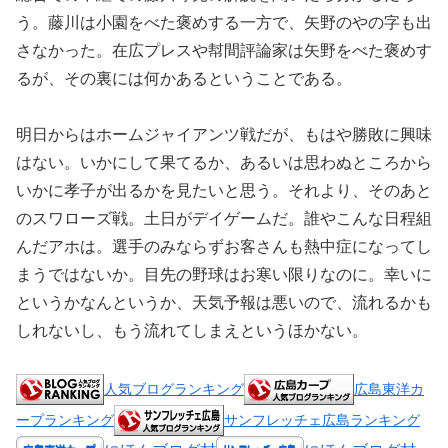
う。藤川は小園をべた褒めする一方で、矢野のやの字も出
さなかった。在広プレスや幇間評論家は矢野をべた褒めす
るが、その裏には何かあるということである。
明日からはホームジャイアンツ戦だが、もはや勝敗に興味
はない。いかにして果てるか、あるいは思わぬところから
いかに孝子が出るかを見たいと思う。それより、そのあと
のスワローズ戦。土日がデイゲームだ。誰やこんな日程組
んだアホは。選手のみならずお客さんも熱中症になってし
まうではないか。目先の野球はお寒い限りなのに。幸いに
というかなんというか、天気予報は悪いので、流れるかも
しれないし、もう流れてしまえというほかない。
人気ブログランキング
広島東洋カ
ープランキング
サンフレッチェ広島ランキング