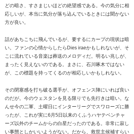
どの暗さ、すさまじいほどの絶望感である。今の気分に相
応しいが、本当に気分が落ち込んでいるときには聞かない
方が良い。
話があちこちに飛んでいるが、要するにカープの現状は暗
い。ファンの心情からしたらDies iraeかもしれないが、そ
こに流れている音楽は葬送のメロディだ。明るい兆しが、
まったく見えないのである。まさに、石川啄木ではない
が、この標題を持ってくるのが相応しいかもしれない。
その閉塞感を打ち破る選手が、オフェンス陣にいれば良い
のだが。今のウェスタンを見る限りでも先行きは暗い。な
んせ今の二軍、土曜日にインターリーグでスワローズに勝
ったが、これが実に6月5日以来のくふうハヤテベンチャ
ーズ以外のチームからの白星だったのである。非常に寂し
い事態としかいいようがない。だから、救世主候補すらい