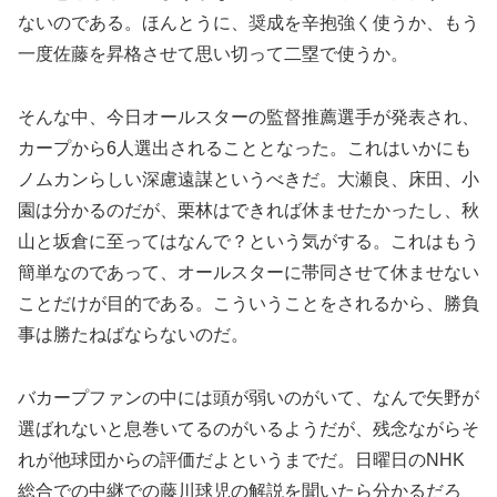
ないのである。ほんとうに、奨成を辛抱強く使うか、もう
一度佐藤を昇格させて思い切って二塁で使うか。
そんな中、今日オールスターの監督推薦選手が発表され、
カープから6人選出されることとなった。これはいかにも
ノムカンらしい深慮遠謀というべきだ。大瀬良、床田、小
園は分かるのだが、栗林はできれば休ませたかったし、秋
山と坂倉に至ってはなんで？という気がする。これはもう
簡単なのであって、オールスターに帯同させて休ませない
ことだけが目的である。こういうことをされるから、勝負
事は勝たねばならないのだ。
バカープファンの中には頭が弱いのがいて、なんで矢野が
選ばれないと息巻いてるのがいるようだが、残念ながらそ
れが他球団からの評価だよというまでだ。日曜日のNHK
総合での中継での藤川球児の解説を聞いたら分かるだろ