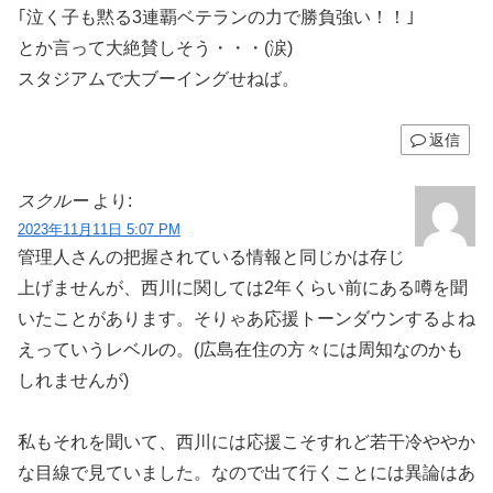
｢泣く子も黙る3連覇ベテランの力で勝負強い！！｣
とか言って大絶賛しそう・・・(涙)
スタジアムで大ブーイングせねば。
返信
スクルー
より:
2023年11月11日 5:07 PM
管理人さんの把握されている情報と同じかは存じ
上げませんが、西川に関しては2年くらい前にある噂を聞
いたことがあります。そりゃあ応援トーンダウンするよね
えっていうレベルの。(広島在住の方々には周知なのかも
しれませんが)
私もそれを聞いて、西川には応援こそすれど若干冷ややか
な目線で見ていました。なので出て行くことには異論はあ