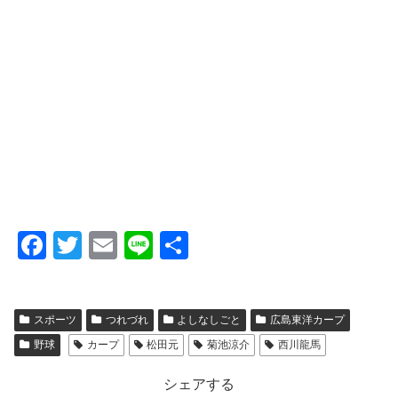
F
T
E
Li
共
a
wi
m
n
有
c
tt
ail
e
スポーツ
つれづれ
よしなしごと
広島東洋カープ
e
er
野球
カープ
松田元
菊池涼介
西川龍馬
b
o
シェアする