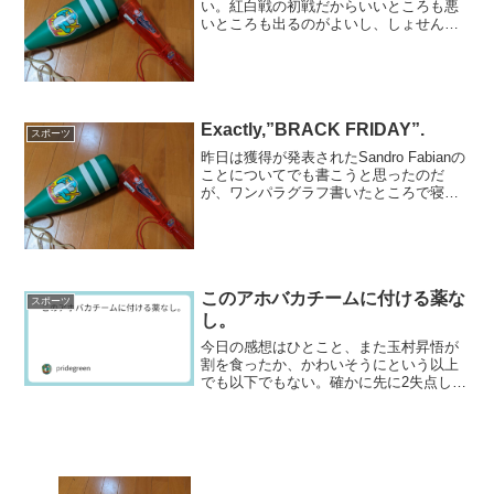
い。紅白戦の初戦だからいいところも悪
いところも出るのがよいし、しょせんは
紅白戦はコップの中の嵐だからどうこう
いうほどのものではない。すべては、他
流試合でどれだけのものが出るかであ
る。今日のダメ出しは、先日...
Exactly,”BRACK FRIDAY”.
スポーツ
昨日は獲得が発表されたSandro Fabianの
ことについてでも書こうと思ったのだ
が、ワンパラグラフ書いたところで寝落
ちしてしまった。気がついたら3時半。こ
れでは何か書く気が起こらない。という
わけで、翌日（すなわち今日）に回した
いと思って...
このアホバカチームに付ける薬な
スポーツ
し。
今日の感想はひとこと、また玉村昇悟が
割を食ったか、かわいそうにという以上
でも以下でもない。確かに先に2失点した
のはいつもより悪かったが、それが簡単
に負け投手になるチーム自体がもはや終
わっているのだ。死んだオフェンスに死
んだ目の指揮官、こんな...