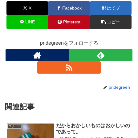
o
X
Facebook
はてブ
k
LINE
Pinterest
コピー
pridegreenをフォローする
pridegreen
関連記事
だからおかしいものはおかしいの
スポーツ
であって。