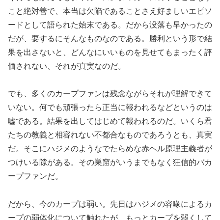
こと絶対善で、本当は欠陥であることさえ好ましいエピソ
ードとして語られた始末である。だから没落も早かったの
だが、要するにそんなものなのである。勝利という形で結
果を出さないと、どんなにいいものを見せてもまったく評
価されない、それが真実なのだ。
でも、多くのカープファンは残念ながらそれが理解できて
いない。何でも頑張ったら正当に報われるなどというのは
嘘である。結果を出してはじめて報われるのだ。いくら君
たちの教義と相容れない不都合なものであろうとも、真実
だ。そこにハジメのようなでたらめな赤ヘル原理主義者が
つけいる隙がある。その巣窟がいうまでもなく狂信的バカ
ープファンだ。
だから、今のカープは弱い。先日はハジメの容喙によるカ
ープの弱体化について触れたが、もっとカープを弱くして