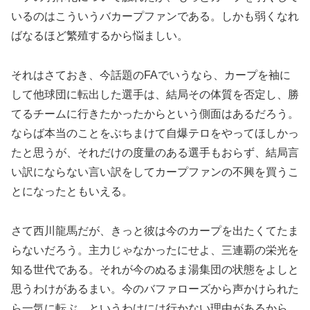
いるのはこういうバカープファンである。しかも弱くなれ
ばなるほど繁殖するから悩ましい。
それはさておき、今話題のFAでいうなら、カープを袖に
して他球団に転出した選手は、結局その体質を否定し、勝
てるチームに行きたかったからという側面はあるだろう。
ならば本当のことをぶちまけて自爆テロをやってほしかっ
たと思うが、それだけの度量のある選手もおらず、結局言
い訳にならない言い訳をしてカープファンの不興を買うこ
とになったともいえる。
さて西川龍馬だが、きっと彼は今のカープを出たくてたま
らないだろう。主力じゃなかったにせよ、三連覇の栄光を
知る世代である。それが今のぬるま湯集団の状態をよしと
思うわけがあるまい。今のバファローズから声かけられた
ら一気に転ぶ、というわけには行かない理由があるから、