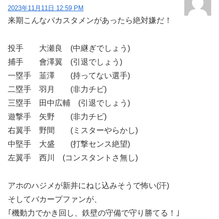
2023年11月11日 12:59 PM
来期こんなバカスタメンがあったら絶対嫌だ！
投手 大瀬良 (中継ぎでしょう)
捕手 會澤翼 (引退でしょう)
一塁手 韮澤 (持ってない選手)
二塁手 羽月 (非力チビ)
三塁手 田中広輔 (引退でしょう)
遊撃手 矢野 (非力チビ)
右翼手 野間 (ミスターやらかし)
中堅手 大盛 (打撃センス絶望)
左翼手 西川 (コンスタントさ無し)
アホのハジメが新井にねじ込みそうで怖い(汗)
そしてバカープファンが、
｢機動力でかき回し、鉄壁の守備で守り勝てる！｣