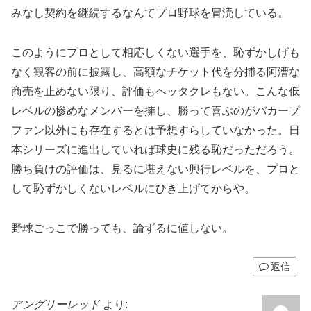
みなし契約を継続するなんてプロ野球を冒涜している。
このようにプロとして相応しくない選手を、恥ずかしげも
なく観客の前に披露し、高額なチケット代を分捕る阿漕な
商売を止めない限り、評価もヘッタクレもない。こんな低
レベルの惨めなメンバーを擁し、勝って喜ぶのがバカープ
ファン以外にも存在するとは予想すらしていなかった。日
本シリーズに進出していれば球史に残る恥だっただろう。
勝ち負けの評価は、見るに堪えない興行レベルを、プロと
して恥ずかしくないレベルにひき上げてからや。
野球ごっこで勝っても、論ずるに値しない。
返信
アングリーレッド
より: