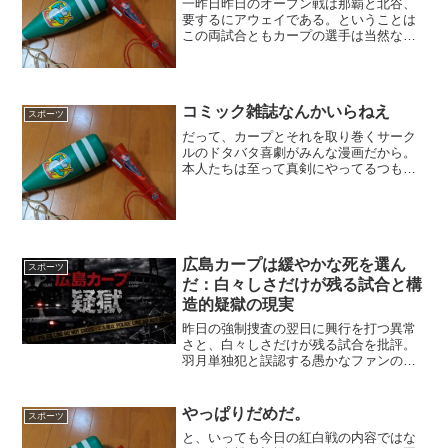
一昨日昨日のオープン戦は那覇と北谷、
要するにアウェイである。ということは
この両試合ともカープの選手は当然なが
らアウェイ用のユニフォームを着ていた
のである。昨日はDAZNだけとはいえ中継
があり、一昨日は日テレG+での中継があ
ったから、全国のフ...
コミック雑誌なんかいらねえ
スポーツ
だって、カープとそれを取り巻くサーク
ルのドタバタ喜劇がみんな漫画だから。
本人たちは至って真剣にやってるつもり
なのがなお笑いを誘うというスパイラル
だ。まあ、親愛なるKarlが言った「次は
みすぼらしい笑劇として」という方が正
しいのかな。 まず、...
広島カープは緩やかな死を選ん
スポーツ
だ：白々しさだけが残る試合と構
造的疑獄の現実
昨日の強制捜査の翌日に興行を打つ異常
さと、白々しさだけが残る試合を批評。
羽月単独犯と誤認する愚かなファンの共
犯性を指摘し、広島カープの構造的疑獄
と“緩やかな死”を直視する。
やっぱりだめだ。
スポーツ
と、いっても今日の紅白戦の内容ではな