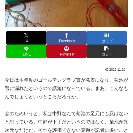
X
Facebook
はてブ
LINE
Pinterest
コピー
2023.11.10
今日は本年度のゴールデングラブ賞が発表になり、菊池が
選に漏れたというので話題になっている。まあ、こんなも
んでしょうというところだろうか。
念のためいうと、私は中野なんて菊池の足元にも及ばない
と思っている。中野が下手だというのではなく、菊池が異
次元なだけだ。それを評価できない莫迦が記者に多いこと