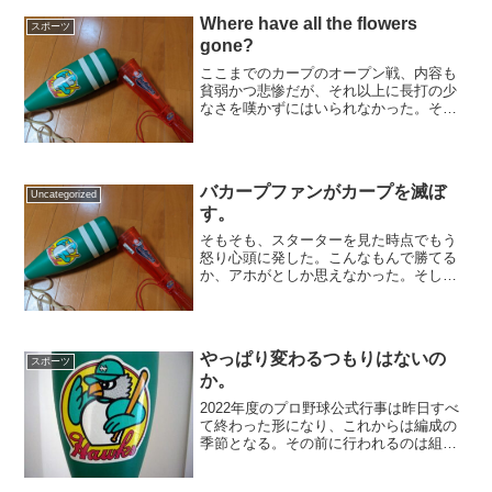
を受けたことを報じたのである。これは
ある意味「文春砲」よりも...
Where have all the flowers
スポーツ
gone?
ここまでのカープのオープン戦、内容も
貧弱かつ悲惨だが、それ以上に長打の少
なさを嘆かずにはいられなかった。その
中でもホームランは野球の華だが、昨日
時点で打ったのは健人と小園だけ。これ
はいかにも少ない。もちろん他球団もそ
んなにたくさんは出ていな...
バカープファンがカープを滅ぼ
Uncategorized
す。
そもそも、スターターを見た時点でもう
怒り心頭に発した。こんなもんで勝てる
か、アホがとしか思えなかった。そして
１回の攻防で勝負あったと思った。絶対
これは酷い内容の試合になると。結果
は、いうまでもない。ハナクソ以下の試
合内容である。こんなんで木...
やっぱり変わるつもりはないの
スポーツ
か。
2022年度のプロ野球公式行事は昨日すべ
て終わった形になり、これからは編成の
季節となる。その前に行われるのは組閣
なのであるが、なにか日本シリーズの終
了を期したかのごとく、今日カープは来