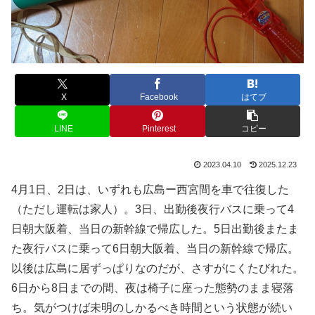
X
Facebook
はてブ
LINE
Pinterest
コピー
2023.04.10
2025.12.23
4月1日、2日は、いずれも広島ー西宮間を車で往復した
（ただし運転は家人）。3日、出勤後夜行バスに乗って4
日朝大阪着、当日の新幹線で帰広した。5日出勤後またま
た夜行バスに乗って6日朝大阪着、当日の新幹線で帰広。
以後は広島に居ずっぱりなのだが、さすがにくたびれた。
6日から8日までの間、夜は椅子に座った態勢のまま寝落
ち。気がつけば未明のしかるべき時間という状態が続い