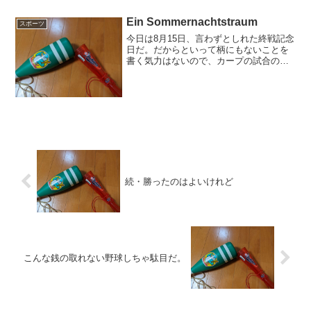
年度のスタッフの発表をした。がっかり
した。このチームは、...
Ein Sommernachtstraum
スポーツ
今日は8月15日、言わずとしれた終戦記念
日だ。だからといって柄にもないことを
書く気力はないので、カープの試合のな
い夜、明日も中止となったが、ぽつぽつ
とどうでもいいことを書いてみたいと思
う。現在絶賛夏休み中なのだが、これま
での蓄積疲労で思考回...
続・勝ったのはよいけれど
こんな銭の取れない野球しちゃ駄目だ。