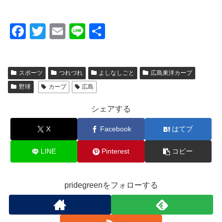
F
T
E
Li
共
a
wi
m
n
有
c
tt
ail
e
スポーツ
つれづれ
よしなしごと
広島東洋カープ
e
er
野球
カープ
広島
b
o
シェアする
o
X
Facebook
はてブ
k
LINE
Pinterest
コピー
pridegreenをフォローする