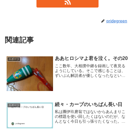
pridegreen
関連記事
ああヒロシマよ君を泣く。その20
スポーツ
ここ数年、大相撲中継を録画して夜見る
ようにしている。そこで感じることは、
ずいぶん解説者が優しくなったなという
ことだ。北の富士勝昭翁が長期休場して
いる今、音羽山（鶴竜）と高田川（安芸
乃島）がピリッと辛いことを言うくらい
か。もう一人の専属解説、...
続々・カープのいちばん長い日
スポーツ
私は團伊玖磨翁ではないからあんまりこ
の標題を使い回したくはないのだが、な
んとなく今日も引っ張りたくなった。い
うまでもない。今日は広島テレビが羽月
の捜査のさなか複数の他の選手が尿検査