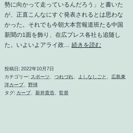
勢に向かって走っているんだろう」と書いた
が、正直こんなにすぐ発表されるとは思わな
かった。それでも今朝大本営報道班たる中国
新聞の1面を飾り、在広プレス各社も追随し
ア
た。いよいよアライ政…
続きを読む
ラ
イ
投稿日:
2022年10月7日
さ
カテゴリー:
スポーツ
、
つれづれ
、
よしなしごと
、
広島東
ん
洋カープ
、
野球
タグ:
カープ
、
新井貴浩
、
監督
監
督
に
な