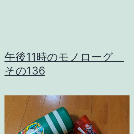
退
を
告
げ
し
午後11時のモノローグ
日
の
その136
ゆ
ふ
べ
に