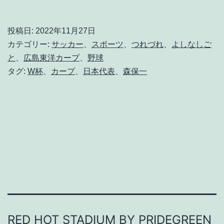
’
e
投稿日:
2022年11月27日
s
カテゴリー:
サッカー
、
スポーツ
、
つれづれ
、
よしなしご
t
と
、
広島東洋カープ
、
野球
タグ:
W杯
、
カープ
、
日本代表
、
森保一
l
a
r
é
a
l
i
t
é
RED HOT STADIUM BY PRIDEGREEN