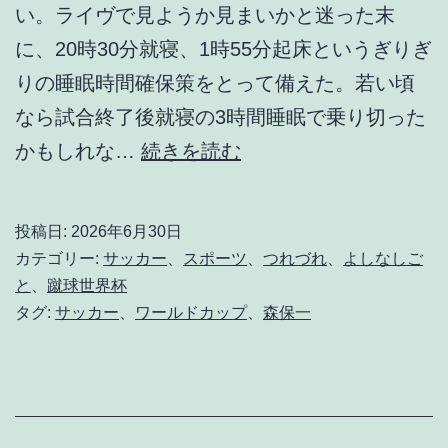
い。ライヴで見ようか見まいかと迷った末
に、20時30分就寝、1時55分起床というぎりぎ
りの睡眠時間確保策をとって備えた。若い頃
なら試合終了後就寝の3時間睡眠で乗り切った
敢
かもしれな…
続きを読む
え
て
投稿日:
2026年6月30日
よ
カテゴリー:
サッカー
、
スポーツ
、
つれづれ
、
よしなしご
く
と
、
蹴球世界杯
タグ:
サッカー
、
ワールドカップ
、
森保一
や
っ
た
と