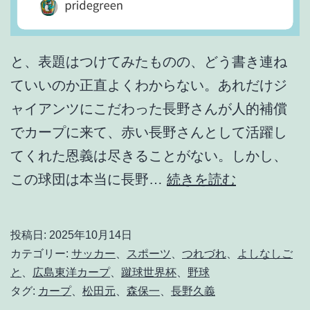
と、表題はつけてみたものの、どう書き連ね
ていいのか正直よくわからない。あれだけジ
ャイアンツにこだわった長野さんが人的補償
でカープに来て、赤い長野さんとして活躍し
てくれた恩義は尽きることがない。しかし、
長
この球団は本当に長野…
続きを読む
野
さ
投稿日:
2025年10月14日
ん
カテゴリー:
サッカー
、
スポーツ
、
つれづれ
、
よしなしご
が
と
、
広島東洋カープ
、
蹴球世界杯
、
野球
タグ:
カープ
、
松田元
、
森保一
、
長野久義
引