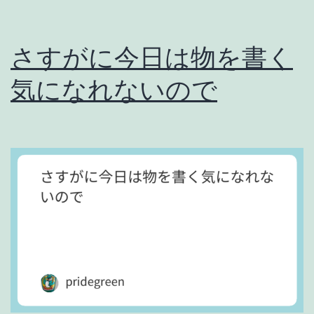
は
言
さすがに今日は物を書く
わ
な
気になれないので
い
。