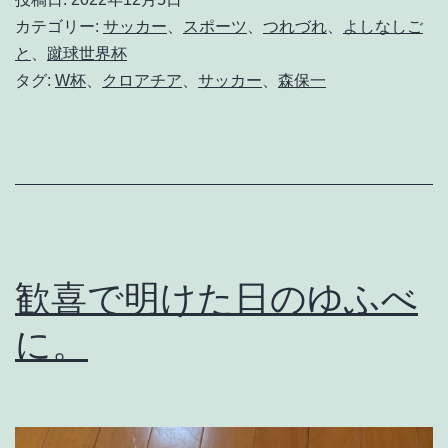
合
カテゴリー:
サッカー
、
スポーツ
、
つれづれ
、
よしなしご
は
と
、
蹴球世界杯
タグ:
W杯
、
クロアチア
、
サッカー
、
森保一
つ
ら
い
よ
。
（
歓喜で明けた日のゆふべ
後
記
に。
あ
り
）