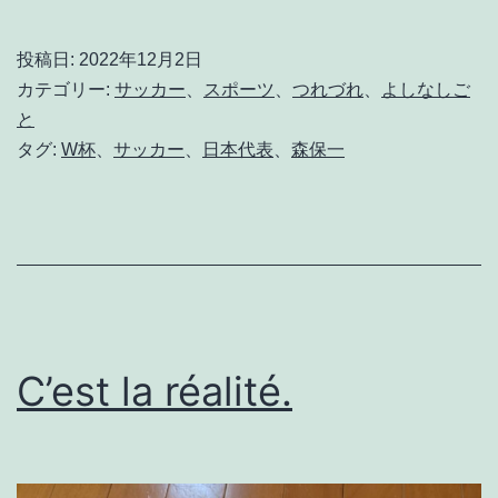
喜
で
投稿日:
2022年12月2日
明
カテゴリー:
サッカー
、
スポーツ
、
つれづれ
、
よしなしご
け
と
タグ:
W杯
、
サッカー
、
日本代表
、
森保一
た
日
の
ゆ
ふ
べ
C’est la réalité.
に
。