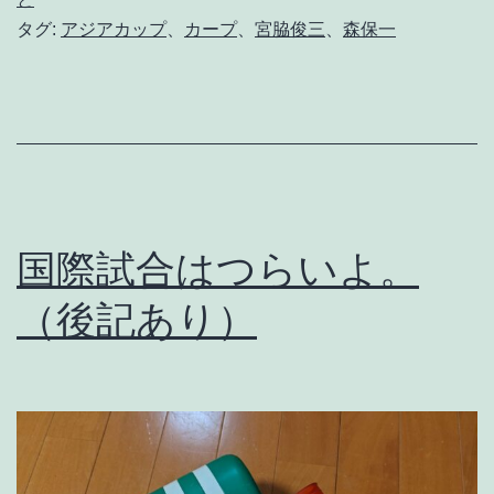
タグ:
アジアカップ
、
カープ
、
宮脇俊三
、
森保一
の
モ
ノ
ロ
ー
グ
国際試合はつらいよ。
そ
（後記あり）
の
1
3
6