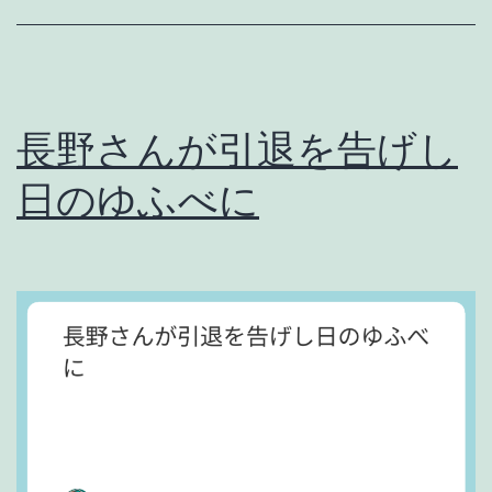
を
書
く
長野さんが引退を告げし
気
に
日のゆふべに
な
れ
な
い
の
で