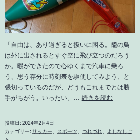
「自由は、あり過ぎると扱いに困る。籠の鳥
は外に出されるとすぐ空に飛び立つのだろう
か。暇ができたので心ゆくまで汽車に乗ろ
う、思う存分に時刻表を駆使してみよう、と
張切っているのだが、どうもこれまでとは勝
午
手がちがう。いったい、…
続きを読む
後
1
投稿日:
2024年2月4日
1
カテゴリー:
サッカー
、
スポーツ
、
つれづれ
、
よしなしご
時
と