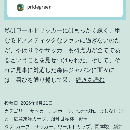
私はワールドサッカーにはまったく疎く、単
なるドメスティックなファンに過ぎないのだ
が、やはり今やサッカーも得点力が全てであ
るということを見せつけられた。そして、そ
れに見事に対応した森保ジャパンに面々に
や
は、喜びを通り越して呆…
続きを読む
っ
ぱ
投稿日:
2026年6月21日
り
カテゴリー:
サッカー
、
スポーツ
、
つれづれ
、
よしなしご
得
と
、
広島東洋カープ
、
蹴球世界杯
、
野球
タグ:
カープ
、
サッカー
、
ワールドカップ
、
岡本駿
、
新井
点