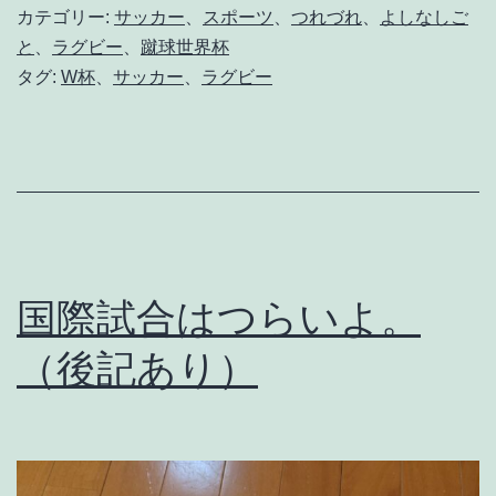
が
カテゴリー:
サッカー
、
スポーツ
、
つれづれ
、
よしなしご
と
と
、
ラグビー
、
蹴球世界杯
タグ:
W杯
、
サッカー
、
ラグビー
っ
て
も
き
れ
い
国際試合はつらいよ。
だ
っ
（後記あり）
た
の
で