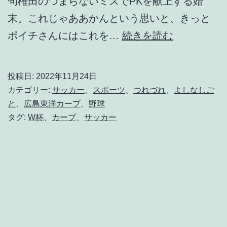
句権田のつまらないミスでPKを献上する始
末。これじゃああかんという思いと、きっと
午
ポイチさんにはこれを…
続きを読む
後
1
投稿日:
2022年11月24日
1
カテゴリー:
サッカー
、
スポーツ
、
つれづれ
、
よしなしご
時
と
、
広島東洋カープ
、
野球
タグ:
W杯
、
カープ
、
サッカー
の
モ
ノ
ロ
ー
グ