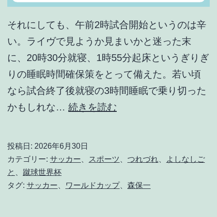
それにしても、午前2時試合開始というのは辛
い。ライヴで見ようか見まいかと迷った末
に、20時30分就寝、1時55分起床というぎりぎ
りの睡眠時間確保策をとって備えた。若い頃
なら試合終了後就寝の3時間睡眠で乗り切った
敢
かもしれな…
続きを読む
え
て
投稿日:
2026年6月30日
よ
カテゴリー:
サッカー
、
スポーツ
、
つれづれ
、
よしなしご
く
と
、
蹴球世界杯
タグ:
サッカー
、
ワールドカップ
、
森保一
や
っ