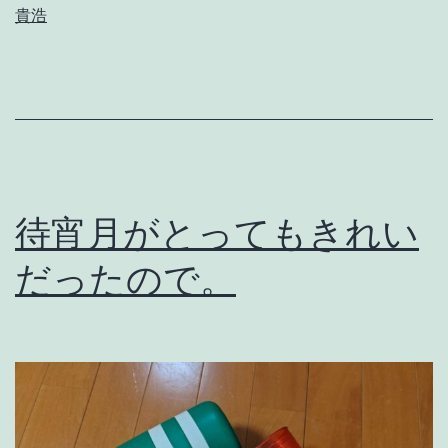
貴浩
力
こ
そ
大
正
義
待宵月がとってもきれい
。
だったので。