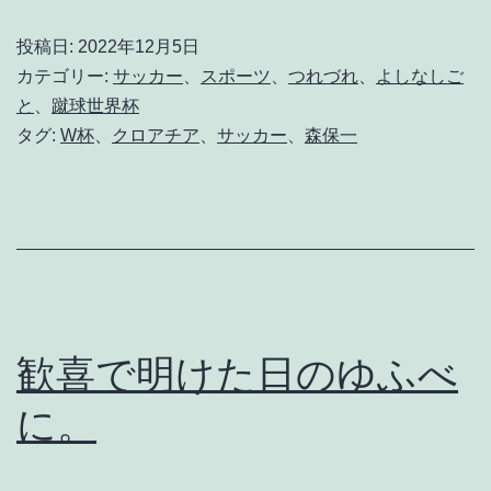
試
投稿日:
2022年12月5日
合
カテゴリー:
サッカー
、
スポーツ
、
つれづれ
、
よしなしご
は
と
、
蹴球世界杯
タグ:
W杯
、
クロアチア
、
サッカー
、
森保一
つ
ら
い
よ
。
（
歓喜で明けた日のゆふべ
後
記
に。
あ
り