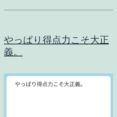
た
と
は
言
やっぱり得点力こそ大正
わ
な
義。
い
。