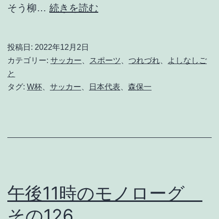
歓
そう柳…
続きを読む
喜
で
投稿日:
2022年12月2日
明
カテゴリー:
サッカー
、
スポーツ
、
つれづれ
、
よしなしご
け
と
タグ:
W杯
、
サッカー
、
日本代表
、
森保一
た
日
の
ゆ
ふ
べ
午後11時のモノローグ
に
。
その126