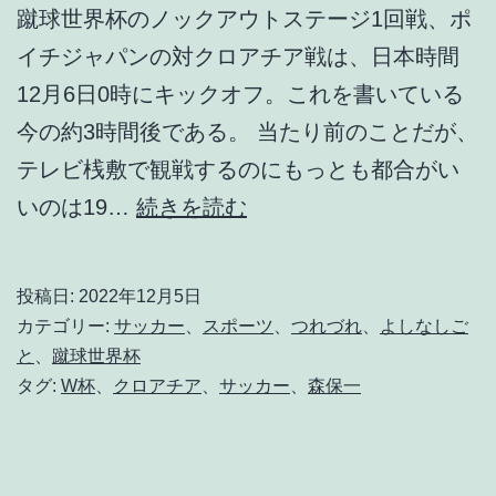
蹴球世界杯のノックアウトステージ1回戦、ポ
イチジャパンの対クロアチア戦は、日本時間
12月6日0時にキックオフ。これを書いている
今の約3時間後である。 当たり前のことだが、
テレビ桟敷で観戦するのにもっとも都合がい
国
いのは19…
続きを読む
際
試
投稿日:
2022年12月5日
合
カテゴリー:
サッカー
、
スポーツ
、
つれづれ
、
よしなしご
は
と
、
蹴球世界杯
タグ:
W杯
、
クロアチア
、
サッカー
、
森保一
つ
ら
い