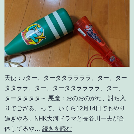
7
天使：♪ター、タータタララララ、ター、ター
タタララ、ター、タータタララララ、ター、
タータタタタ～ 悪魔：おのおのがた、討ち入
りでござる、って、いくら12月14日でもやり
過ぎやろ。NHK大河ドラマと長谷川一夫が合
晴
体してるや…
続きを読む