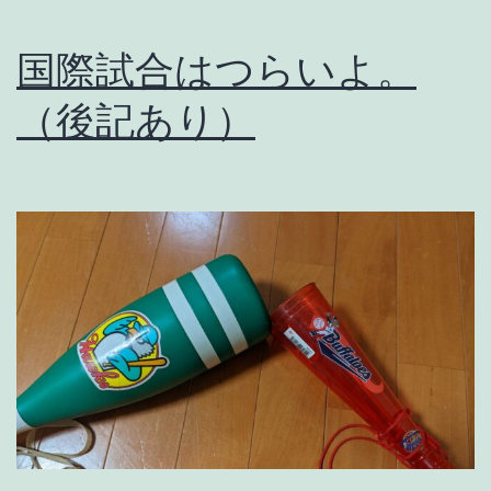
い
国際試合はつらいよ。
だ
っ
（後記あり）
た
の
で
。