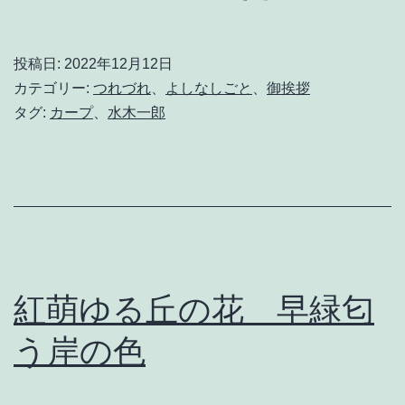
主
謹
投稿日:
2022年12月12日
白
カテゴリー:
つれづれ
、
よしなしごと
、
御挨拶
タグ:
カープ
、
水木一郎
本
日
休
業
紅萌ゆる丘の花 早緑匂
う岸の色