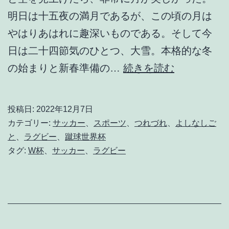
明日は十五夜の満月であるが、この頃の月は
やはりあはれに趣深いものである。そして今
日は二十四節気のひとつ、大雪。本格的な冬
待
の始まりと新春準備の…
続きを読む
宵
月
投稿日:
2022年12月7日
が
カテゴリー:
サッカー
、
スポーツ
、
つれづれ
、
よしなしご
と
と
、
ラグビー
、
蹴球世界杯
タグ:
W杯
、
サッカー
、
ラグビー
っ
て
も
き
れ