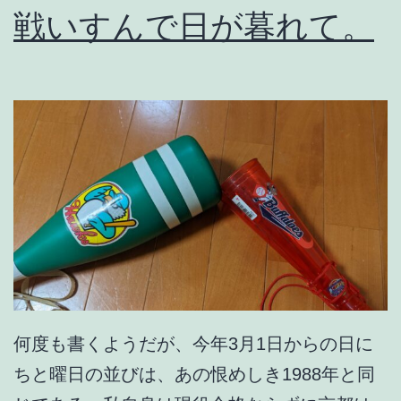
戦いすんで日が暮れて。
プ
し
た
か
ね
え
。
何度も書くようだが、今年3月1日からの日に
ちと曜日の並びは、あの恨めしき1988年と同