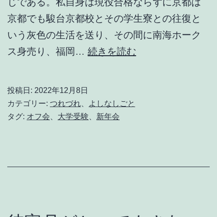
じである。私自身は現役合格ならずに京都は
京都でも駿台京都校とその学生寮との往復と
いう灰色の生活を送り、その間に南海ホーク
戦
ス身売り、福岡…
続きを読む
い
す
投稿日:
2022年12月8日
ん
カテゴリー:
つれづれ
、
よしなしごと
で
タグ:
オフ会
、
大学受験
、
新年会
日
が
暮
れ
て
。