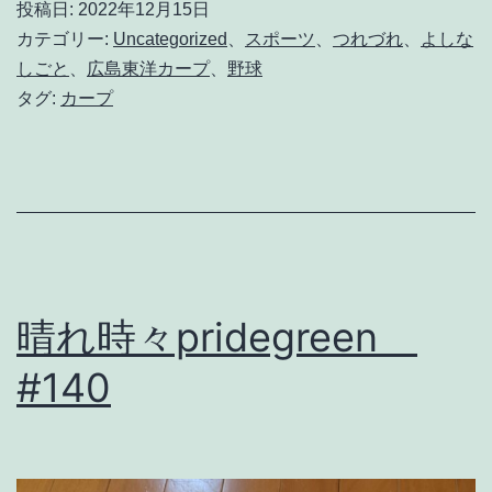
投稿日:
2022年12月15日
1
カテゴリー:
Uncategorized
、
スポーツ
、
つれづれ
、
よしな
時
しごと
、
広島東洋カープ
、
野球
タグ:
カープ
の
モ
ノ
ロ
ー
グ
晴れ時々pridegreen
そ
#140
の
1
2