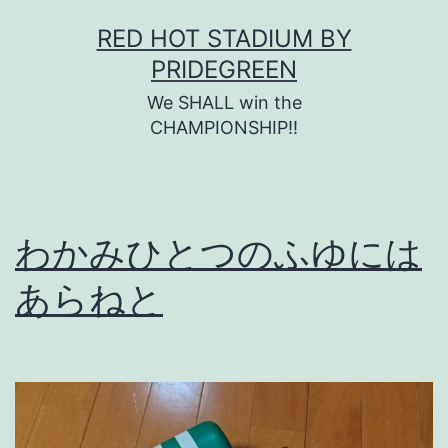
コ
RED HOT STADIUM BY
ン
PRIDEGREEN
テ
We SHALL win the
ン
CHAMPIONSHIP!!
ツ
へ
ス
わかみひとつのふゆには
キ
あらねと
ッ
プ