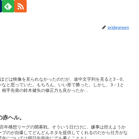
pridegreen
間ほどは映像を見られなかったのだが、途中文字列を見ると3－0。
かなと思っていた。もちろん、いい形で勝った。しかし、3－1と
相手先発の鈴木健矢の修正力も良かったか...
の赤ヘル。
る百年構想リーグの開幕戦。そういう日だけに、嫌事は控えようか
ープのが自爆してどんどんネタを提供してくれるのだから仕方がな
合については明日午前中にでも書くこととし...