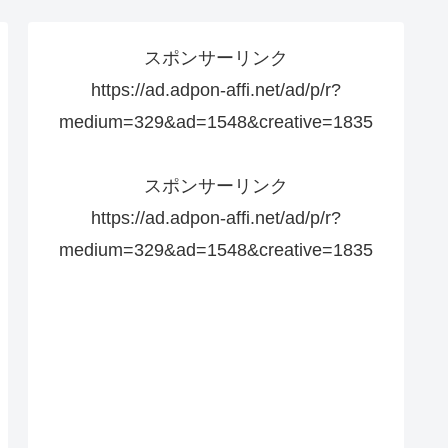
スポンサーリンク
https://ad.adpon-affi.net/ad/p/r?
medium=329&ad=1548&creative=1835
スポンサーリンク
https://ad.adpon-affi.net/ad/p/r?
medium=329&ad=1548&creative=1835