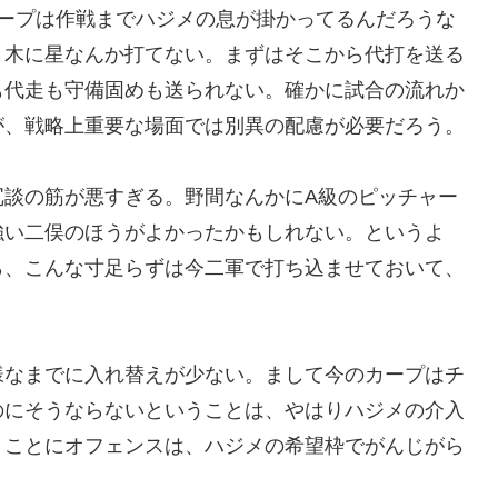
カープは作戦までハジメの息が掛かってるんだろうな
々木に星なんか打てない。まずはそこから代打を送る
も代走も守備固めも送られない。確かに試合の流れか
が、戦略上重要な場面では別異の配慮が必要だろう。
冗談の筋が悪すぎる。野間なんかにA級のピッチャー
強い二俣のほうがよかったかもしれない。というよ
ら、こんな寸足らずは今二軍で打ち込ませておいて、
様なまでに入れ替えが少ない。まして今のカープはチ
のにそうならないということは、やはりハジメの介入
、ことにオフェンスは、ハジメの希望枠でがんじがら