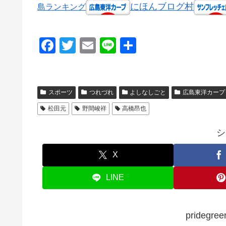
にほんブログ村
島ランキング
F
T
E
Li
共
a
wi
m
n
有
c
tt
ail
e
e
er
スポーツ
つれづれ
よしなしごと
広島東洋カープ
b
松田元
野間峻祥
高橋昂也
o
シ
o
k
X
LINE
prideg