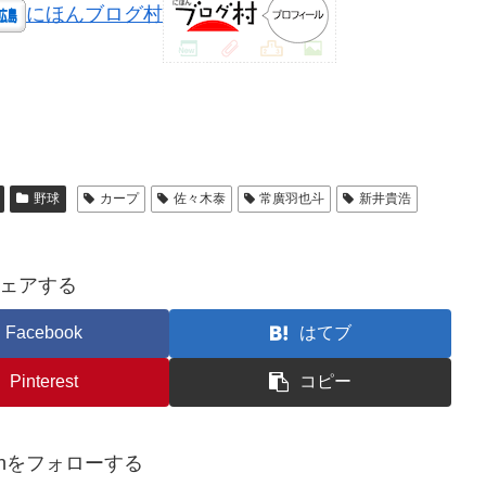
にほんブログ村
野球
カープ
佐々木泰
常廣羽也斗
新井貴浩
ェアする
Facebook
はてブ
Pinterest
コピー
reenをフォローする