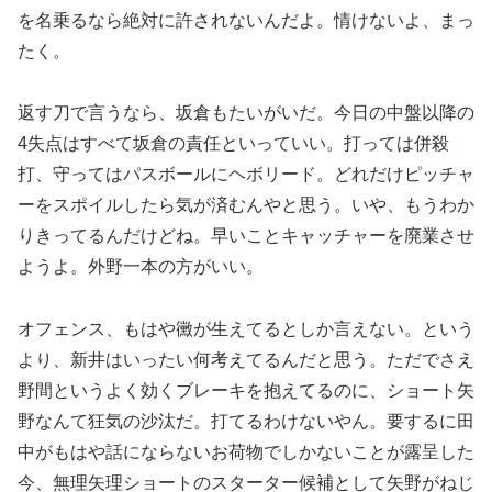
を名乗るなら絶対に許されないんだよ。情けないよ、まっ
たく。
返す刀で言うなら、坂倉もたいがいだ。今日の中盤以降の
4失点はすべて坂倉の責任といっていい。打っては併殺
打、守ってはパスボールにヘボリード。どれだけピッチャ
ーをスポイルしたら気が済むんやと思う。いや、もうわか
りきってるんだけどね。早いことキャッチャーを廃業させ
ようよ。外野一本の方がいい。
オフェンス、もはや黴が生えてるとしか言えない。という
より、新井はいったい何考えてるんだと思う。ただでさえ
野間というよく効くブレーキを抱えてるのに、ショート矢
野なんて狂気の沙汰だ。打てるわけないやん。要するに田
中がもはや話にならないお荷物でしかないことが露呈した
今、無理矢理ショートのスターター候補として矢野がねじ