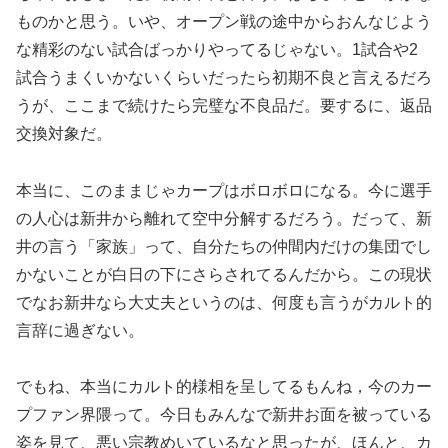
ものかと思う。いや、オープン戦の途中からおんなじよう
な精彩のない試合ばっかりやってるじゃない。1試合や2
試合うまくいかないくらいだったら初期不良と言えるだろ
うが、ここまで続けたら完璧な不良品だ。要するに、返品
交換対象だ。
本当に、このままじゃカープはボロボロになる。今に選手
の人心は新井から離れて空中分解するだろう。だって、新
井の言う「家族」って、自分たちの仲間内だけの集団でし
かないことが白日の下にさらされてるんだから。この現状
でなお新井なら大丈夫というのは、何度も言うがカルト的
言辞に過ぎない。
でもね、本当にカルト的様相を呈してるもんね，今のカー
プファン界隈って。今日もみんなで新井お面を被っている
姿を見て、悪い宗教めいているなと思ったが、ほんと、カ