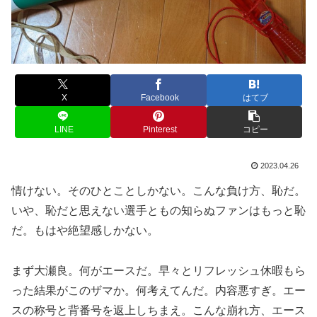
X
Facebook
はてブ
LINE
Pinterest
コピー
2023.04.26
情けない。そのひとことしかない。こんな負け方、恥だ。
いや、恥だと思えない選手ともの知らぬファンはもっと恥
だ。もはや絶望感しかない。
まず大瀬良。何がエースだ。早々とリフレッシュ休暇もら
った結果がこのザマか。何考えてんだ。内容悪すぎ。エー
スの称号と背番号を返上しちまえ。こんな崩れ方、エース