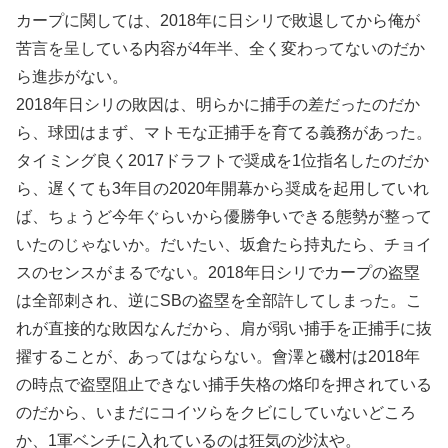
カープに関しては、2018年に日シリで敗退してから俺が
苦言を呈している内容が4年半、全く変わってないのだか
ら進歩がない。
2018年日シリの敗因は、明らかに捕手の差だったのだか
ら、球団はまず、マトモな正捕手を育てる義務があった。
タイミング良く2017ドラフトで奨成を1位指名したのだか
ら、遅くても3年目の2020年開幕から奨成を起用していれ
ば、ちょうど今年ぐらいから優勝争いできる態勢が整って
いたのじゃないか。だいたい、坂倉たら持丸たら、チョイ
スのセンスがまるでない。2018年日シリでカープの盗塁
は全部刺され、逆にSBの盗塁を全部許してしまった。こ
れが直接的な敗因なんだから、肩が弱い捕手を正捕手に抜
擢することが、あってはならない。會澤と磯村は2018年
の時点で盗塁阻止できない捕手失格の烙印を押されている
のだから、いまだにコイツらをクビにしていないどころ
か、1軍ベンチに入れているのは狂気の沙汰や。