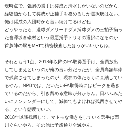
現時点で、強肩の捕手は奨成と清水しかいないのだから、
経験値からして奨成が正捕手を務めるしか選択肢はない。
俺は奨成の入団時から言い続けてるけどね！
どうやったら、送球ダメリードダメ捕球ダメの三拍子揃っ
た會澤坂倉磯村という最悪捕手トリオの選択になるのか、
首脳陣の脳をMRIで精密検査したほうがいいかもね。
それともう1点。2018年以降のFA取得選手は、全員放出
してしまえというのが俺の言い分だったが、全員高額年俸
で残留させてしまったのが、現在の体たらくに直結してい
るやん。NPBでは、だいたいFA取得時にはピークを過ぎ
ているのだから、引き留める意味が分からん。日ハムみた
いにノンテンダーにして、減俸でもよければ残留させてや
る、という態度でいい。
2018年以降残留して、マトモな働きをしている選手は西
川ぐらいやろ。その他は予想通り全滅やん。