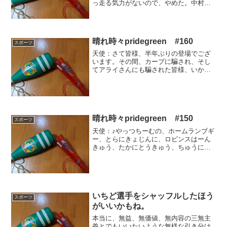
っ走る気力がないので、やめた。中村奨
成のホームランは良かったが、それ以外
はちょっともの悲しかった。まあ正確に
言うなら、木戸銭取って見せる価値云々
ではなくて、客の方から木...
晴れ時々pridegreen #160
スポーツ
天使：さて皆様、半年ぶりの登場でござ
います。その間、カープに騙され、そし
てアライさんにも騙された皆様、いかが
お過ごしでしょうか。悪魔：あんなあ、
善良なファンに喧嘩売ってんのか？ただ
でさえ今「新井に騙された」は禁句や
ぞ。カープファン界隈では。...
晴れ時々pridegreen #150
スポーツ
天使：♪やっつちーむの、ホームランブギ
ー、とらにきょじんに、ロビンスはーん
きゅう、たかにとうきゅう、ちゅうにち
スターズ・・・♪悪魔：こりゃまた古い歌
持ち出してきよったな、いかに「ブギウ
ギ」がブームやゆうたってな。「ホーム
ラン・ブギ」なんてそ...
いちど選手をシャッフルしたほう
スポーツ
がいいかもね。
本当に、無益、無価値、無内容の三無主
義とでもいいたいような無様な引き分け