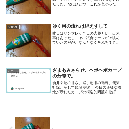
だった。なにひとつ、これが良かったと
誇れるものはない。敢えて言えば益田と
堂林だけ。それ以外はボロボロだった。
負けなかったのは相手も大概だったから
で、要するにカープが4連...
ゆく河の流れは絶えずして
つれづれ
昨日はサンフレッチェの大勝という出来
事はあったし、その試合はテレビで眺め
ていたのだが、なんとなくそれをネタに
書く気になれなかった。勝ったら勝った
でもう少し早くなんとかならんかと思っ
てしまったからだが、そうやってぼんや
りしていたら眠気の方が先...
ざまあみさらせ。ヘボヘボカープ
スポーツ
の分際で。
新井采配の甘さ、選手起用の迷走、無策
打線、そして規律崩壊──今日の無様な敗
北が示したカープの構造的問題を批評的
に読み解く。