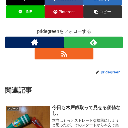
k
LINE
Pinterest
コピー
pridegreenをフォローする
pridegreen
関連記事
今日も木戸銭取って見せる価値な
スポーツ
し。
本当はもっとストレートな標題にしよう
と思ったが、そのスタートから本文で突