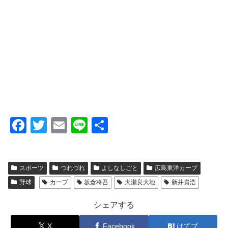
F
T
E
Li
共
a
wi
m
n
有
c
tt
ail
e
スポーツ
つれづれ
よしなしごと
広島東洋カープ
e
er
野球
カープ
坂倉将吾
大瀬良大地
新井貴浩
b
o
シェアする
o
X
Facebook
はてブ