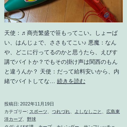
天使：♬商売繁盛で笹もってこい。しょーば
い、はんじょで、ささもてこい♪ 悪魔：なん
や、どこに行ってるのかと思うたら、えびす
講でバイトか？でもその掛け声は関西のもん
と違うんか？ 天使：だって給料安いから、内
晴
緒でバイトしてな…
続きを読む
れ
時
投稿日:
2022年11月19日
々
カテゴリー:
スポーツ
、
つれづれ
、
よしなしごと
、
広島東
p
洋カープ
、
野球
タグ:
えびす講
、
カープ
、
カレンダー
、
サンフレッチェ