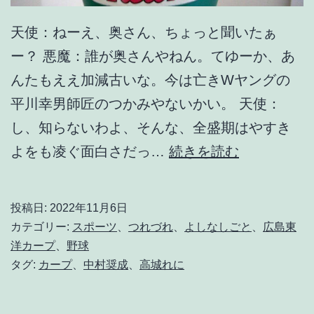
天使：ねーえ、奥さん、ちょっと聞いたぁ
ー？ 悪魔：誰が奥さんやねん。てゆーか、あ
んたもええ加減古いな。今は亡きWヤングの
平川幸男師匠のつかみやないかい。 天使：
し、知らないわよ、そんな、全盛期はやすき
晴
よをも凌ぐ面白さだっ…
続きを読む
れ
時
投稿日:
2022年11月6日
々
カテゴリー:
スポーツ
、
つれづれ
、
よしなしごと
、
広島東
p
洋カープ
、
野球
タグ:
カープ
、
中村奨成
、
高城れに
r
i