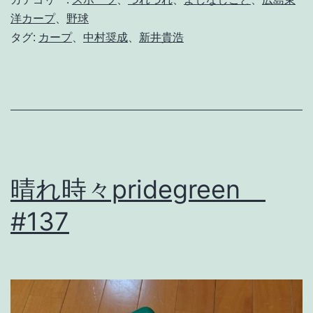
に
洋カープ
、
野球
タグ:
カープ
、
中村奨成
、
新井貴浩
「
家
族
」
を
標
晴れ時々pridegreen
榜
す
#137
る
ん
だ
っ