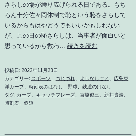
さらしの場が繰り広げられる日である。もち
ろん十分佐々岡体制で恥という恥をさらして
いるからもはやどうでもいいかもしれない
が、この日の恥さらしは、当事者が面白いと
あ
思っているから救わ…
続きを読む
ー
く
投稿日:
2022年11月23日
だ
カテゴリー:
スポーツ
、
つれづれ
、
よしなしごと
、
広島東
ら
洋カープ
、
時刻表のはなし
、
野球
、
鉄道のはなし
タグ:
カープ
、
キャッチフレーズ
、
宮脇俊三
、
新井貴浩
、
な
時刻表
、
鉄道
い
く
だ