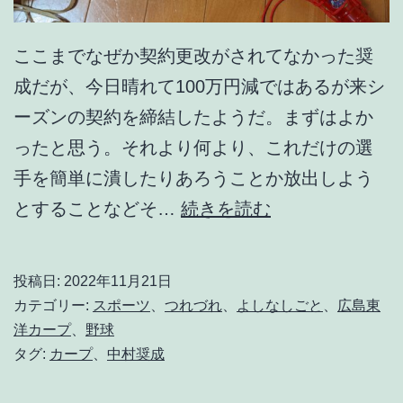
ここまでなぜか契約更改がされてなかった奨
成だが、今日晴れて100万円減ではあるが来シ
ーズンの契約を締結したようだ。まずはよか
ったと思う。それより何より、これだけの選
手を簡単に潰したりあろうことか放出しよう
さ
とすることなどそ…
続きを読む
あ
奨
投稿日:
2022年11月21日
成
カテゴリー:
スポーツ
、
つれづれ
、
よしなしごと
、
広島東
、
洋カープ
、
野球
タグ:
カープ
、
中村奨成
死
ぬ