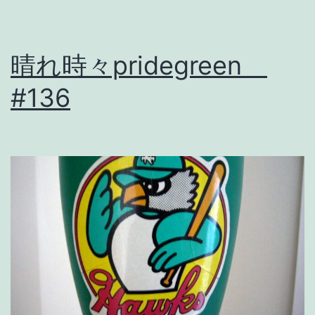
ら
。
晴れ時々pridegreen
#136