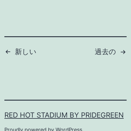
d
e
g
r
e
投
新しい
過去の
e
n
稿
の
#
ペ
1
3
ー
6
RED HOT STADIUM BY PRIDEGREEN
ジ
Proudly powered by
WordPress
.