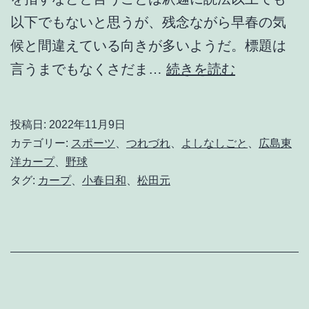
以下でもないと思うが、残念ながら早春の気
i
候と間違えている向きが多いようだ。標題は
d
こ
言うまでもなくさだま…
続きを読む
s
ん
o
な
n
投稿日:
2022年11月9日
小
カテゴリー:
スポーツ
、
つれづれ
、
よしなしごと
、
広島東
春
洋カープ
、
野球
タグ:
カープ
、
小春日和
、
松田元
日
和
の
穏
や
か