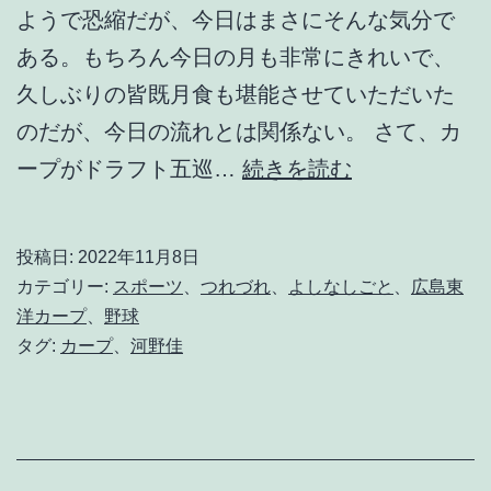
ようで恐縮だが、今日はまさにそんな気分で
ある。もちろん今日の月も非常にきれいで、
久しぶりの皆既月食も堪能させていただいた
のだが、今日の流れとは関係ない。 さて、カ
だ
ープがドラフト五巡…
続きを読む
か
ら
投稿日:
2022年11月8日
云
カテゴリー:
スポーツ
、
つれづれ
、
よしなしごと
、
広島東
っ
洋カープ
、
野球
タグ:
カープ
、
河野佳
た
じ
ゃ
な