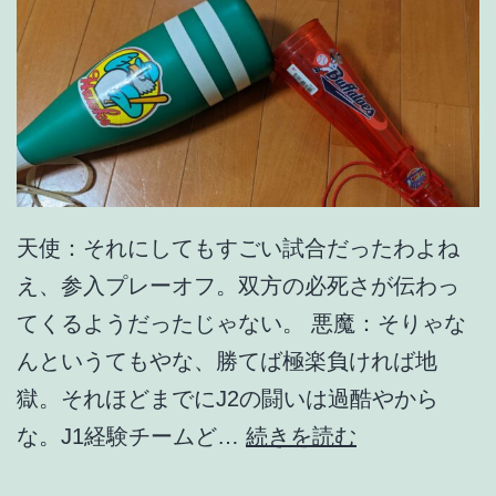
た
ら
。
天使：それにしてもすごい試合だったわよね
え、参入プレーオフ。双方の必死さが伝わっ
てくるようだったじゃない。 悪魔：そりゃな
んというてもやな、勝てば極楽負ければ地
獄。それほどまでにJ2の闘いは過酷やから
晴
な。J1経験チームど…
続きを読む
れ