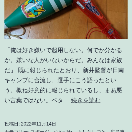
8
「俺は好き嫌いで起用しない。何でか分かる
か。嫌いな人がいないからだ。みんなは家族
だ」 既に報じられたとおり、新井監督が日南
キャンプに合流し、選手にこう語ったとい
う。概ね好意的に報じられているし、まあ悪
ほ
い言葉ではない。ベタ…
続きを読む
ん
と
投稿日:
2022年11月14日
う
カテゴリー:
スポーツ
、
つれづれ
、
よしなしごと
、
広島東