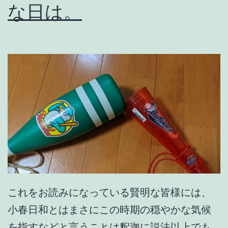
M
な日は。
a
t
t
h
e
w
G
l
e
n
これをお読みになっている賢明な皆様には、
D
小春日和とはまさにこの時期の穏やかな気候
a
を指すなどと言うことは釈迦に説法以上でも
v