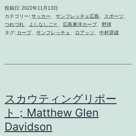
時
投稿日:
2022年11月13日
々
カテゴリー:
サッカー
、
サンフレッチェ広島
、
スポーツ
、
p
つれづれ
、
よしなしごと
、
広島東洋カープ
、
野球
タグ:
カープ
、
サンフレッチェ
、
ロアッソ
、
中村奨成
r
i
d
e
g
r
スカウティングリポー
e
e
ト；Matthew Glen
n
Davidson