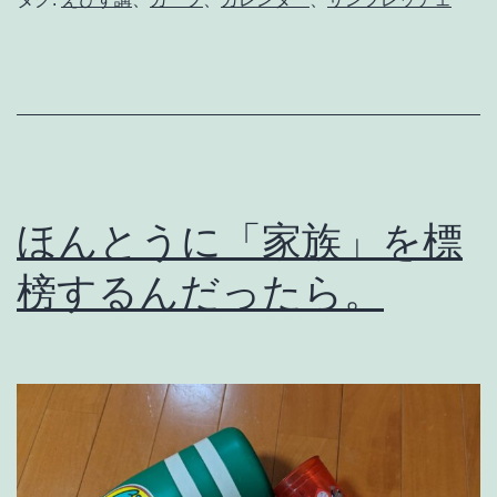
r
i
d
e
g
r
ほんとうに「家族」を標
e
e
榜するんだったら。
n
#
1
3