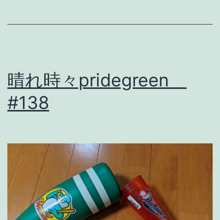
気
で
野
球
晴れ時々pridegreen
に
打
#138
ち
込
も
う
。