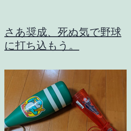
ら
な
い
さあ奨成、死ぬ気で野球
。
に打ち込もう。