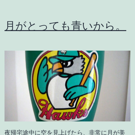
い
の
月がとっても青いから。
。
夜帰宅途中に空を見上げたら、非常に月が美