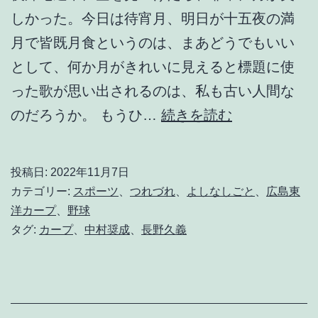
しかった。今日は待宵月、明日が十五夜の満
月で皆既月食というのは、まあどうでもいい
として、何か月がきれいに見えると標題に使
った歌が思い出されるのは、私も古い人間な
月
のだろうか。 もうひ…
続きを読む
が
と
投稿日:
2022年11月7日
っ
カテゴリー:
スポーツ
、
つれづれ
、
よしなしごと
、
広島東
て
洋カープ
、
野球
タグ:
カープ
、
中村奨成
、
長野久義
も
青
い
か