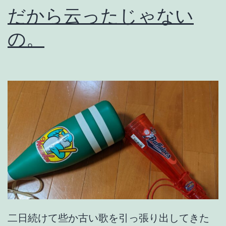
だから云ったじゃない
な
日
の。
は
。
二日続けて些か古い歌を引っ張り出してきた