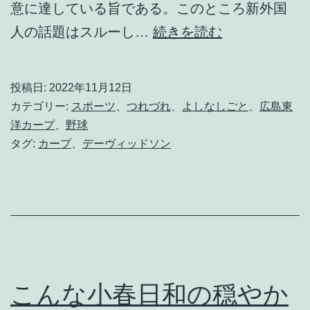
意に達している旨である。このところ新外国
ス
人の話題はスルーし…
続きを読む
カ
ウ
投稿日:
2022年11月12日
テ
カテゴリー:
スポーツ
、
つれづれ
、
よしなしごと
、
広島東
ィ
洋カープ
、
野球
タグ:
カープ
、
デーヴィッドソン
ン
グ
リ
ポ
ー
ト
こんな小春日和の穏やか
；