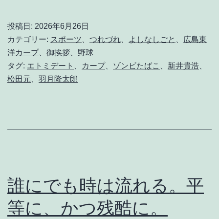
持
ち
投稿日:
2026年6月26日
は
カテゴリー:
スポーツ
、
つれづれ
、
よしなしごと
、
広島東
分
洋カープ
、
御挨拶
、
野球
タグ:
エトミデート
、
カープ
、
ゾンビたばこ
、
新井貴浩
、
か
松田元
、
羽月隆太郎
る
が
、
泣
く
な
誰にでも時は流れる。平
よ
等に、かつ残酷に。
、