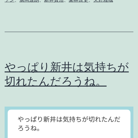
せ
。
ヘ
ボ
ヘ
ボ
やっぱり新井は気持ちが
カ
切れたんだろうね。
ー
プ
の
分
際
で