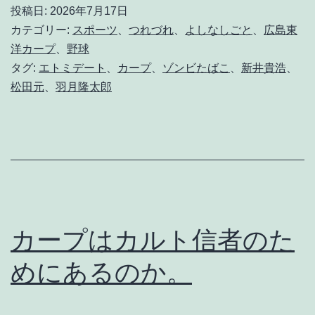
ン
投稿日:
2026年7月17日
ビ
カテゴリー:
スポーツ
、
つれづれ
、
よしなしごと
、
広島東
た
洋カープ
、
野球
タグ:
エトミデート
、
カープ
、
ゾンビたばこ
、
新井貴浩
、
ば
松田元
、
羽月隆太郎
こ
」
は
、
「
ダ
カープはカルト信者のた
メ
めにあるのか。
、
ゼ
ッ