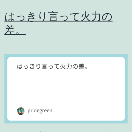
き
はっきり言って火力の
た
差。
か
。