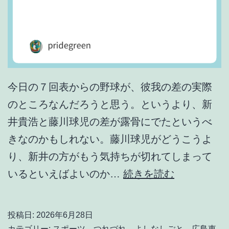
。
今日の７回表からの野球が、彼我の差の実際
のところなんだろうと思う。というより、新
井貴浩と藤川球児の差が露骨にでたというべ
きなのかもしれない。藤川球児がどうこうよ
り、新井の方がもう気持ちが切れてしまって
や
いるといえばよいのか…
続きを読む
っ
ぱ
投稿日:
2026年6月28日
り
カテゴリー:
スポーツ
、
つれづれ
、
よしなしごと
、
広島東