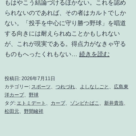
もはやこう結論づけるほかない。これを認め
られないのであれば、その者はカルトでしか
ない。「投手を中心に守り勝つ野球」を唱道
する向きには耐えられぬことかもしれない
が、これが現実である。得点力がなきゃ守る
は
ものもへったくれもない…
続きを読む
っ
き
投稿日:
2026年7月11日
り
カテゴリー:
スポーツ
、
つれづれ
、
よしなしごと
、
広島東
言
洋カープ
、
野球
タグ:
エトミデート
、
カープ
、
ゾンビたばこ
、
新井貴浩
、
っ
松田元
、
野間峻祥
て
火