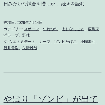
カ
日みたいな試合を惜しか…
続きを読む
ー
プ
投稿日:
2026年7月14日
は
カテゴリー:
スポーツ
、
つれづれ
、
よしなしごと
、
広島東
カ
洋カープ
、
野球
タグ:
エトミデート
、
カープ
、
ゾンビたばこ
、
小園海斗
、
ル
新井貴浩
、
矢野雅哉
ト
信
者
の
た
め
やはり「ゾンビ」が出て
に