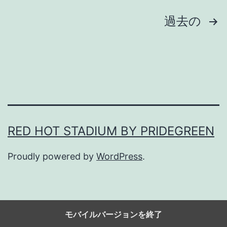
に
投
過去の
、
稿
か
つ
の
残
ペ
酷
ー
に
。
RED HOT STADIUM BY PRIDEGREEN
ジ
Proudly powered by
WordPress
.
送
り
モバイルバージョンを終了