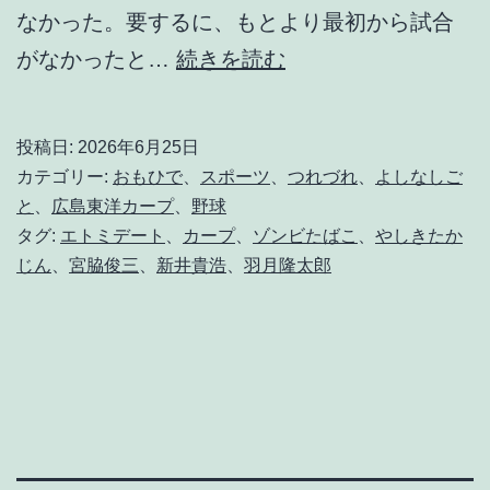
なかった。要するに、もとより最初から試合
誰
がなかったと…
続きを読む
に
で
投稿日:
2026年6月25日
も
カテゴリー:
おもひで
、
スポーツ
、
つれづれ
、
よしなしご
時
と
、
広島東洋カープ
、
野球
タグ:
エトミデート
、
カープ
、
ゾンビたばこ
、
やしきたか
は
じん
、
宮脇俊三
、
新井貴浩
、
羽月隆太郎
流
れ
る
。
平
等