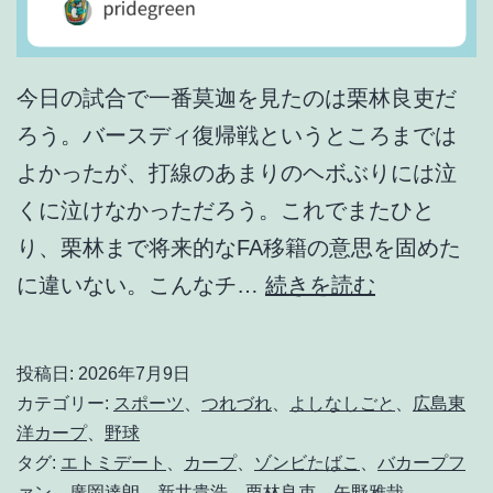
今日の試合で一番莫迦を見たのは栗林良吏だ
ろう。バースディ復帰戦というところまでは
よかったが、打線のあまりのヘボぶりには泣
くに泣けなかっただろう。これでまたひと
り、栗林まで将来的なFA移籍の意思を固めた
ざ
に違いない。こんなチ…
続きを読む
ま
あ
投稿日:
2026年7月9日
み
カテゴリー:
スポーツ
、
つれづれ
、
よしなしごと
、
広島東
さ
洋カープ
、
野球
タグ:
エトミデート
、
カープ
、
ゾンビたばこ
、
バカープフ
ら
ァン
、
廣岡達朗
、
新井貴浩
、
栗林良吏
、
矢野雅哉