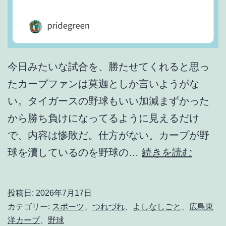
。
今日みたいな試合を、勝たせてくれると思っ
たカープファンは莫迦としか言いようがな
い。タイガースの野球もいい加減まずかった
から勝ち負けになってるように見えるだけ
で、内容は惨敗だ。仕方がない。カープが野
嘘
球を瀆しているのを野球の…
続きを読む
つ
き
投稿日:
2026年7月17日
球
カテゴリー:
スポーツ
、
つれづれ
、
よしなしごと
、
広島東
団
洋カープ
、
野球