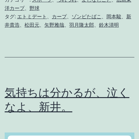
新
洋カープ
、
野球
タグ:
エトミデート
、
カープ
、
ゾンビたばこ
、
岡本駿
、
新
井
井貴浩
、
松田元
、
矢野雅哉
、
羽月隆太郎
、
鈴木清明
は
気
持
ち
が
切
気持ちは分かるが、泣く
れ
なよ、新井。
た
ん
だ
ろ