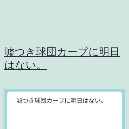
ム
見
せ
ら
れ
嘘つき球団カープに明日
て
はない。
何
が
楽
し
い
ん
や