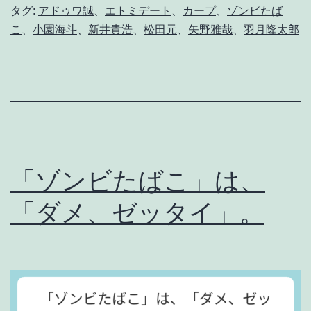
タグ:
アドゥワ誠
、
エトミデート
、
カープ
、
ゾンビたば
カ
こ
、
小園海斗
、
新井貴浩
、
松田元
、
矢野雅哉
、
羽月隆太郎
ー
プ
に
明
日
は
「ゾンビたばこ」は、
な
「ダメ、ゼッタイ」。
い
。