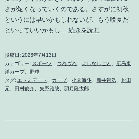
さが短くなっていくのである。さすがに初秋
というには早いかもしれないが、もう晩夏だ
や
といっていいかもし…
続きを読む
は
り
投稿日:
2026年7月13日
「
カテゴリー:
スポーツ
、
つれづれ
、
よしなしごと
、
広島東
ゾ
洋カープ
、
野球
タグ:
エトミデート
、
カープ
、
小園海斗
、
新井貴浩
、
松田
ン
元
、
田村俊介
、
矢野雅哉
、
羽月隆太郎
ビ
」
が
出
て