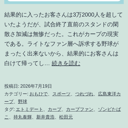
結果的に入ったお客さんは3万2000人を超して
いたようだが、試合終了直前のスタンドの閑
散さ加減は無惨だった。これがカープの現実
である。ライトなファン層へ訴求する野球が
まったく出来ないから、結果的にお客さんは
こ
白けて帰ってし…
続きを読む
ん
な
投稿日:
2026年7月19日
ク
カテゴリー:
おもひで
、
スポーツ
、
つれづれ
、
広島東洋カ
ソ
ープ
、
野球
タグ:
エトミデート
、
カープ
、
カープファン
、
ゾンビたば
ゲ
こ
、
持丸泰輝
、
新井貴浩
、
松田元
ー