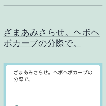
力
の
差
。
ざまあみさらせ。ヘボヘ
ボカープの分際で。