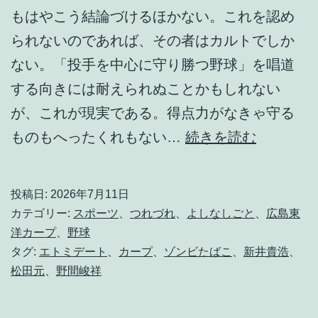
もはやこう結論づけるほかない。これを認め
られないのであれば、その者はカルトでしか
ない。「投手を中心に守り勝つ野球」を唱道
する向きには耐えられぬことかもしれない
が、これが現実である。得点力がなきゃ守る
は
ものもへったくれもない…
続きを読む
っ
き
投稿日:
2026年7月11日
り
カテゴリー:
スポーツ
、
つれづれ
、
よしなしごと
、
広島東
言
洋カープ
、
野球
タグ:
エトミデート
、
カープ
、
ゾンビたばこ
、
新井貴浩
、
っ
松田元
、
野間峻祥
て
火