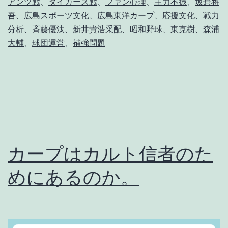
アンツ戦
、
タイガース戦
、
ファン心理
、
主力不振
、
坂倉将
っ
吾
、
広島スポーツ文化
、
広島東洋カープ
、
応援文化
、
戦力
て
分析
、
斉藤優汰
、
新井貴浩采配
、
昭和野球
、
東克樹
、
森浦
ほ
大輔
、
球団運営
、
補強問題
ん
と
莫
迦
な
の
カープはカルト信者のた
？
めにあるのか。
と
真
剣