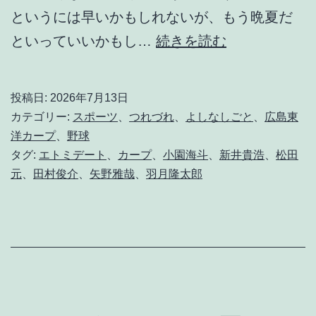
というには早いかもしれないが、もう晩夏だ
や
といっていいかもし…
続きを読む
は
り
投稿日:
2026年7月13日
「
カテゴリー:
スポーツ
、
つれづれ
、
よしなしごと
、
広島東
ゾ
洋カープ
、
野球
タグ:
エトミデート
、
カープ
、
小園海斗
、
新井貴浩
、
松田
ン
元
、
田村俊介
、
矢野雅哉
、
羽月隆太郎
ビ
」
が
出
て
き