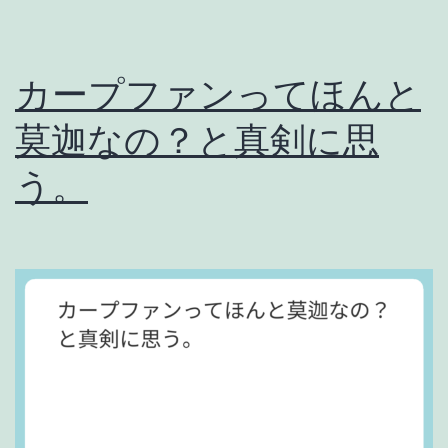
「
ダ
カープファンってほんと
メ
莫迦なの？と真剣に思
、
ゼ
う。
ッ
タ
イ
」
。