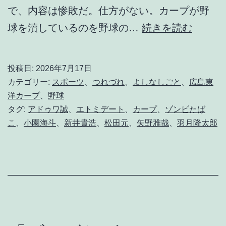
で、内容は惨敗だ。仕方がない。カープが野
嘘
球を瀆しているのを野球の…
続きを読む
つ
き
投稿日:
2026年7月17日
球
カテゴリー:
スポーツ
、
つれづれ
、
よしなしごと
、
広島東
団
洋カープ
、
野球
タグ:
アドゥワ誠
、
エトミデート
、
カープ
、
ゾンビたば
カ
こ
、
小園海斗
、
新井貴浩
、
松田元
、
矢野雅哉
、
羽月隆太郎
ー
プ
に
明
日
は