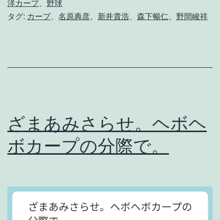
ー
洋カープ
、
野球
タグ:
カープ
、
名原典彦
、
新井貴浩
、
森下暢仁
、
野間峻祥
プ
に
は
ゴ
ミ
ク
ざまあみさらせ。ヘボヘ
ズ
以
ボカープの分際で。
下
の
選
手