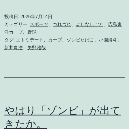
ー
プ
投稿日:
2026年7月14日
は
カテゴリー:
スポーツ
、
つれづれ
、
よしなしごと
、
広島東
カ
洋カープ
、
野球
タグ:
エトミデート
、
カープ
、
ゾンビたばこ
、
小園海斗
、
ル
新井貴浩
、
矢野雅哉
ト
信
者
の
た
め
やはり「ゾンビ」が出て
に
きたか。
あ