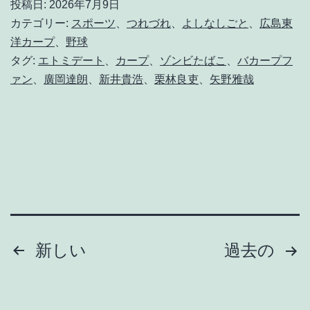
投稿日:
2026年7月9日
み
カテゴリー:
スポーツ
、
つれづれ
、
よしなしごと
、
広島東
さ
洋カープ
、
野球
タグ:
エトミデート
、
カープ
、
ゾンビたばこ
、
バカープフ
ら
ァン
、
廣岡達朗
、
新井貴浩
、
栗林良吏
、
矢野雅哉
せ
。
ヘ
ボ
ヘ
ボ
カ
投
新しい
過去の
ー
稿
プ
の