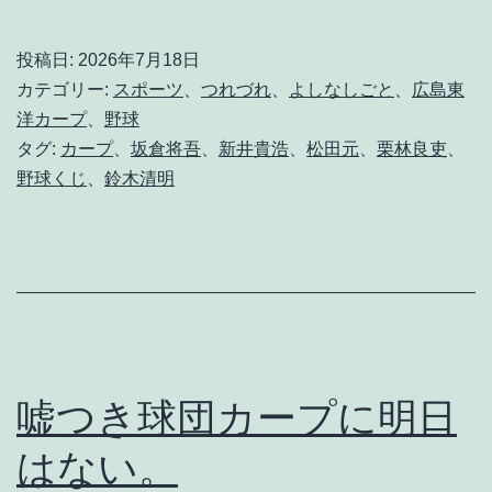
ん
な
投稿日:
2026年7月18日
ん
カテゴリー:
スポーツ
、
つれづれ
、
よしなしごと
、
広島東
じ
洋カープ
、
野球
タグ:
カープ
、
坂倉将吾
、
新井貴浩
、
松田元
、
栗林良吏
、
ゃ
野球くじ
、
鈴木清明
「
野
球
く
じ
」
嘘つき球団カープに明日
に
はない。
は