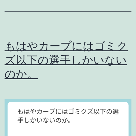
力
の
差
。
もはやカープにはゴミク
ズ以下の選手しかいない
のか。