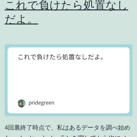
これで負けたら処置なし
た
だよ。
か
。
4回裏終了時点で、私はあるデータを調べ始め