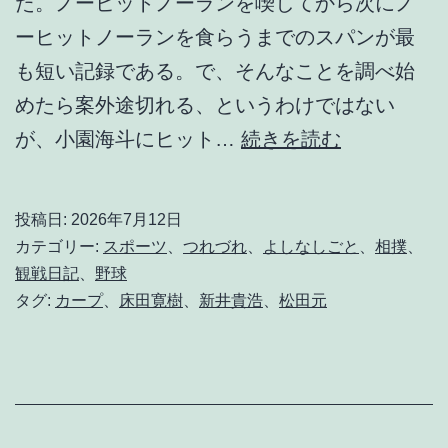
た。ノーヒットノーランを喫してから次にノ
ーヒットノーランを食らうまでのスパンが最
も短い記録である。で、そんなことを調べ始
めたら案外途切れる、というわけではない
こ
が、小園海斗にヒット…
続きを読む
れ
で
投稿日:
2026年7月12日
負
カテゴリー:
スポーツ
、
つれづれ
、
よしなしごと
、
相撲
、
け
観戦日記
、
野球
タグ:
カープ
、
床田寛樹
、
新井貴浩
、
松田元
た
ら
処
置
な