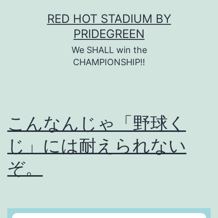
コ
RED HOT STADIUM BY
ン
PRIDEGREEN
テ
We SHALL win the
ン
CHAMPIONSHIP!!
ツ
へ
ス
こんなんじゃ「野球く
キ
じ」には耐えられない
ッ
プ
ぞ。