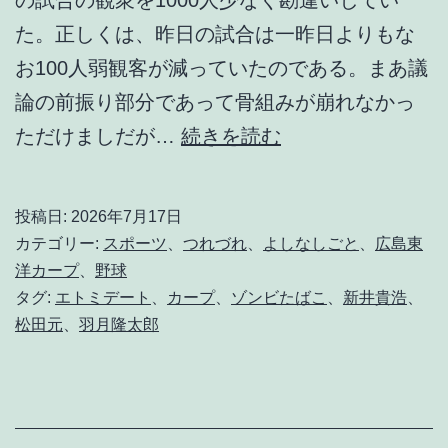
た。正しくは、昨日の試合は一昨日よりもな
お100人弱観客が減っていたのである。まあ議
論の前振り部分であって骨組みが崩れなかっ
「
ただけましだが…
続きを読む
ゾ
ン
投稿日:
2026年7月17日
ビ
カテゴリー:
スポーツ
、
つれづれ
、
よしなしごと
、
広島東
た
洋カープ
、
野球
タグ:
エトミデート
、
カープ
、
ゾンビたばこ
、
新井貴浩
、
ば
松田元
、
羽月隆太郎
こ
」
は
、