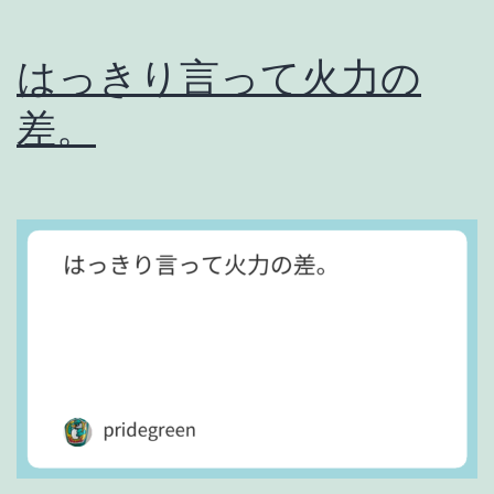
し
はっきり言って火力の
だ
よ
差。
。