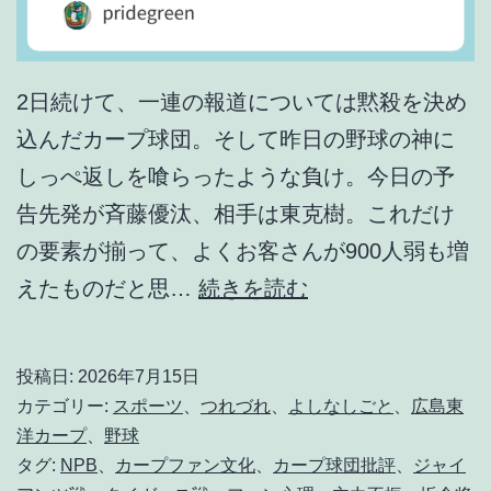
2日続けて、一連の報道については黙殺を決め
込んだカープ球団。そして昨日の野球の神に
しっぺ返しを喰らったような負け。今日の予
告先発が斉藤優汰、相手は東克樹。これだけ
の要素が揃って、よくお客さんが900人弱も増
カ
えたものだと思…
続きを読む
ー
プ
投稿日:
2026年7月15日
フ
カテゴリー:
スポーツ
、
つれづれ
、
よしなしごと
、
広島東
ァ
洋カープ
、
野球
タグ:
NPB
、
カープファン文化
、
カープ球団批評
、
ジャイ
ン