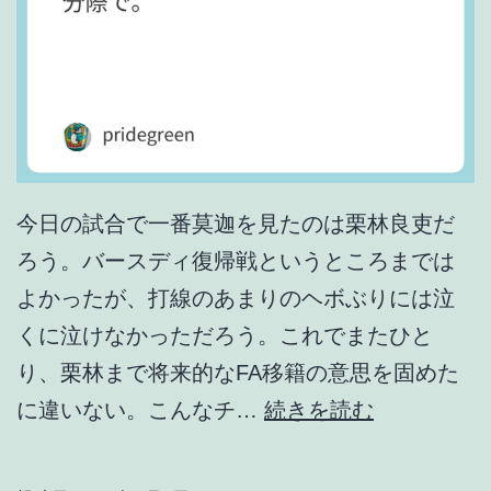
し
か
い
な
い
の
今日の試合で一番莫迦を見たのは栗林良吏だ
か
ろう。バースディ復帰戦というところまでは
。
よかったが、打線のあまりのヘボぶりには泣
くに泣けなかっただろう。これでまたひと
り、栗林まで将来的なFA移籍の意思を固めた
ざ
に違いない。こんなチ…
続きを読む
ま
あ