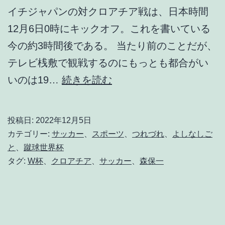
イチジャパンの対クロアチア戦は、日本時間
12月6日0時にキックオフ。これを書いている
今の約3時間後である。 当たり前のことだが、
テレビ桟敷で観戦するのにもっとも都合がい
国
いのは19…
続きを読む
際
試
投稿日:
2022年12月5日
合
カテゴリー:
サッカー
、
スポーツ
、
つれづれ
、
よしなしご
は
と
、
蹴球世界杯
タグ:
W杯
、
クロアチア
、
サッカー
、
森保一
つ
ら
い
よ