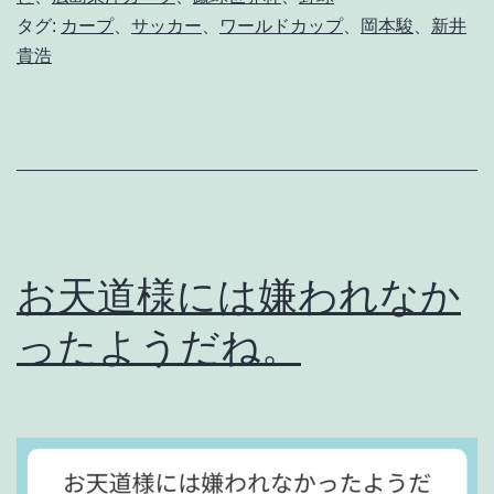
タグ:
カープ
、
サッカー
、
ワールドカップ
、
岡本駿
、
新井
点
貴浩
力
こ
そ
大
正
義
お天道様には嫌われなか
。
ったようだね。