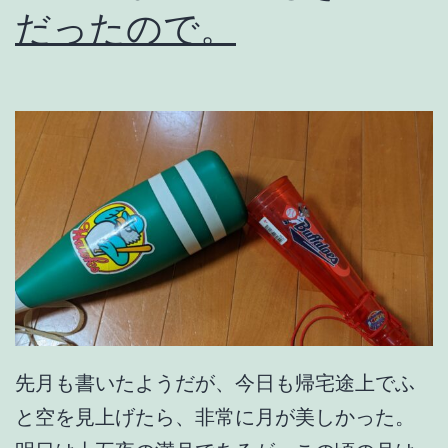
の
だったので。
ゆ
ふ
べ
に
先月も書いたようだが、今日も帰宅途上でふ
と空を見上げたら、非常に月が美しかった。