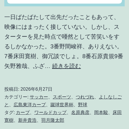
一日ばたばたして出先だったこともあって、
映像にはまったく接していない。しかし、ス
ターターを見た時点で唖然として苦笑いをす
るしかなかった。3番野間峻祥、ありえない。
7番床田寛樹、御冗談でしょ。8番石原貴規9番
な
矢野雅哉、ふざ…
続きを読む
ん
で
投稿日:
2026年6月27日
勝
カテゴリー:
サッカー
、
スポーツ
、
つれづれ
、
よしなしご
て
と
、
広島東洋カープ
、
蹴球世界杯
、
野球
タグ:
カープ
、
ワールドカップ
、
名原典彦
、
岡本駿
、
床田
た
寛樹
、
新井貴浩
、
羽月隆太郎
か