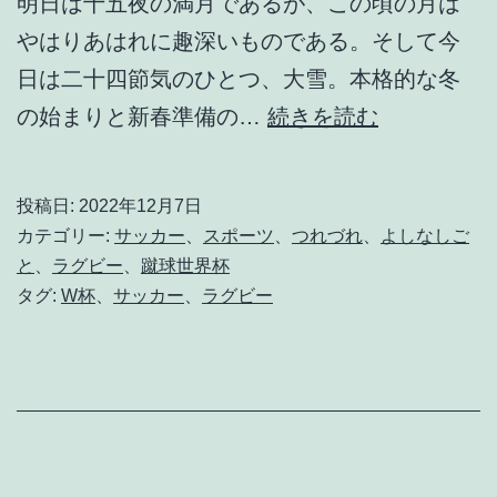
明日は十五夜の満月であるが、この頃の月は
やはりあはれに趣深いものである。そして今
日は二十四節気のひとつ、大雪。本格的な冬
待
の始まりと新春準備の…
続きを読む
宵
月
投稿日:
2022年12月7日
が
カテゴリー:
サッカー
、
スポーツ
、
つれづれ
、
よしなしご
と
と
、
ラグビー
、
蹴球世界杯
タグ:
W杯
、
サッカー
、
ラグビー
っ
て
も
き
れ
い