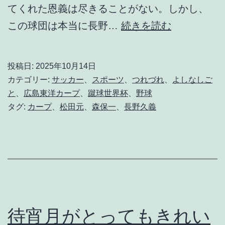
てくれた恩義は尽きることがない。しかし、
長
この球団は本当に長野…
続きを読む
野
さ
投稿日:
2025年10月14日
ん
カテゴリー:
サッカー
、
スポーツ
、
つれづれ
、
よしなしご
が
と
、
広島東洋カープ
、
蹴球世界杯
、
野球
タグ:
カープ
、
松田元
、
森保一
、
長野久義
引
退
を
告
げ
し
待宵月がとってもきれい
日