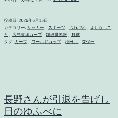
す
が
投稿日:
2026年6月15日
に
カテゴリー:
サッカー
、
スポーツ
、
つれづれ
、
よしなしご
今
と
、
広島東洋カープ
、
蹴球世界杯
、
野球
タグ:
カープ
、
ワールドカップ
、
松田元
、
森保一
日
は
物
を
書
く
長野さんが引退を告げし
気
に
日のゆふべに
な