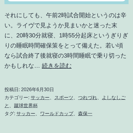
それにしても、午前2時試合開始というのは辛
い。ライヴで見ようか見まいかと迷った末
に、20時30分就寝、1時55分起床というぎりぎ
りの睡眠時間確保策をとって備えた。若い頃
なら試合終了後就寝の3時間睡眠で乗り切った
敢
かもしれな…
続きを読む
え
て
投稿日:
2026年6月30日
よ
カテゴリー:
サッカー
、
スポーツ
、
つれづれ
、
よしなしご
く
と
、
蹴球世界杯
タグ:
サッカー
、
ワールドカップ
、
森保一
や
っ