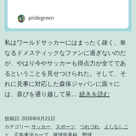
私はワールドサッカーにはまったく疎く、単
なるドメスティックなファンに過ぎないのだ
が、やはり今やサッカーも得点力が全てであ
るということを見せつけられた。そして、そ
れに見事に対応した森保ジャパンに面々に
や
は、喜びを通り越して呆…
続きを読む
っ
ぱ
投稿日:
2026年6月21日
り
カテゴリー:
サッカー
、
スポーツ
、
つれづれ
、
よしなしご
得
と
、
広島東洋カープ
、
蹴球世界杯
、
野球