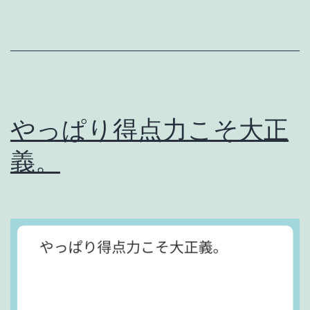
ね
。
やっぱり得点力こそ大正
義。