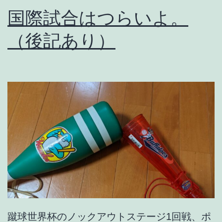
国際試合はつらいよ。
だ
っ
（後記あり）
た
の
で
。
蹴球世界杯のノックアウトステージ1回戦、ポ