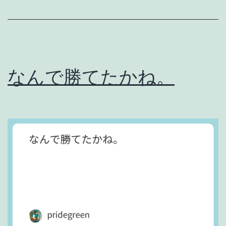
た
と
は
言
なんで勝てたかね。
わ
な
い
。