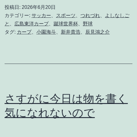
道
投稿日:
2026年6月20日
様
カテゴリー:
サッカー
、
スポーツ
、
つれづれ
、
よしなしご
に
と
、
広島東洋カープ
、
蹴球世界杯
、
野球
タグ:
カープ
、
小園海斗
、
新井貴浩
、
辰見鴻之介
は
嫌
わ
れ
な
か
さすがに今日は物を書く
っ
た
気になれないので
よ
う