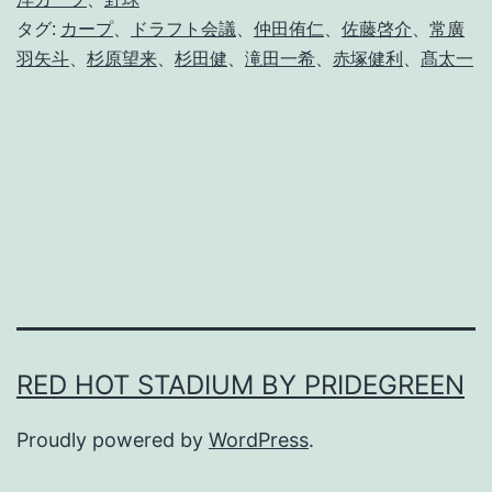
タグ:
カープ
、
ドラフト会議
、
仲田侑仁
、
佐藤啓介
、
常廣
ラ
羽矢斗
、
杉原望来
、
杉田健
、
滝田一希
、
赤塚健利
、
髙太一
フ
ト
指
名
選
手
ス
カ
ウ
RED HOT STADIUM BY PRIDEGREEN
テ
Proudly powered by
WordPress
.
ィ
ン