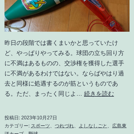
昨日の段階では書くまいかと思っていたけ
ど、やっぱりやってみる。球団の立ち回り方
に不満はあるものの、交渉権を獲得した選手
に不満があるわけではない。ならばやはり過
去と同様に処遇するのが筋というものであ
2
る。ただ、まったく同じよ…
続きを読む
0
2
投稿日:
2023年10月27日
3
カテゴリー:
スポーツ
、
つれづれ
、
よしなしごと
、
広島東
ド
洋カープ
、
野球