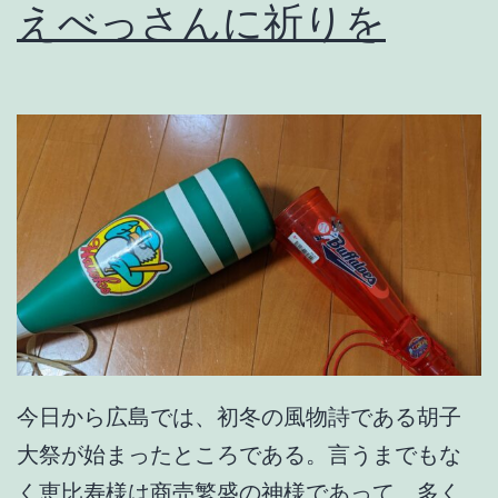
えべっさんに祈りを
し
て
や
れ
。
今日から広島では、初冬の風物詩である胡子
大祭が始まったところである。言うまでもな
く恵比寿様は商売繁盛の神様であって、多く