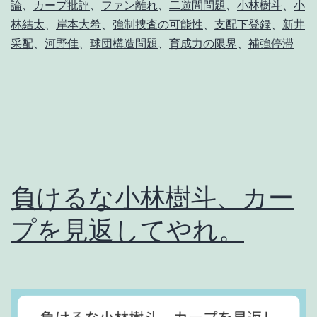
論
、
カープ批評
、
ファン離れ
、
二遊間問題
、
小林樹斗
、
小
中
林結太
、
岸本大希
、
強制捜査の可能性
、
支配下登録
、
新井
断
采配
、
河野佳
、
球団構造問題
、
育成力の限界
、
補強停滞
期
に
忍
び
寄
る
負けるな小林樹斗、カー
カ
プを見返してやれ。
ー
プ
構
造