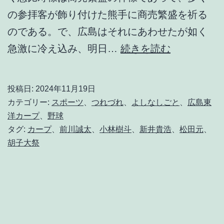
の参拝客が飾り付けた熊手に商売繁盛を祈る
のである。で、広島はそれにあわせたが如く
え
急激に冷え込み、明日…
続きを読む
べ
っ
投稿日:
2024年11月19日
さ
カテゴリー:
スポーツ
、
つれづれ
、
よしなしごと
、
広島東
ん
洋カープ
、
野球
タグ:
カープ
、
前川誠太
、
小林樹斗
、
新井貴浩
、
松田元
、
に
胡子大祭
祈
り
を