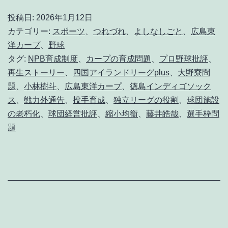
る
投稿日:
2026年1月12日
な
カテゴリー:
スポーツ
、
つれづれ
、
よしなしごと
、
広島東
小
洋カープ
、
野球
タグ:
NPB育成制度
、
カープの育成問題
、
プロ野球批評
、
林
再生ストーリー
、
四国アイランドリーグplus
、
大野寮問
樹
題
、
小林樹斗
、
広島東洋カープ
、
徳島インディゴソック
斗
ス
、
戦力外通告
、
投手育成
、
独立リーグの役割
、
球団施設
、
の老朽化
、
球団経営批評
、
縮小均衡
、
藤井皓哉
、
選手枠問
題
カ
ー
プ
を
見
返