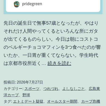
先日の誕生日で無事57歳となったが、やはり
それだけ人間やってくるといろんな所にガタ
が出てくるものらしい。今日は朝にコストコ
のベルギーチョコマフィンを3つ食べたのが響
いたか、一日胃が重くてならない。学生時代
オ
は京都市役所近く…
続きを読む
ー
ル
投稿日:
2026年7月27日
ス
カテゴリー:
スポーツ
、
つれづれ
、
よしなしごと
、
広島東
タ
洋カープ
、
野球
タグ:
エトミデート疑獄
、
オールスター期間
、
カープ危機
ー