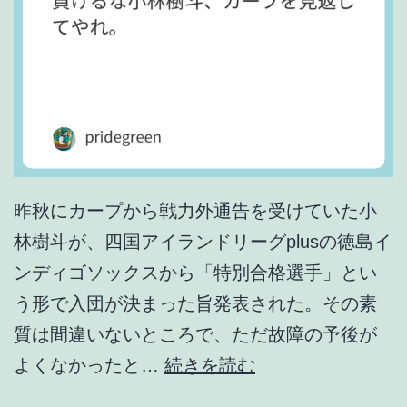
崩
壊
の
臨
界
点
昨秋にカープから戦力外通告を受けていた小
林樹斗が、四国アイランドリーグplusの徳島イ
ンディゴソックスから「特別合格選手」とい
う形で入団が決まった旨発表された。その素
質は間違いないところで、ただ故障の予後が
負
よくなかったと…
続きを読む
け