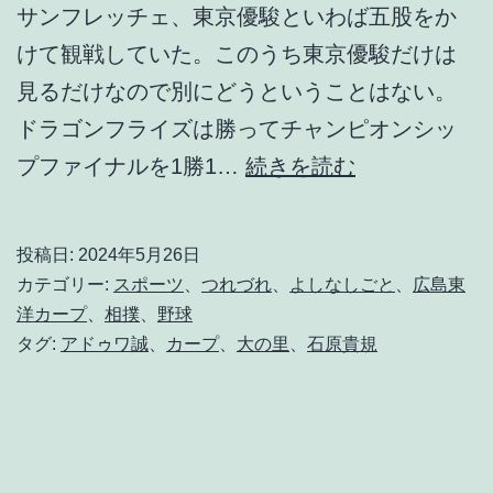
サンフレッチェ、東京優駿といわば五股をか
けて観戦していた。このうち東京優駿だけは
見るだけなので別にどうということはない。
ドラゴンフライズは勝ってチャンピオンシッ
こ
プファイナルを1勝1…
続きを読む
れ
じ
投稿日:
2024年5月26日
ゃ
カテゴリー:
スポーツ
、
つれづれ
、
よしなしごと
、
広島東
交
洋カープ
、
相撲
、
野球
タグ:
アドゥワ誠
、
カープ
、
大の里
、
石原貴規
流
戦
が
心