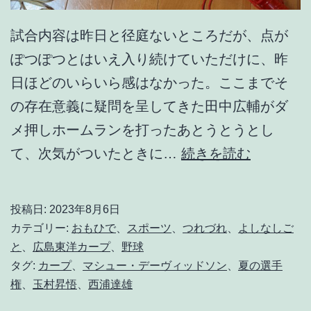
試合内容は昨日と径庭ないところだが、点が
ぽつぽつとはいえ入り続けていただけに、昨
日ほどのいらいら感はなかった。ここまでそ
の存在意義に疑問を呈してきた田中広輔がダ
メ押しホームランを打ったあとうとうとし
酷
て、次気がついたときに…
続きを読む
暑
で
投稿日:
2023年8月6日
サ
カテゴリー:
おもひで
、
スポーツ
、
つれづれ
、
よしなしご
ン
と
、
広島東洋カープ
、
野球
タグ:
カープ
、
マシュー・デーヴィッドソン
、
夏の選手
サ
権
、
玉村昇悟
、
西浦達雄
ン