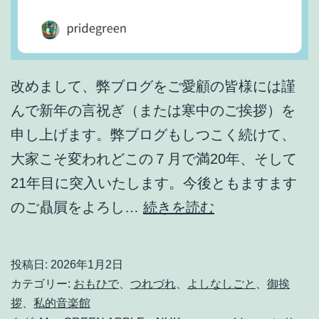
改めまして、弊ブログをご愛顧の皆様には謹
んで新年の言祝ぎ（または寒中のご挨拶）を
申し上げます。弊ブログもしつこく続けて、
大家こそ変われどこの７月で満20年、そして
21年目に突入いたします。今後ともますます
年
のご贔屓をよろし…
続きを読む
末
年
投稿日:
2026年1月2日
始
カテゴリー:
おもひで
、
つれづれ
、
よしなしごと
、
御挨
の
拶
、
私的音楽館