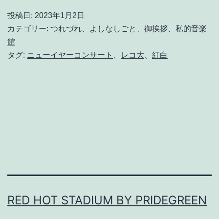
年
投稿日:
2023年1月2日
始
カテゴリー:
つれづれ
、
よしなしごと
、
御挨拶
、
私的音楽
の
館
タグ:
ニューイヤーコンサート
、
レコ大
、
紅白
ど
ー
で
も
い
ー
話
2
0
RED HOT STADIUM BY PRIDEGREEN
2