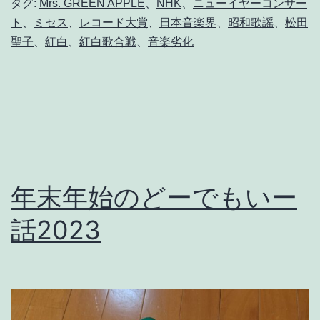
タグ:
Mrs. GREEN APPLE
、
NHK
、
ニューイヤーコンサー
ど
ト
、
ミセス
、
レコード大賞
、
日本音楽界
、
昭和歌謡
、
松田
ー
聖子
、
紅白
、
紅白歌合戦
、
音楽劣化
で
も
い
ー
話
2
年末年始のどーでもいー
0
話2023
2
6