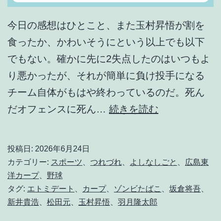
今日の感想はひとこと、また玉村昇悟が割を
食ったか、かわいそうにという以上でも以下
でもない。確かに先に2失点したのはいつもよ
り悪かったが、それが簡単に負け投手になる
チーム自体がもはや終わっているのだ。死ん
こ
だオフェンスに死ん…
続きを読む
の
ア
投稿日:
2026年6月24日
ホ
カテゴリー:
スポーツ
、
つれづれ
、
よしなしごと
、
広島東
バ
洋カープ
、
野球
タグ:
エトミデート
、
カープ
、
ゾンビたばこ
、
坂倉将吾
、
カ
新井貴浩
、
松田元
、
玉村昇悟
、
羽月隆太郎
チ