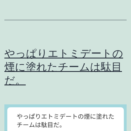
デ
ー
ト
疑
獄
やっぱりエトミデートの
を
煙に塗れたチームは駄目
清
算
だ。
し
よ
う
。