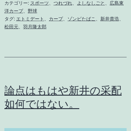
り
カテゴリー:
スポーツ
、
つれづれ
、
よしなしごと
、
広島東
エ
洋カープ
、
野球
タグ:
エトミデート
、
カープ
、
ゾンビたばこ
、
新井貴浩
、
ト
松田元
、
羽月隆太郎
ミ
デ
ー
ト
の
煙
論点はもはや新井の采配
に
如何ではない。
塗
れ
た
チ