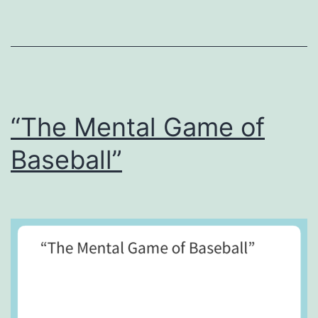
ー
ム
に
付
け
“The Mental Game of
る
Baseball”
薬
な
し
。