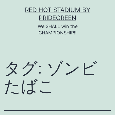
コ
RED HOT STADIUM BY
ン
PRIDEGREEN
テ
We SHALL win the
ン
CHAMPIONSHIP!!
ツ
へ
ス
タグ:
ゾンビ
キ
ッ
たばこ
プ