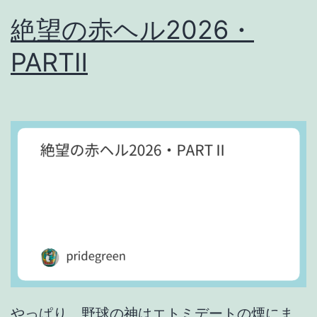
穢
絶望の赤ヘル2026・
ら
わ
PARTⅡ
し
い
チ
ー
ム
は
勝
て
な
い
やっぱり、野球の神はエトミデートの煙にま
ん