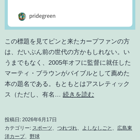
この標題を見てピンと来たカープファンの方
は、だいぶん前の世代の方かもしれない。い
うまでもなく、2005年オフに監督に就任した
マーティ・ブラウンがバイブルとして薦めた
本の題名である。もともとはアスレティック
“
ス（ただし、有名…
続きを読む
T
h
投稿日:
2026年6月17日
e
カテゴリー:
スポーツ
、
つれづれ
、
よしなしごと
、
広島東
M
洋カープ
、
野球