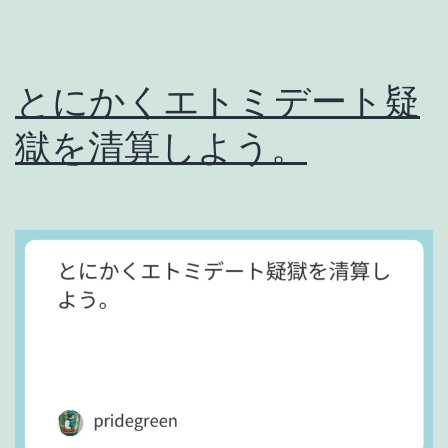
ハ
ラ
とにかくエトミデート疑
ス
獄を清算しよう。
メ
ン
ト
に
塗
れ
て
る
チ
ー