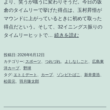
より、笑うが嗤うに変わりそうだ。今日の坂
倉のタイムリーで挙げた得点は、玉村昇悟が
マウンドに上がっているときに初めて取った
得点だという。そして、32イニングス振りの
だ
タイムリーヒットで…
続きを読む
か
ら
投稿日:
2026年6月12日
エ
カテゴリー:
スポーツ
、
つれづれ
、
よしなしごと
、
広島東
ト
洋カープ
、
野球
タグ:
エトミデート
、
カープ
、
ゾンビたばこ
、
新井貴浩
、
ミ
松田元
、
羽月隆太郎
デ
ー
ト
と