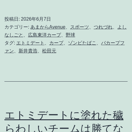
点
は
投稿日:
2026年6月7日
も
カテゴリー:
あまからAvenue
、
スポーツ
、
つれづれ
、
よし
は
なしごと
、
広島東洋カープ
、
野球
タグ:
エトミデート
、
カープ
、
ゾンビたばこ
、
バカープフ
や
ァン
、
新井貴浩
、
松田元
新
井
の
采
配
如
エトミデートに塗れた穢
何
らわしいチームは勝てな
で