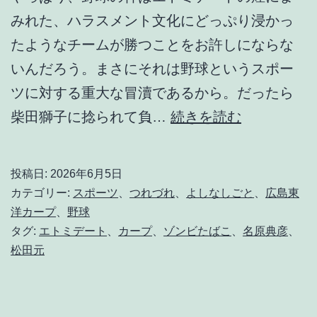
みれた、ハラスメント文化にどっぷり浸かっ
だ
たようなチームが勝つことをお許しにならな
よ
いんだろう。まさにそれは野球というスポー
。
ツに対する重大な冒瀆であるから。だったら
絶
柴田獅子に捻られて負…
続きを読む
望
の
投稿日:
2026年6月5日
赤
カテゴリー:
スポーツ
、
つれづれ
、
よしなしごと
、
広島東
ヘ
洋カープ
、
野球
タグ:
エトミデート
、
カープ
、
ゾンビたばこ
、
名原典彦
、
ル
松田元
2
0
2