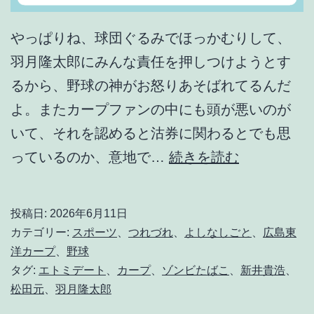
ム
やっぱりね、球団ぐるみでほっかむりして、
は
羽月隆太郎にみんな責任を押しつけようとす
勝
るから、野球の神がお怒りあそばれてるんだ
て
よ。またカープファンの中にも頭が悪いのが
な
いて、それを認めると沽券に関わるとでも思
い
と
っているのか、意地で…
続きを読む
ん
に
だ
か
よ
投稿日:
2026年6月11日
く
ね
カテゴリー:
スポーツ
、
つれづれ
、
よしなしごと
、
広島東
エ
洋カープ
、
野球
。
タグ:
エトミデート
、
カープ
、
ゾンビたばこ
、
新井貴浩
、
ト
松田元
、
羽月隆太郎
ミ