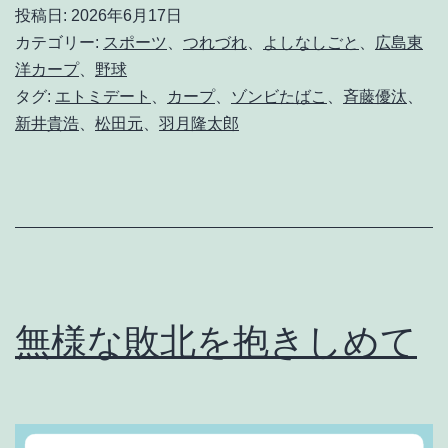
で
投稿日:
2026年6月17日
は
カテゴリー:
スポーツ
、
つれづれ
、
よしなしごと
、
広島東
死
洋カープ
、
野球
タグ:
エトミデート
、
カープ
、
ゾンビたばこ
、
斉藤優汰
、
に
新井貴浩
、
松田元
、
羽月隆太郎
水
を
取
る
気
に
無様な敗北を抱きしめて
も
な
れ
ぬ