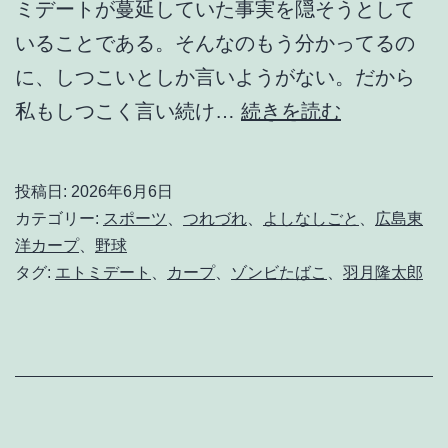
ミデートが蔓延していた事実を隠そうとして
いることである。そんなのもう分かってるの
に、しつこいとしか言いようがない。だから
エ
私もしつこく言い続け…
続きを読む
ト
ミ
投稿日:
2026年6月6日
デ
カテゴリー:
スポーツ
、
つれづれ
、
よしなしごと
、
広島東
ー
洋カープ
、
野球
タグ:
エトミデート
、
カープ
、
ゾンビたばこ
、
羽月隆太郎
ト
に
塗
れ
た