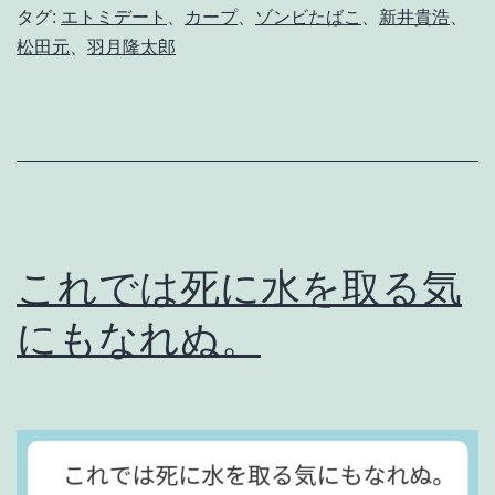
タグ:
エトミデート
、
カープ
、
ゾンビたばこ
、
新井貴浩
、
e
松田元
、
羽月隆太郎
n
t
a
l
G
a
これでは死に水を取る気
m
にもなれぬ。
e
o
f
B
a