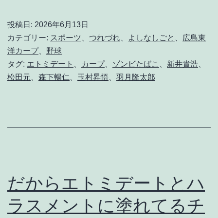
様
な
投稿日:
2026年6月13日
敗
カテゴリー:
スポーツ
、
つれづれ
、
よしなしごと
、
広島東
北
洋カープ
、
野球
タグ:
エトミデート
、
カープ
、
ゾンビたばこ
、
新井貴浩
、
を
松田元
、
森下暢仁
、
玉村昇悟
、
羽月隆太郎
抱
き
し
め
て
だからエトミデートとハ
ラスメントに塗れてるチ