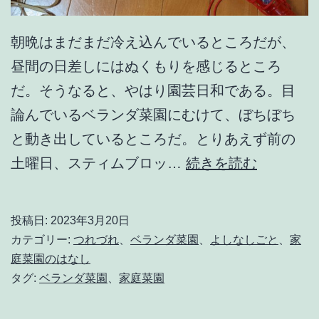
朝晩はまだまだ冷え込んでいるところだが、
昼間の日差しにはぬくもりを感じるところ
だ。そうなると、やはり園芸日和である。目
論んでいるベランダ菜園にむけて、ぼちぼち
と動き出しているところだ。とりあえず前の
そ
土曜日、スティムブロッ…
続きを読む
ろ
そ
投稿日:
2023年3月20日
ろ
カテゴリー:
つれづれ
、
ベランダ菜園
、
よしなしごと
、
家
暖
庭菜園のはなし
タグ:
ベランダ菜園
、
家庭菜園
か
く