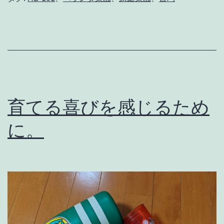
ろ
い
ろ
あ
る
の
育てる喜びを感じるため
で
あ
に。
っ
て
。