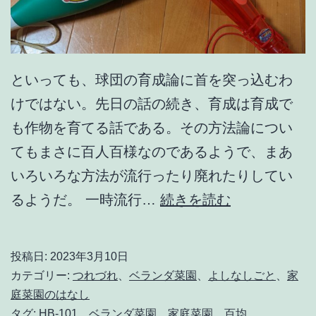
といっても、球団の育成論に首を突っ込むわ
けではない。先日の話の続き、育成は育成で
も作物を育てる話である。その方法論につい
てもまさに百人百様なのであるようで、まあ
いろいろな方法が流行ったり廃れたりしてい
育
るようだ。 一時流行…
続きを読む
て
方
投稿日:
2023年3月10日
は
カテゴリー:
つれづれ
、
ベランダ菜園
、
よしなしごと
、
家
い
庭菜園のはなし
タグ:
HB-101
、
ベランダ菜園
、
家庭菜園
、
百均