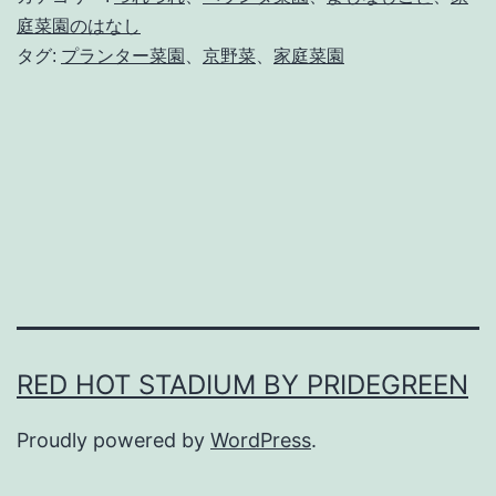
び
庭菜園のはなし
タグ:
プランター菜園
、
京野菜
、
家庭菜園
を
感
じ
る
た
め
に
。
RED HOT STADIUM BY PRIDEGREEN
Proudly powered by
WordPress
.