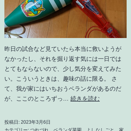
昨日の試合など見ていたら本当に救いようが
なかったし、それを掘り返す気には一日では
とてもならないので、少し気分を変えてみた
い。こういうときは、趣味の話に限る。 さ
て、我が家にはいちおうベランダがあるのだ
育
が、ここのところずっ…
続きを読む
て
る
投稿日:
2023年3月6日
喜
カテゴリー:
つれづれ
、
ベランダ菜園
、
よしなしごと
、
家