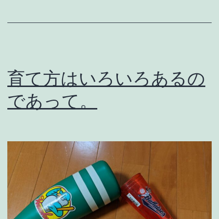
な
っ
て
き
育て方はいろいろあるの
た
の
であって。
で
。