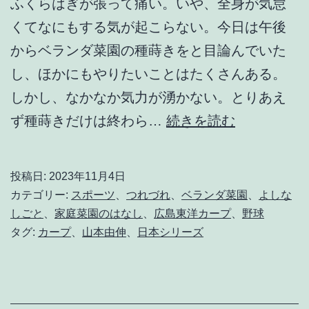
ふくらはぎが張って痛い。いや、全身が気怠
くてなにもする気が起こらない。今日は午後
からベランダ菜園の種蒔きをと目論んでいた
し、ほかにもやりたいことはたくさんある。
しかし、なかなか気力が湧かない。とりあえ
和
ず種蒔きだけは終わら…
続きを読む
装
と
投稿日:
2023年11月4日
洋
カテゴリー:
スポーツ
、
つれづれ
、
ベランダ菜園
、
よしな
装
しごと
、
家庭菜園のはなし
、
広島東洋カープ
、
野球
タグ:
カープ
、
山本由伸
、
日本シリーズ
の
間
に