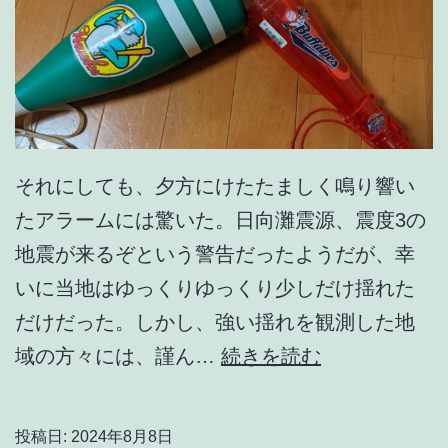
それにしても、夕方にけたたましく鳴り響い
たアラームには驚いた。日向灘震源、震度3の
地震が来るぞという警告だったようだが、幸
いに当地はゆっくりゆっくり少しだけ揺れた
だけだった。しかし、強い揺れを観測した地
む
域の方々には、謹ん…
続きを読む
ら
く
投稿日:
2024年8月8日