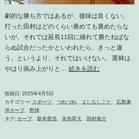
劇的な勝ち方ではあるが、後味は良くない。
打った田村はどのくらい褒めても褒めたらな
いが、それでは延長11回に縺れて勝たねばな
らぬ試合だったかといわれたら、きっと違
う。というより、それではいけない。 栗林は
さ
やはり病み上がりと…
続きを読む
ぁ
、
投稿日:
2025年4月5日
ア
カテゴリー:
スポーツ
、
つれづれ
、
よしなしごと
、
広島東
ッ
洋カープ
、
野球
タグ:
カープ
、
新井貴浩
、
末包昇大
、
田村俊介
プ
デ