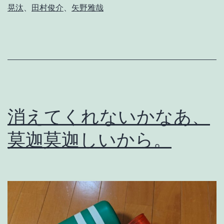
晃汰
、
田村俊介
、
矢野雅哉
褒
め
ら
れ
な
い
消えてくれないかなあ、
よ
莫迦莫迦しいから。
。