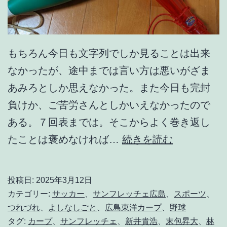
もちろん今日も文字列でしか見ることは出来
なかったが、途中までは言い方は悪いがざま
あみろとしか思えなかった。また今日も完封
負けか、ご苦労さんとしかいえなかったので
ある。７回表までは。そこからよく巻き返し
こ
たことは褒めなければ…
続きを読む
の
程
投稿日:
2025年3月12日
度
カテゴリー:
サッカー
、
サンフレッチェ広島
、
スポーツ
、
じ
つれづれ
、
よしなしごと
、
広島東洋カープ
、
野球
タグ:
カープ
、
サンフレッチェ
、
新井貴浩
、
末包昇大
、
林
ゃ