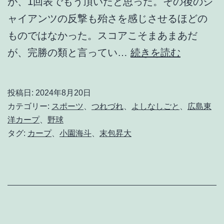
が、1回表でもう頂いたと思った。その後のジ
ャイアンツの反撃も殆さを感じさせるほどの
ものではなかった。スコアこそまあまあだ
い
が、完勝の類と言ってい…
続きを読む
ず
れ
投稿日:
2024年8月20日
に
カテゴリー:
スポーツ
、
つれづれ
、
よしなしごと
、
広島東
し
洋カープ
、
野球
タグ:
カープ
、
小園海斗
、
末包昇大
て
も
夏