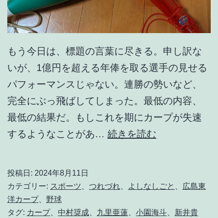
もう今日は、標題の言葉に尽きる。申し訳な
いが、1億円を超える年俸を取る選手の見せる
パフォーマンスじゃない。連勝の勢いなど、
完全にぶっ飛ばしてしまった。最低の内容、
最低の結果だ。もしこれを期にカープが失速
そ
するようなことがあ…
続きを読む
れ
は
投稿日:
2024年8月11日
な
カテゴリー:
スポーツ
、
つれづれ
、
よしなしごと
、
広島東
い
洋カープ
、
野球
タグ:
カープ
、
中村奨成
、
九里亜蓮
、
小園海斗
、
新井貴
だ