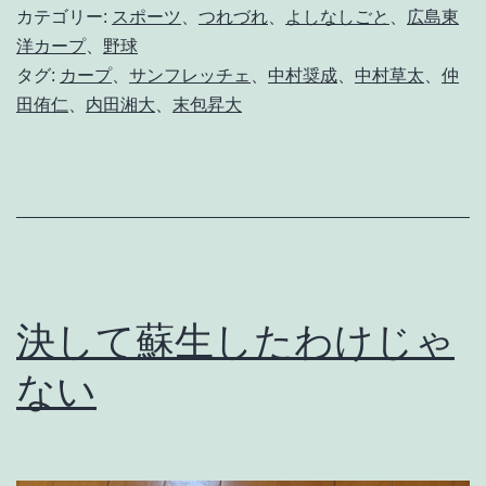
く
カテゴリー:
スポーツ
、
つれづれ
、
よしなしごと
、
広島東
れ
洋カープ
、
野球
タグ:
カープ
、
サンフレッチェ
、
中村奨成
、
中村草太
、
仲
な
田侑仁
、
内田湘大
、
末包昇大
い
か
な
あ
、
莫
決して蘇生したわけじゃ
迦
ない
莫
迦
し