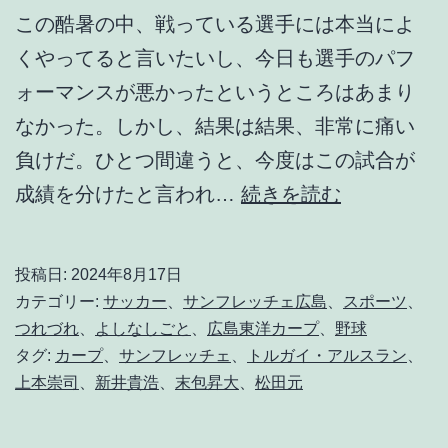
この酷暑の中、戦っている選手には本当によ
くやってると言いたいし、今日も選手のパフ
ォーマンスが悪かったというところはあまり
なかった。しかし、結果は結果、非常に痛い
負けだ。ひとつ間違うと、今度はこの試合が
カ
成績を分けたと言われ…
続きを読む
ー
プ
投稿日:
2024年8月17日
は
カテゴリー:
サッカー
、
サンフレッチェ広島
、
スポーツ
、
い
つれづれ
、
よしなしごと
、
広島東洋カープ
、
野球
タグ:
カープ
、
サンフレッチェ
、
トルガイ・アルスラン
、
よ
上本崇司
、
新井貴浩
、
末包昇大
、
松田元
い
よ