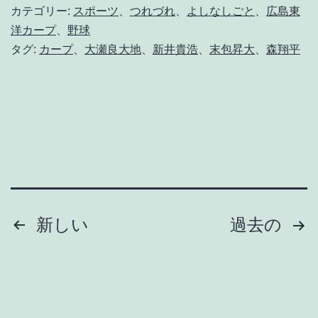
も
カテゴリー:
スポーツ
、
つれづれ
、
よしなしごと
、
広島東
か
洋カープ
、
野球
タグ:
カープ
、
大瀬良大地
、
新井貴浩
、
末包昇大
、
森翔平
か
る
よ
は
の
つ
き
投
新しい
過去の
か
な
稿
の