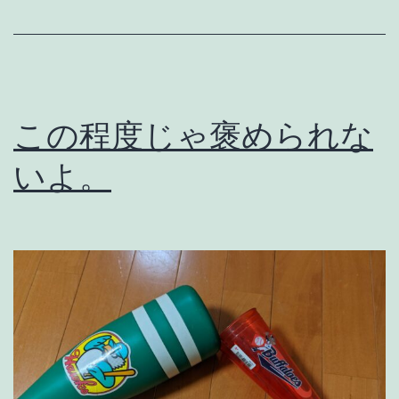
ー
ト
し
よ
この程度じゃ褒められな
💢
いよ。