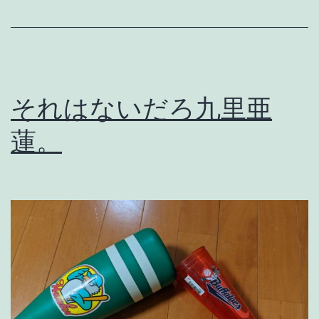
危
険
水
域
それはないだろ九里亜
が
蓮。
見
え
て
き
た
ね
。