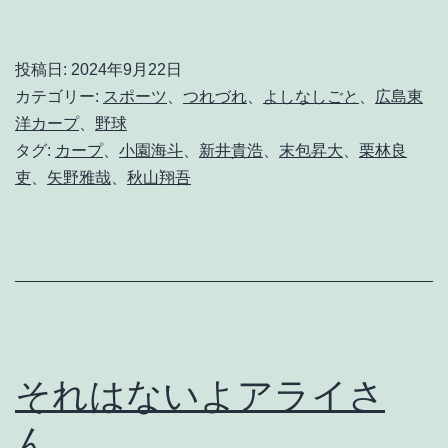
し
て
投稿日:
2024年9月22日
蘇
カテゴリー:
スポーツ
、
つれづれ
、
よしなしごと
、
広島東
生
洋カープ
、
野球
タグ:
カープ
、
小園海斗
、
新井貴浩
、
末包昇大
、
栗林良
し
吏
、
矢野雅哉
、
秋山翔吾
た
わ
け
じ
ゃ
な
それはないよアライさ
い
ん。