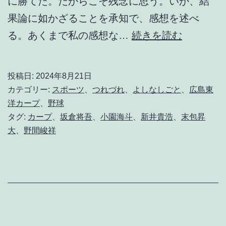
に勝てた。だからこそ残念に思う。いか、結
果論に如かざることを承知で、感想を述べ
そ
る。あくまで私の感想な…
続きを読む
れ
は
投稿日:
2024年8月21日
な
カテゴリー:
スポーツ
、
つれづれ
、
よしなしごと
、
広島東
い
洋カープ
、
野球
タグ:
カープ
、
坂倉将吾
、
小園海斗
、
新井貴浩
、
末包昇
よ
大
、
野間峻祥
ア
ラ
イ
さ
ん
。