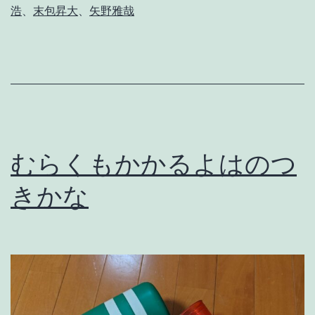
浩
、
末包昇大
、
矢野雅哉
ろ
九
里
亜
蓮
。
むらくもかかるよはのつ
きかな