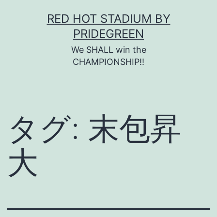
コ
RED HOT STADIUM BY
ン
PRIDEGREEN
テ
We SHALL win the
ン
CHAMPIONSHIP!!
ツ
へ
ス
タグ:
末包昇
キ
ッ
大
プ