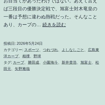
お目当てがあったわけではない。あえて言え
ば三段目の優勝決定戦で、旭富士対木竜皇の
一番は予想に違わぬ熱戦だった。そんなこと
な
あり、カープの…
続きを読む
に
か
投稿日:
2026年5月24日
匂
カテゴリー:
スポーツ
、
つれづれ
、
よしなしごと
、
広島東
う
洋カープ
、
相撲
、
野球
タグ:
カープ
、
勝田成
、
小園海斗
、
新井貴浩
、
旭富士
、
松
。
田元
、
矢野雅哉