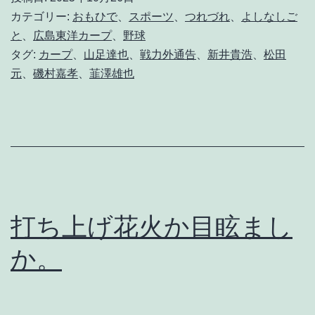
こ
カテゴリー:
おもひで
、
スポーツ
、
つれづれ
、
よしなしご
れ
と
、
広島東洋カープ
、
野球
タグ:
カープ
、
山足達也
、
戦力外通告
、
新井貴浩
、
松田
だ
元
、
磯村嘉孝
、
韮澤雄也
け
？
打ち上げ花火か目眩まし
か。