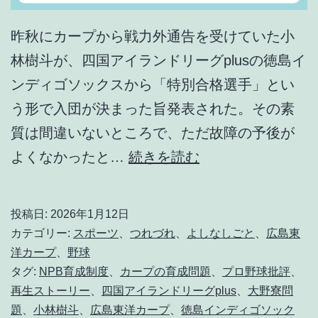
昨秋にカープから戦力外通告を受けていた小
林樹斗が、四国アイランドリーグplusの徳島イ
ンディゴソックスから「特別合格選手」とい
う形で入団が決まった旨発表された。その素
質は間違いないところで、ただ故障の予後が
負
よくなかったと…
続きを読む
け
る
投稿日:
2026年1月12日
な
カテゴリー:
スポーツ
、
つれづれ
、
よしなしごと
、
広島東
小
洋カープ
、
野球
タグ:
NPB育成制度
、
カープの育成問題
、
プロ野球批評
、
林
再生ストーリー
、
四国アイランドリーグplus
、
大野寮問
樹
題
、
小林樹斗
、
広島東洋カープ
、
徳島インディゴソック