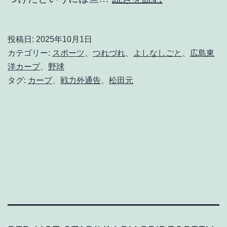
ち
上
投稿日:
2025年10月1日
げ
カテゴリー:
スポーツ
、
つれづれ
、
よしなしごと
、
広島東
花
洋カープ
、
野球
タグ:
カープ
、
戦力外通告
、
松田元
火
か
目
眩
ま
し
か
。