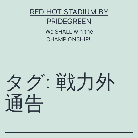
コ
RED HOT STADIUM BY
ン
PRIDEGREEN
テ
We SHALL win the
ン
CHAMPIONSHIP!!
ツ
へ
ス
タグ:
戦力外
キ
ッ
通告
プ