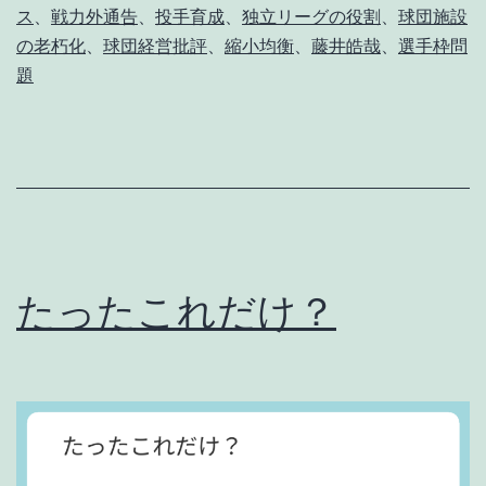
斗
ス
、
戦力外通告
、
投手育成
、
独立リーグの役割
、
球団施設
、
の老朽化
、
球団経営批評
、
縮小均衡
、
藤井皓哉
、
選手枠問
題
カ
ー
プ
を
見
返
たったこれだけ？
し
て
や
れ
。