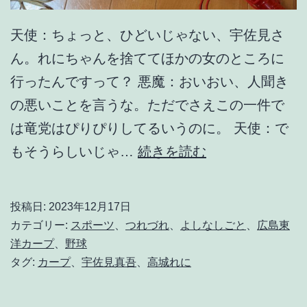
天使：ちょっと、ひどいじゃない、宇佐見さ
ん。れにちゃんを捨ててほかの女のところに
行ったんですって？ 悪魔：おいおい、人聞き
の悪いことを言うな。ただでさえこの一件で
は竜党はぴりぴりしてるいうのに。 天使：で
晴
もそうらしいじゃ…
続きを読む
れ
時
投稿日:
2023年12月17日
々
カテゴリー:
スポーツ
、
つれづれ
、
よしなしごと
、
広島東
p
洋カープ
、
野球
タグ:
カープ
、
宇佐見真吾
、
高城れに
r
i