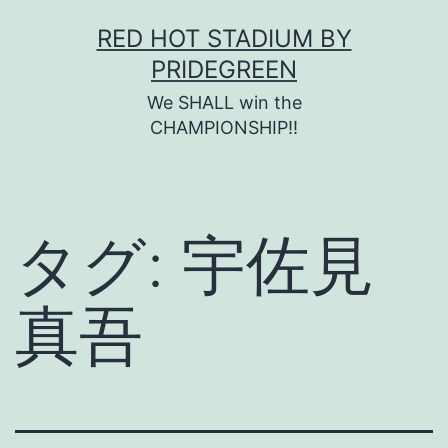
コ
RED HOT STADIUM BY
ン
PRIDEGREEN
テ
We SHALL win the
ン
CHAMPIONSHIP!!
ツ
へ
ス
タグ:
宇佐見
キ
ッ
真吾
プ