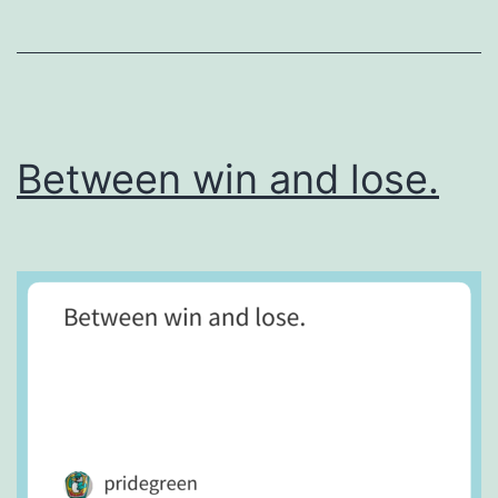
り
。
Between win and lose.