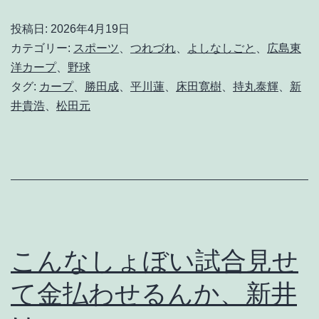
鹿
投稿日:
2026年4月19日
じ
カテゴリー:
スポーツ
、
つれづれ
、
よしなしごと
、
広島東
ゃ
洋カープ
、
野球
タグ:
カープ
、
勝田成
、
平川蓮
、
床田寛樹
、
持丸泰輝
、
新
な
井貴浩
、
松田元
か
ろ
か
、
こ
の
こんなしょぼい試合見せ
チ
て金払わせるんか、新井
ー
ム