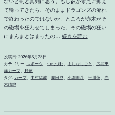
ないと割と真剣に思う。もし彼が零点に抑え
て帰ってきたら、そのままドラゴンズの流れ
で終わったのではないか。ところが赤木がそ
の磁場を狂わせてしまった。その磁場の狂い
な
にまんまとはまったの…
続きを読む
に
が
投稿日:
2026年3月28日
な
カテゴリー:
スポーツ
、
つれづれ
、
よしなしごと
、
広島東
ん
洋カープ
、
野球
タグ:
カープ
、
中村奨成
、
勝田成
、
小園海斗
、
平川蓮
、
赤
だ
木晴哉
か
わ
か
ら