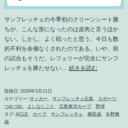
サンフレッチェの今季初のクリーンシート勝
ちが、こんな形になったのは皮肉と言うほか
ない。しかし、よく戦ったと思う。今日も数
的不利を余儀なくされたのである。いや、前
の試合もそうだ。レフェリーが完全にサンフ
B
レッチェを勝たせない…
続きを読む
e
t
投稿日:
2026年3月11日
w
カテゴリー:
サッカー
、
サンフレッチェ広島
、
スポーツ
、
e
つれづれ
、
よしなしごと
、
広島東洋カープ
、
野球
タグ:
ACLE
、
カープ
、
サンフレッチェ
、
勝田成
、
矢野雅
e
哉
n