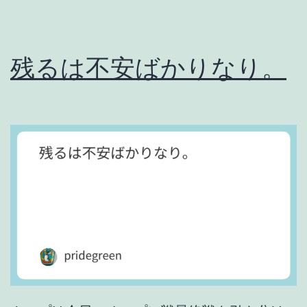
な
い
残るは不安ばかりなり。
。