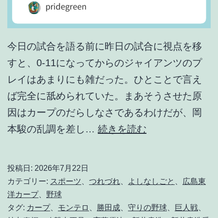
今日の試合を語る前に昨日の試合に視点を移
すと、0-11になってからのジャイアンツのプ
レイはあまりにも雑だった。ひとことで言え
ば完全に舐められていた。まあそうさせた原
因はカープのだらしなさであるわけだが、岡
や
本駿の乱調を差し…
続きを読む
ら
れ
投稿日:
2026年7月22日
た
カテゴリー:
スポーツ
、
つれづれ
、
よしなしごと
、
広島東
も
洋カープ
、
野球
タグ:
カープ
、
モンテロ
、
勝田成
、
守りの野球
、
巨人戦
、
の