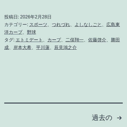
か
ら
投稿日:
2026年2月28日
「
カテゴリー:
スポーツ
、
つれづれ
、
よしなしごと
、
広島東
守
洋カープ
、
野球
タグ:
エトミデート
、
カープ
、
二俣翔一
、
佐藤啓介
、
勝田
り
成
、
岸本大希
、
平川蓮
、
辰見鴻之介
勝
つ
野
球
」
な
ん
投
過去の
て