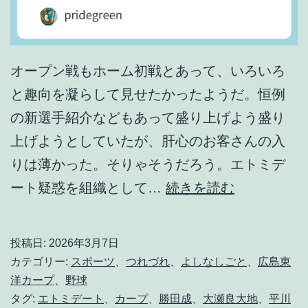
オープン戦もホーム初戦とあって、いろいろ
と趣向を凝らして見せたかったようだ。恒例
の新選手紹介などもあって盛り上げよう盛り
上げようとしていたが、肝心のお客さんの入
りは薄かった。そりゃそうだろう。エトミデ
こ
ート疑惑を組織として…
続きを読む
れ
じ
投稿日:
2026年3月7日
ゃ
カテゴリー:
スポーツ
、
つれづれ
、
よしなしごと
、
広島東
話
洋カープ
、
野球
タグ:
エトミデート
、
カープ
、
勝田成
、
大瀬良大地
、
平川
に