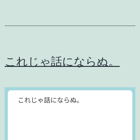
w
i
n
a
n
これじゃ話にならぬ。
d
l
o
s
e
.