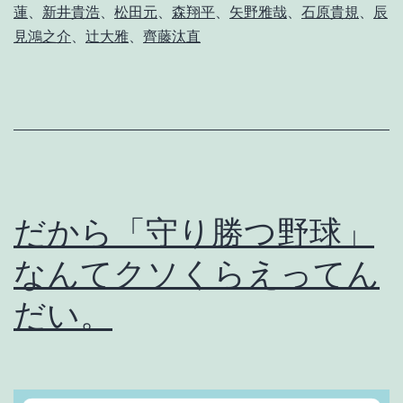
蓮
、
新井貴浩
、
松田元
、
森翔平
、
矢野雅哉
、
石原貴規
、
辰
な
見鴻之介
、
辻大雅
、
齊藤汰直
ら
ぬ
。
だから「守り勝つ野球」
なんてクソくらえってん
だい。