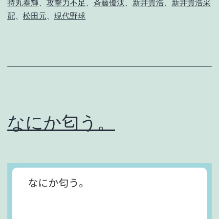
持丸泰輝
、
攻撃力不足
、
斉藤優汰
、
新井貴浩
、
新井貴浩采
は
配
、
松田元
、
現代野球
や
り
返
さ
な
き
なにか匂う。
ゃ
。