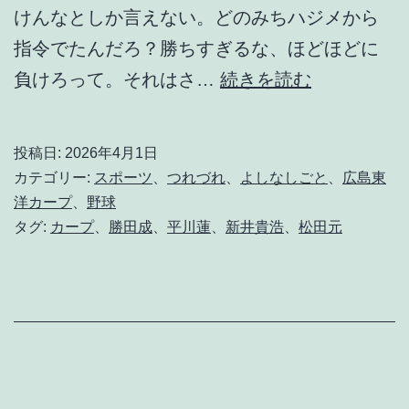
けんなとしか言えない。どのみちハジメから
指令でたんだろ？勝ちすぎるな、ほどほどに
こ
負けろって。それはさ…
続きを読む
ん
な
投稿日:
2026年4月1日
し
カテゴリー:
スポーツ
、
つれづれ
、
よしなしごと
、
広島東
ょ
洋カープ
、
野球
タグ:
カープ
、
勝田成
、
平川蓮
、
新井貴浩
、
松田元
ぼ
い
試
合
見
せ