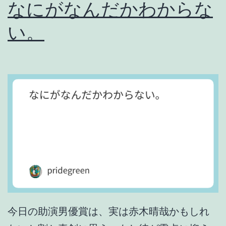
なにがなんだかわからな
て
金
い。
払
わ
せ
る
ん
か
、
新
井
は
今日の助演男優賞は、実は赤木晴哉かもしれ
。