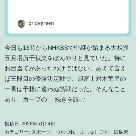
今日も13時からNHKBSで中継が始まる大相撲
五月場所千秋楽をぼんやりと見ていた。特に
お目当てがあったわけではない。あえて言え
ば三段目の優勝決定戦で、旭富士対木竜皇の
一番は予想に違わぬ熱戦だった。そんなこと
な
あり、カープの…
続きを読む
に
か
投稿日:
2026年5月24日
匂
カテゴリー:
スポーツ
、
つれづれ
、
よしなしごと
、
広島東