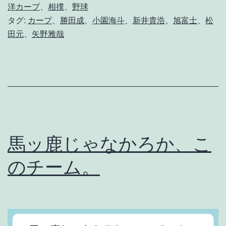
う
洋カープ
、
相撲
、
野球
タグ:
カープ
、
勝田成
、
小園海斗
、
新井貴浩
、
旭富士
、
松
。
田元
、
矢野雅哉
馬ッ鹿じゃなかろか、こ
のチーム。