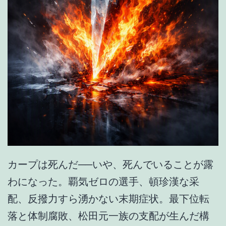
カープは死んだ──いや、死んでいることが露
わになった。覇気ゼロの選手、頓珍漢な采
配、反撥力すら湧かない末期症状。最下位転
落と体制腐敗、松田元一族の支配が生んだ構