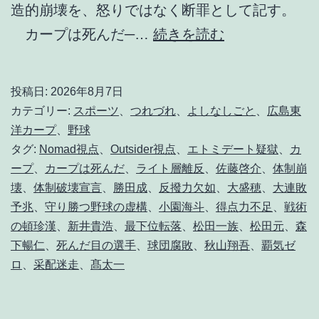
造的崩壊を、怒りではなく断罪として記す。
氷
カープは死んだ─…
続きを読む
の
刃
投稿日:
2026年8月7日
、
カテゴリー:
スポーツ
、
つれづれ
、
よしなしごと
、
広島東
燃
洋カープ
、
野球
タグ:
Nomad視点
、
Outsider視点
、
エトミデート疑獄
、
カ
ゆ
ープ
、
カープは死んだ
、
ライト層離反
、
佐藤啓介
、
体制崩
。
壊
、
体制破壊宣言
、
勝田成
、
反撥力欠如
、
大盛穂
、
大連敗
予兆
、
守り勝つ野球の虚構
、
小園海斗
、
得点力不足
、
戦術
の頓珍漢
、
新井貴浩
、
最下位転落
、
松田一族
、
松田元
、
森
下暢仁
、
死んだ目の選手
、
球団腐敗
、
秋山翔吾
、
覇気ゼ
ロ
、
采配迷走
、
髙太一