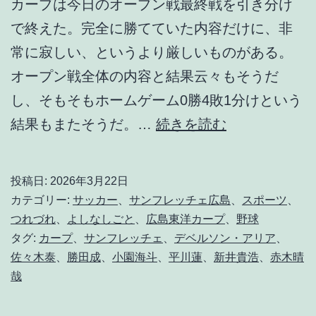
カープは今日のオープン戦最終戦を引き分け
で終えた。完全に勝てていた内容だけに、非
常に寂しい、というより厳しいものがある。
オープン戦全体の内容と結果云々もそうだ
し、そもそもホームゲーム0勝4敗1分けという
残
結果もまたそうだ。…
続きを読む
る
は
投稿日:
2026年3月22日
不
カテゴリー:
サッカー
、
サンフレッチェ広島
、
スポーツ
、
安
つれづれ
、
よしなしごと
、
広島東洋カープ
、
野球
タグ:
カープ
、
サンフレッチェ
、
デベルソン・アリア
、
ば
佐々木泰
、
勝田成
、
小園海斗
、
平川蓮
、
新井貴浩
、
赤木晴
か
哉
り
な