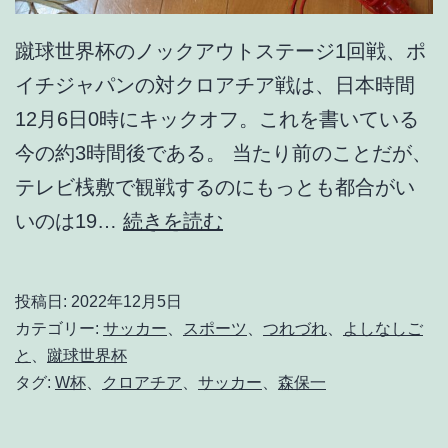
蹴球世界杯のノックアウトステージ1回戦、ポ
イチジャパンの対クロアチア戦は、日本時間
12月6日0時にキックオフ。これを書いている
今の約3時間後である。 当たり前のことだが、
テレビ桟敷で観戦するのにもっとも都合がい
国
いのは19…
続きを読む
際
試
投稿日:
2022年12月5日
合
カテゴリー:
サッカー
、
スポーツ
、
つれづれ
、
よしなしご
は
と
、
蹴球世界杯
タグ:
W杯
、
クロアチア
、
サッカー
、
森保一
つ
ら